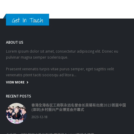
Get In Touch
ABOUT US
Lorem ipsum dolor sit amet, consectetur adipiscing elit. Donec eu
pulvinar magna semper scelerisque.
Praesent venenatis turpis vitae purus semper, eget sagittis velit
venenatis ptent taciti sociosqu ad litora…
VIEW MORE
RECENT POSTS
香港全港各区工商联永远名誉会长吴锡有出席2023首届中国
(深圳)乡村振兴产业博览会开幕式
2023-12-18