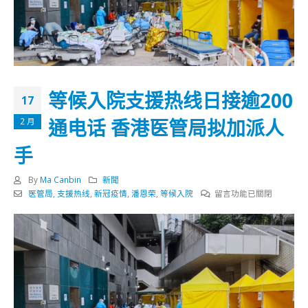
等候入院支援热线日接逾200
17
通电话 香港医管局拟加派人
2 月
手
By
Ma Canbin
新聞
在
医管局
,
支援热线
,
新冠疫情
,
潘恩荣
,
等候入院
留言功能已關閉
〈等
候
入
院
支
援
热
线