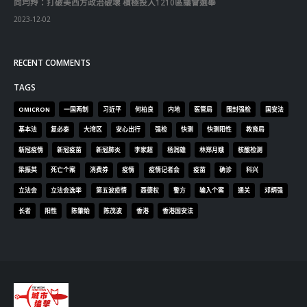
向均羚：打破美西方政治破壞 積極投入1210區議會選舉
2023-12-02
RECENT COMMENTS
TAGS
OMICRON
一国两制
习近平
何柏良
内地
医管局
围封强检
国安法
基本法
复必泰
大湾区
安心出行
强检
快测
快测阳性
教育局
新冠疫情
新冠疫苗
新冠肺炎
李家超
杨润雄
林郑月娥
核酸检测
梁振英
死亡个案
消费券
疫情
疫情记者会
疫苗
确诊
科兴
立法会
立法会选举
第五波疫情
聂德权
警方
输入个案
通关
邓炳强
长者
阳性
陈肇始
陈茂波
香港
香港国安法