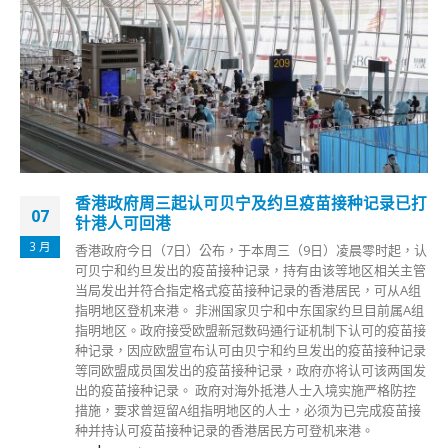
香港政府周三起认可贝宁及约旦疫苗接种记录已打
07
针港人可回港
3 月
香港政府今日（7日）公布，于本周三（9日）凌晨零时起，认
可贝宁和约旦发出的疫苗接种记录，持有由该等地区相关主管
当局发出并符合指定格式疫苗接种记录的香港居民，可从A组
指明地区登机来港。 非洲国家贝宁和中东国家约旦目前属A组
指明地区。政府接受欧盟新冠数码通行证机制下认可的疫苗接
种记录，因应欧盟宣布认可由贝宁和约旦发出的疫苗接种记录
等同欧盟成员国发出的疫苗接种记录，政府亦将认可该两国发
出的疫苗接种记录。 政府对海外抵港人士入境实施严格防控
措施，要求曾逗留A组指明地区的人士，必须为已完成疫苗接
种并持认可疫苗接种记录的香港居民方可登机来港。