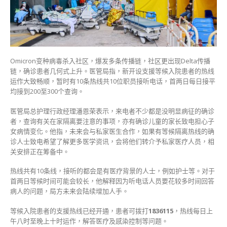
日
接
逾
200
通
电
Omicron变种病毒杀入社区，爆发多条传播链，社区更出现Delta传播
话
链，确诊患者几何式上升。医管局指，新开设支援等候入院患者的热线
香
运作大致畅顺，暂时有10条热线共10位职员接听电话，首两日每日接平
港
均接到200至300个查询。
医
管
医管局总护理行政经理潘恩荣表示，来电者不少都是没明显病征的确诊
局
者，查询有关在家隔离要注意的事项，亦有确诊儿童的家长致电担心子
拟
女病情变化。他指，未来会与私家医生合作，如果有等候隔离热线的确
加
诊人士致电希望了解更多医学资讯，会将他们转介予私家医疗人员，相
派
关安排正在筹备中。
人
手〉
热线共有10条线，接听的都会是有医疗背景的人士，例如护士等。对于
中
首两日等候时间可能会较长，他解释因为听电话人员要花较多时间回答
病人的问题，局方未来会陆续增加人手。
等候入院患者的支援热线已经开通，患者可拨打
1836115
，热线每日上
午八时至晚上十时运作，解答医疗及感染控制等问题。