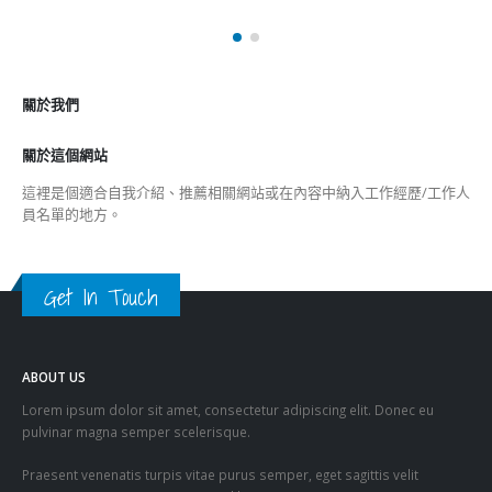
關於我們
關於這個網站
這裡是個適合自我介紹、推薦相關網站或在內容中納入工作經歷/工作人
員名單的地方。
Get In Touch
ABOUT US
Lorem ipsum dolor sit amet, consectetur adipiscing elit. Donec eu
pulvinar magna semper scelerisque.
Praesent venenatis turpis vitae purus semper, eget sagittis velit
venenatis ptent taciti sociosqu ad litora…
VIEW MORE