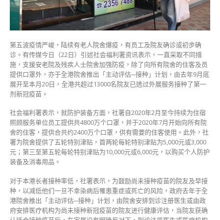
友
打
第
一
第五波疫情严峻，陆续有老人院舍爆疫，有员工及院友确诊或初步确
针〉
诊。有传媒今日（22日）引述社会福利署资讯表示，一直采取不同措
中
施，支援安老院及残疾人士院舍加强防疫，除了向所有院舍的住客及员
提供口罩外，亦于全港院舍推出「主动评估─接种」计划，由去年9月底
展开至本月20日，全港共超过13000名院友已透过外展服务接种了第一
剂新冠疫苗。
社会福利署表示，就防护装备方面，社署自2020年2月至今持续为住宿
照顾服务单位员工提供共4800万个口罩，并于2020年7月开始向所有院
舍的住客，提供合共约2400万个口罩，供有需要的住客使用。此外，社
署为院舍提供了五轮特别津贴，首两轮每轮特别津贴为5,000元或3,000
元；第三至第五轮每轮特别津贴为10,000元或6,000元，以购买个人防护
装备及消毒用品。
对于本港长者接种率低，社署表示，为鼓励尚未接种疫苗的院友及早接
种，以减低他们一旦不幸染病后罹患重症或死亡的风险，政府去年于全
港院舍推出「主动评估─接种」计划，由院舍安排到诊注册医生或由政
府安排医疗机构为尚未接种新冠疫苗的院友进行健康评估，当院友获确
认适合接种疫苗后，在家属没有明确反对下，到诊注册医生或医疗机构