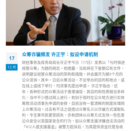
陈茂波：债券通南向通展现制度创新
24
进
财政司司长陈茂波今日（24日）于债券通「南向通」启动仪式
9 月
，
致辞时表示，「南向通」正式开通，标志着内地债券市场实现
的
双向开放，对于推动人民币国际化、促进香港债务市场的发展
或
和提升香港国际金融中心的竞争力，具有重大意义，可以说是
「一国两制」下制度创新的另一个展现。 陈茂波指，债券通
样
「北向通」自2017年启动以来，一直运作顺畅，业务增长迅
体
速，上月参与「北向通」的境外投资者超过2700个，来自34
网
个国家和地区；成交额占境外投资者参与内地银行间债券市场
私
总成交金额的60%。 陈茂波表示，「南向通」的启动，可以说
害
是「一国两制」下制度创新的另一个展现。从沪港通、深港
的
通、跨境理财通，以至债券通，四个环节都实现闭环管理、风
收
险可控、以最小的制度成本，换取最大的市场开放和灵活度。