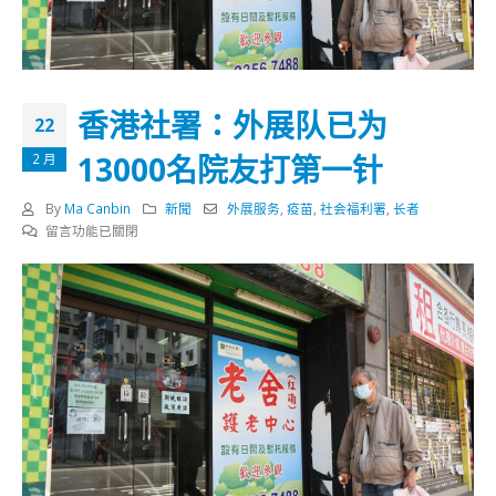
香港社署：外展队已为
22
13000名院友打第一针
2 月
By
Ma Canbin
新聞
外展服务
,
疫苗
,
社会福利署
,
长者
在
留言功能已關閉
〈香
港
社
署：
外
展
队
已
为
13000
名
院