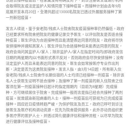
会取得院友或法定监护人知情同意下接种疫苗。而接种计划由去年9月
底展开至本月20日，全港共超过13000名院友已透过外展服务接种了第
一剂新冠疫苗。
发言人续说，鉴于安老院/残疾人士院舍院友疫苗接种率仍然偏低，政府
已经要求所有院舍把院友的健康记录交予医生，以评估院友是否适合接
种疫苗；医生评估为合适接种而且能清楚表达同意的院友，政府将尽快
安排接种并通知其家人；医生评估为合适接种但未能表达同意的院友，
政府会询问其监护人/家人；除非监护人/家人在指定时间内(即政府发信
日期的两星期内)以书面形式表示反对，否则政府会尽快安排接种；没有
法定监护人而且未能表达同意的院友，医生会如常按医疗专业作出判
断，决定是否为这类院友接种。发言人指，由3月14日起，所有新入住
安老院/残疾人士院舍作长期住宿的人士均须已经接种一剂疫苗，除非该
名人士获医生证明不适合接种；及接种了第一剂疫苗的新入住院舍之住
客须在第一剂疫苗接种日起计的指定限期内（目前为8星期）完成接
种，方可继续居住于院舍。完成接种一般而言是指已经合共接种了两剂
疫苗。就曾感染新冠病毒的人士，接种一剂疫苗后可获视为已完成疫苗
接种。因应近日疫情转趋严峻，为保护院友及员工，政府已呼吁到诊注
册医生及医疗机构调动资源，优先为院舍提供服务，此外亦动员组织更
多医疗界的医护人士，并透过简化健康评估和接种流程，以尽早为院友
进行健康评估及接种疫苗。