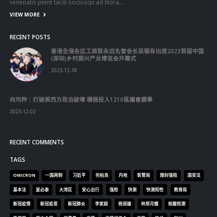
RECENT POSTS
香港全港各区工商联永远名誉会长吴锡有出席2023首届中国
(深圳)乡村振兴产业博览会开幕式
2023-12-18
向均羚：打破美西方政治破壞 積極投入1210區議會選舉
2023-12-02
RECENT COMMENTS
TAGS
OMICRON
一国两制
习近平
何柏良
内地
医管局
围封强检
国安法
基本法
复必泰
大湾区
安心出行
强检
快测
快测阳性
教育局
新冠疫情
新冠疫苗
新冠肺炎
李家超
杨润雄
林郑月娥
核酸检测
梁振英
死亡个案
消费券
疫情
疫情记者会
疫苗
确诊
科兴
立法会
立法会选举
第五波疫情
聂德权
警方
输入个案
通关
邓炳强