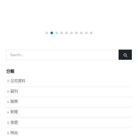
關於我們
關於這個網站
這裡是個適合自我介紹、推薦相關網站或在內容中納入工作經歷/工作人
員名單的地方。
Get In Touch
ABOUT US
Lorem ipsum dolor sit amet, consectetur adipiscing elit. Donec eu
pulvinar magna semper scelerisque.
Praesent venenatis turpis vitae purus semper, eget sagittis velit
venenatis ptent taciti sociosqu ad litora…
VIEW MORE