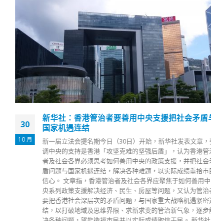
新华社：香港管治者要善用中央支援把社会矛盾与
30
国家机遇连结
10 月
新一届立法会提名期今日（30日）开始，新华社发表文章，强
调中央的支持是香港「攻坚克难的坚强后盾」，认为香港管治
者及社会各界必须思考如何善用中央的政策支援，并把社会矛
盾问题与国家机遇连结，解决各种难题，以实际成绩重拾市民
信心。 文章指，香港管治者及社会各界应聚焦于如何善用中
央系列政策支援解决经济、民生、房屋等问题，又认为管治者
要把香港社会深层次的矛盾问题，与国家重大战略机遇紧密连
结，以打破地域及思维界限、求新求变的管治新气象，逐步解
决各种问题，望能造福市民并以实际成绩取信于民。 新华社