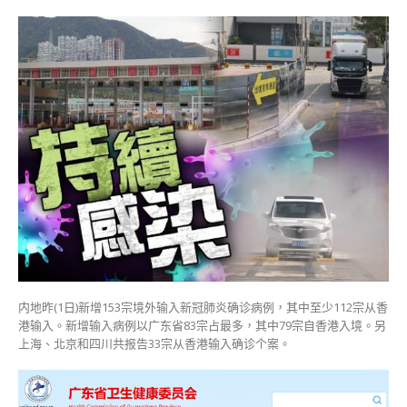
〈内
地
4
省
市
昨
增
112
宗
香
港
输
入
确
诊〉
中
内地昨(1日)新增153宗境外输入新冠肺炎确诊病例，其中至少112宗从香
港输入。新增输入病例以广东省83宗占最多，其中79宗自香港入境。另
上海、北京和四川共报告33宗从香港输入确诊个案。