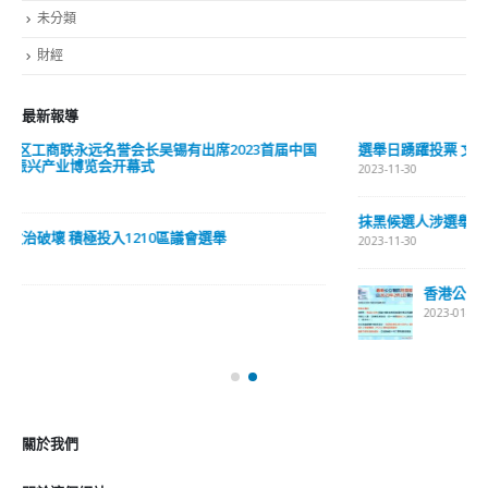
RECENT POSTS
香港全港各区工商联永远名誉会长吴锡有出席2023首届中国
(深圳)乡村振兴产业博览会开幕式
2023-12-18
向均羚：打破美西方政治破壞 積極投入1210區議會選舉
2023-12-02
RECENT COMMENTS
TAGS
OMICRON
一国两制
习近平
何柏良
内地
医管局
围封强检
国安法
基本法
复必泰
大湾区
安心出行
强检
快测
快测阳性
教育局
新冠疫情
新冠疫苗
新冠肺炎
李家超
杨润雄
林郑月娥
核酸检测
梁振英
死亡个案
消费券
疫情
疫情记者会
疫苗
确诊
科兴
立法会
立法会选举
第五波疫情
聂德权
警方
输入个案
通关
邓炳强
长者
阳性
陈肇始
陈茂波
香港
香港国安法