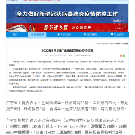
广东省卫健委表示，全省新增本土确诊病例32例，深圳报告25例，东莞
报告6例，珠海报告1例。新增本土无症状感染者13例，均为东莞报告。
全省新增境外输入确诊病例83例（其中8例为无症状感染者转确诊），
广州报告3例，
2例来自越南，1例来自尼日利亚；
深圳报告56例，
55例
来自中国香港，
1例来自日本；
珠海报告9例，惠州和东莞各报告5例，