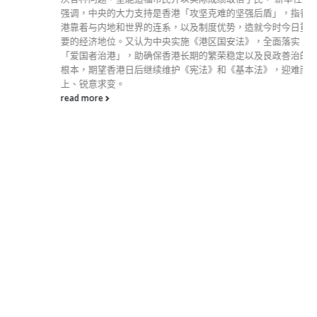
强调，中央的大力支持是香港「攻坚克难的坚强后盾」，指香
港靠着与内地和世界的连系，以及制度优势，造就今时今日重
要的经济地位。又认为中央实施《港区国安法》，全面落实
「爱国者治港」，助确保香港长期的繁荣稳定以及良政善治的
根本，期望香港日后继续维护《宪法》和《基本法》，迎难而
上、锐意求变。
read more
分類
公司資料
副刊
娛樂
新聞