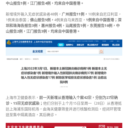
中山报告1例，江门报告4例，
均来自中国香港。
新增境外输入无症状感染者48例，
广州报告11例，
10例来自尼日利亚，
1例来自泰国；
佛山报告5例，
4例来自马来西亚，
1例来自中国香港；
深
圳和珠海各报告3例，惠州报告4例，汕尾报告1例，东莞报告16例，中
山报告2例，江门报告3例，
均来自中国香港。
上海市卫健委表示，
前一天
新增从香港输入个案42宗
，分别为27宗确
诊、15宗无症状感染；
他们分别于上个月15日至周一（28日）从香港抵
达上海浦东国际机场，由海关健康筛查并进行核酸检测后，经闭环管理
送至集中隔离酒店，其后确诊。