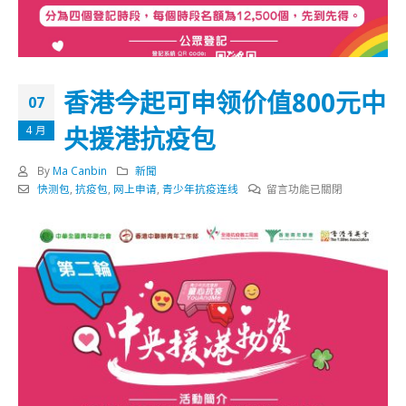
香港今起可申领价值800元中
07
央援港抗疫包
4 月
By
Ma Canbin
新聞
在
快测包
,
抗疫包
,
网上申请
,
青少年抗疫连线
留言功能已關閉
〈香
港
今
起
可
申
领
价
值
800
元
中