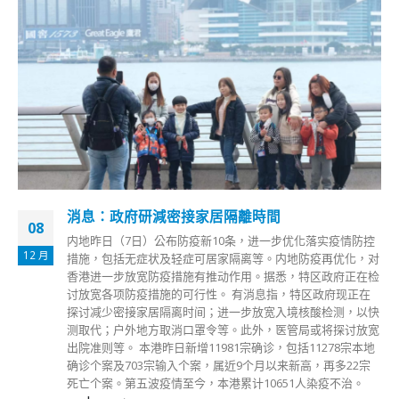
香港艺术馆书法展今起免费入场展出逾
22
艺术家墨宝
化落实疫情防控
7 月
防疫再优化，对
香港艺术馆今日（22日）起举行「汉字城韵──
特区政府正在检
画乐」展览，展出超过70件香港艺术家书法作
特区政府现正在
国学大师饶宗颐《金书甲骨文》及岭南派国画
核酸检测，以快
书诗》等。 香港艺术馆的书法展览，展现了书
局或将探讨放宽
书体，精选展品包括邓尔雅《篆书诗》、区建
11278宗本地
联》、区大为隶书《幽兰诗》、罗叔重《隶书
高，再多22宗
颐《金书甲骨文》、赵少昂《行书诗》、徐沛
1人染疫不治。
陀飞轮》等。展览从书法艺术与诗、舞、画、