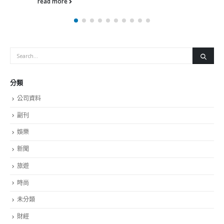
发，让观众从自己的知识体系及兴趣中，发掘
趣，并重新审视在科技的高速发展之下，保存
成果的价值。 同场亦展出包括不同界别本地创
导演卓翔及编舞家王荣禄创作了舞蹈影像装置
力量、姿态及律动回应书法的动势。作曲及声
创作了声音作品，以旋律穿梭于展场跌宕起伏
多媒体艺术家吴子昆则以「容积捕获」技术，
时的立体信息，并利用三维动画技术于两幅投
法家书写的动作，延伸观众想像。多位作家、
专家学者结合自身专长及生活体验，以文字或
法作品。 展览在九龙尖沙咀梳士巴利道10号香
港艺术厅举行，市民可免费入场，展期由7月22
17日。
分類
read more
公司資料
副刊
娛樂
新聞
旅遊
時尚