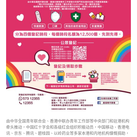
央
援
港
抗
疫
包〉
中
由中华全国青年联合会、香港中联办青年工作部等中央部门和驻港机构
牵头推动，中国红十字会和各级红会组织积极动员，中国移动、香港电
讯、京东、腾讯、碧桂园、以岭药业等多家本港和内地机构慷慨捐助，