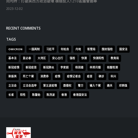
2023-12-18
向均羚：打破美西方政治破壞 積極投入1210區議會選舉
2023-12-02
RECENT COMMENTS
TAGS
OMICRON
一国两制
习近平
何柏良
内地
医管局
围封强检
国安法
基本法
复必泰
大湾区
安心出行
强检
快测
快测阳性
教育局
新冠疫情
新冠疫苗
新冠肺炎
李家超
杨润雄
林郑月娥
核酸检测
梁振英
死亡个案
消费券
疫情
疫情记者会
疫苗
确诊
科兴
立法会
立法会选举
第五波疫情
聂德权
警方
输入个案
通关
邓炳强
长者
阳性
陈肇始
陈茂波
香港
香港国安法