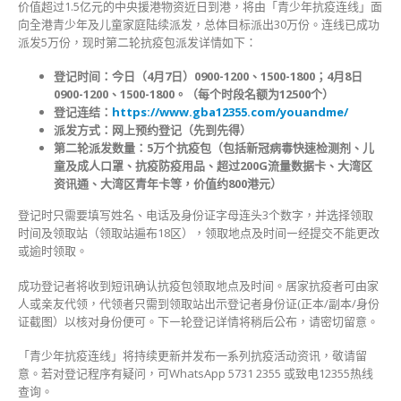
价值超过1.5亿元的中央援港物资近日到港，将由「青少年抗疫连线」面
向全港青少年及儿童家庭陆续派发，总体目标派出30万份。连线已成功
派发5万份，现时第二轮抗疫包派发详情如下：
登记时间：今日（4月7日）0900-1200、1500-1800；4月8日
0900-1200、1500-1800。（每个时段名额为12500个）
登记连结：
https://www.gba12355.com/youandme/
派发方式：网上预约登记（先到先得）
第二轮派发数量：5万个抗疫包（包括新冠病毒快速检测剂、儿
童及成人口罩、抗疫防疫用品、超过200G流量数据卡、大湾区
资讯通、大湾区青年卡等，价值约800港元）
登记时只需要填写姓名、电话及身份证字母连头3个数字，并选择领取
时间及领取站（领取站遍布18区），领取地点及时间㇐经提交不能更改
或逾时领取。
成功登记者将收到短讯确认抗疫包领取地点及时间。居家抗疫者可由家
人或亲友代领，代领者只需到领取站出示登记者身份证(正本/副本/身份
证截图）以核对身份便可。下㇐轮登记详情将稍后公布，请密切留意。
「青少年抗疫连线」将持续更新并发布一系列抗疫活动资讯，敬请留
意。若对登记程序有疑问，可WhatsApp 5731 2355 或致电12355热线
查询。