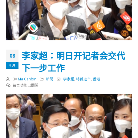
李家超：明日开记者会交代
08
下一步工作
4 月
By
Ma Canbin
新聞
李家超
,
特首选举
,
香港
在
留言功能已關閉
〈李
家
超：
明
日
开
记
者