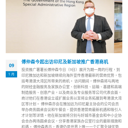
傅仲森今起出访印尼及新加坡推广香港商机
09
投资推广署署长傅仲森今日（9日）展开为期一周的行程，到
1 月
印尼雅加达和新加坡继续向海外宣传香港最新的营商优势，包
括粤港澳大湾区所带来的商机。 访问期间，傅仲森将与两地
的财经金融服务及家族办公室、创新科技、运输、基建和高端
制造服务、创意产业，以及商业及专业服务等公司代表会面，
商讨他们在香港设立或扩展业务以至将业务拓展到粤港澳大湾
区等计划。 傅仲森亦会在雅加达为印尼雇主协会的公司会员
举办商务圆桌会议和午餐会，提供香港营商最新机遇和吸引人
才计划等详情。他在新加坡将分别与好城市基金会和中小企协
会合办两场圆桌会议，分享香港家族办公室行业的最新措施和
机遇。 傅仲森表示，香港仍是世界上唯一一个汇聚全球优势