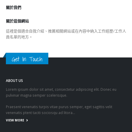
關於我們
關於這個網站
這裡是個適合自我介紹、推薦相關網站或在內容中納入工作經歷/工作人
員名單的地方。
Get In Touch
ABOUT US
Lorem ipsum dolor sit amet, consectetur adipiscing elit. Donec eu
pulvinar magna semper scelerisque.
Praesent venenatis turpis vitae purus semper, eget sagittis velit
venenatis ptent taciti sociosqu ad litora…
VIEW MORE