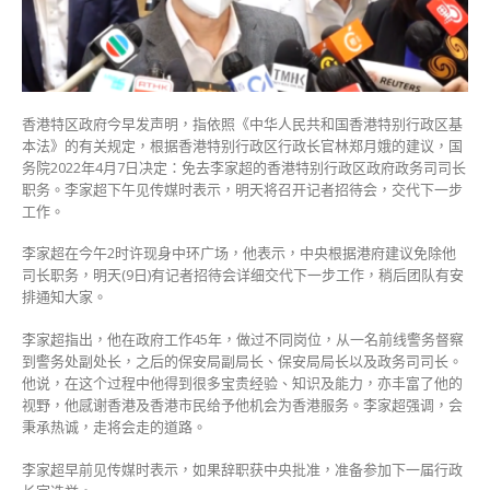
会
交
代
下
一
步
香港特区政府今早发声明，指依照《中华人民共和国香港特别行政区基
工
本法》的有关规定，根据香港特别行政区行政长官林郑月娥的建议，国
作〉
务院2022年4月7日决定：免去李家超的香港特别行政区政府政务司司长
中
职务。李家超下午见传媒时表示，明天将召开记者招待会，交代下一步
工作。
李家超在今午2时许现身中环广场，他表示，中央根据港府建议免除他
司长职务，明天(9日)有记者招待会详细交代下一步工作，稍后团队有安
排通知大家。
李家超指出，他在政府工作45年，做过不同岗位，从一名前线警务督察
到警务处副处长，之后的保安局副局长、保安局局长以及政务司司长。
他说，在这个过程中他得到很多宝贵经验、知识及能力，亦丰富了他的
视野，他感谢香港及香港市民给予他机会为香港服务。李家超强调，会
秉承热诚，走将会走的道路。
李家超早前见传媒时表示，如果辞职获中央批准，准备参加下一届行政