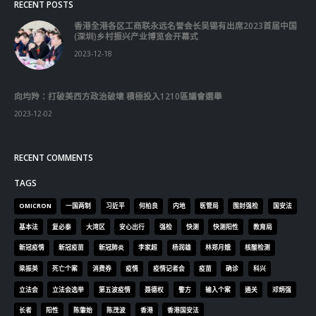
RECENT POSTS
香港全港各区工商联永远名誉会长吴锡有出席2023首届中国
(深圳)乡村振兴产业博览会开幕式
2023-12-18
向均羚：打破美西方政治破壞 積極投入1210區議會選舉
2023-12-02
RECENT COMMENTS
TAGS
OMICRON
一国两制
习近平
何柏良
内地
医管局
围封强检
国安法
基本法
复必泰
大湾区
安心出行
强检
快测
快测阳性
教育局
新冠疫情
新冠疫苗
新冠肺炎
李家超
杨润雄
林郑月娥
核酸检测
梁振英
死亡个案
消费券
疫情
疫情记者会
疫苗
确诊
科兴
立法会
立法会选举
第五波疫情
聂德权
警方
输入个案
通关
邓炳强
长者
阳性
陈肇始
陈茂波
香港
香港国安法