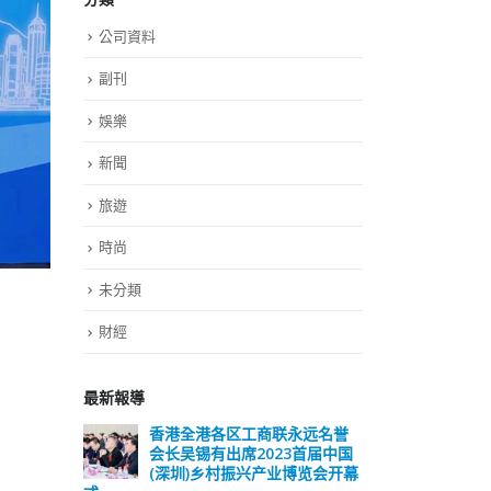
公司資料
副刊
娛樂
新聞
旅遊
時尚
未分類
財經
最新報導
远名誉
選舉日踴躍投票 文: 朱家健
香
届中国
会长
2023-11-30
览会开幕
(深