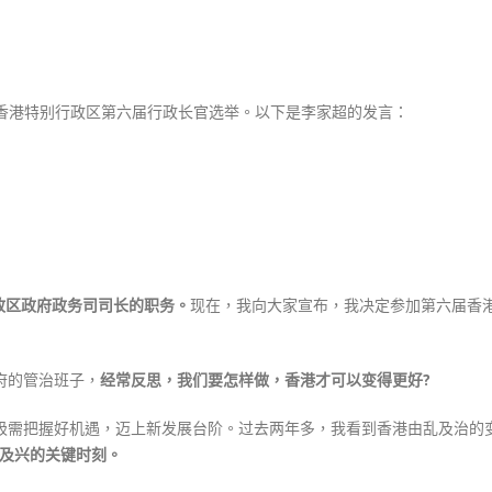
式
布
選人涉選舉舞弊 文: 朱家健
2023-12-18
参
30
选
向均羚：打破美西方政治破壞 積
特
香港公院探访明起无须预约一
1210區議會選舉
首
加香港特别行政区第六届行政长官选举。以下是李家超的发言：
图睇清最新安排
2023-12-02
（发
2023-01-31
言
選舉日踴躍投票
全
2023-11-30
文）〉
中
政区政府政务司司长的职务。
现在，我向大家宣布，我决定参加第六届香
府的管治班子，
经常反思，我们要怎样做，香港才可以变得更好?
。极需把握好机遇，迈上新发展台阶。过去两年多，我看到香港由乱及治的
治及兴的关键时刻。