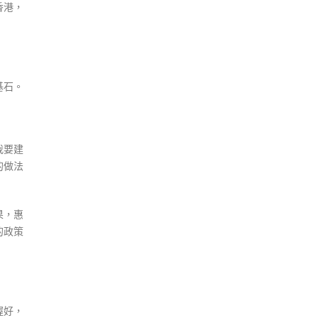
香港，
基石。
我要建
的做法
果，惠
的政策
握好，