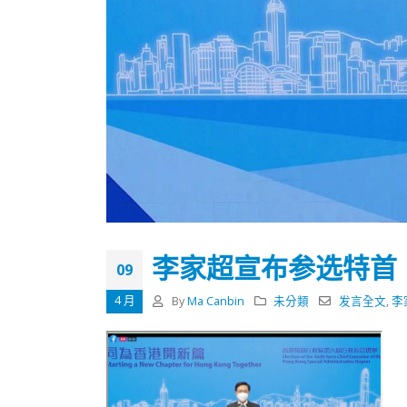
李家超宣布参选特首
09
4 月
By
Ma Canbin
未分類
发言全文
,
李
香港全港各区工商联永远名誉
選舉日
会长吴锡有出席2023首届中国
2023-11-
(深圳)乡村振兴产业博览会开幕