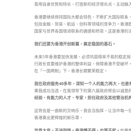
善用自身优势和特长，打造新的经济增长点，主动融
香港要继续保持国际大都会特色，不断扩大国际联系
包括金融、贸易、航运、创科等领域的竞争力。香港
国家与世界各国增进联系的通道和桥梁。这是香港的
我们还要为香港开创新篇，奠定稳固的基石。
未来5年香港要加快发展，必须巩固得来不易的稳定
行政长官要维护香港的整体利益，保障香港不受破坏
在「一国两制」下，香港长期繁荣稳定。
我在政府服务40多年，深知一个人的能力再大，也是
果我成功当选，在我领导下的第六届政府将会以诚恳
经验、有能力的人才、专家，担任政府及其他管治机
这将会是一曲新的交响乐。我会当指挥，让当中每一
香港奏出更辉煌的新乐章。
世界大变，不进则退。香港慢不得，也等不起。
如果