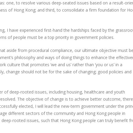
reas: one, to resolve various deep-seated issues based on a result-ori
ness of Hong Kong; and third, to consolidate a firm foundation for H
ng, I have experienced first-hand the hardships faced by the grassroo
erns of people must be a top priority in government policies.
hat aside from procedural compliance, our ultimate objective must b
rnment’s philosophy and ways of doing things to enhance the effectiv
ork culture that promotes ‘we and us’ rather than ‘you or us’ in a
ly, change should not be for the sake of changing; good policies and
r of deep-rooted issues, including housing, healthcare and youth
resolved. The objective of change is to achieve better outcome, ther
cessfully elected, I will lead the new-term government under the princ
ngage different sectors of the community and Hong Kong people in
e deep-rooted issues, such that Hong Kong people can truly benefit f