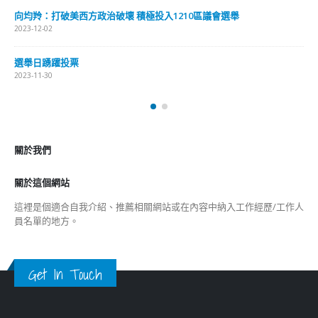
最新報導
出席2023首届中国
選舉日踴躍投票 文: 朱家健
2023-11-30
抹黑候選人涉選舉舞弊 文: 朱家健
議會選舉
2023-11-30
香港公院探访明起无须预约一图睇清最
2023-01-31
關於我們
關於這個網站
這裡是個適合自我介紹、推薦相關網站或在內容中納入工作經歷/工作人
員名單的地方。