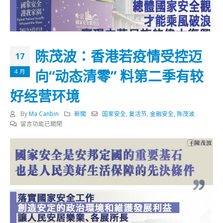
陈茂波：香港若疫情受控迈
17
向“动态清零” 料第二季有较
4 月
好经营环境
By
Ma Canbin
新聞
国家安全
,
复活节
,
金融安全
,
陈茂波
在
留言功能已關閉
〈陈
茂
波：
香
港
若
疫
情
受
控