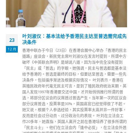
李家超为香港文汇报撰文：“以结果为目标”以解民
22
困
6 月
文/候任行政长官李家超 6月19日，中央人民政府公布了香港
特别行政区第六届政府主要官员任命。我衷心感谢中央人民政
府接受及批准我按基本法提名的26位主要官员，予以任命，并
感谢中央对我和我的团队的信任和支持。 我一直强调，要
「以结果为目标」，解决社会问题。这不仅是新一届特区政府
将付诸行动的目标，更是带领组织文化改变的重要元素。要达
至这个目标，团队要团结、执行能力要强，领导官员要主动，
以共同施政理念为基础，向同一目标迈进。 我们的团队主要
有四方面的特点： 第一，这是一支做实事、执行力强的管治
团队。用人唯才，是我选用团队成员的最主要考量。新班子中
有不少新面孔，但他们都有一个共同点，就是以务实和实干见
称，并在各自所在的领域或岗位上有所需的知识、经验或成
绩。「实干型」的管治团队是提升政府效能的重要元素，只有
找对人、发挥好所长，我们才能做对事、做成事。 第二，这