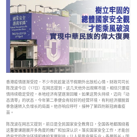
迈
向
“动
态
清
零”
料
第
二
季
有
较
好
香港疫情逐渐受控，不少市民趁复活节假期外出放松心情。财政司司长
经
陈茂波今日（17日）在网志提到，这几天他外出观察市道，相信只要疫
营
情持续稳定受控，本地经济有望逐渐回暖。如果这势头持续，迈向「动
环
态清零」的状态，今年第二季便会有较好的经营环境，有利经济摆脱首
境〉
季急速转入负增长的局面。他亦响应呼吁，接种了第四剂新冠病毒疫
中
苗。
陈茂波在网志又提到，前日是全民国家安全教育日，全国各地都围绕着
这重要课题展开多角度的推广和加深认识。落实国家安全工作，才能创
造安定的政治环境和维护发展利益，让人民能安居乐业、各展所长。国