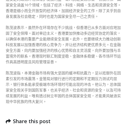
家安全涵盖16个领域，包括了经济、科技、网络、生态和资源安全等。
香港是细小而全开放型的经济体，加固经济安全的工作，除了关乎到自
身发展及社会稳定，同时也是为国家安全尽一己之责任。
陈茂波表示，虽然外在环境存在不少挑战，但香港已从多方面对应地加
固了安全保障。面对单边主义，香港要加快推动多边经贸协定的落实，
以确保本港的重要产业能继续安全发展。此外，也要继续大力推动创新
科技发展以加强香港的核心竞争力，并让经济结构更优质多元。在金融
安全方面，向内要加强经济的核心优势和自主灵活度，向外要加强与丰
富境外的联系。香港现时联汇制度坚稳、金融体系稳健、各市场环节运
作具高透明度且风险管理妥善。
陈茂波指，本港金融市场有强大坚固的缓冲和抗震力，足以抵御外在因
素引发的市场震荡。金管局对银行进行的定期和不定期压力测试均显
示，银行体系能承受极端市场环境时可能出现的冲击。他认为，总体国
家安全观关乎到国防军事，也关乎经济、社会和资源的安全，以及可持
续发展的利益。唯有透过树立牢固的总体国家安全观，才能乘风破浪实
现中华民族的伟大复兴。
Share this post