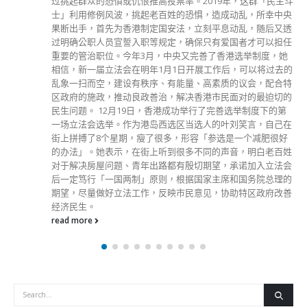
斗
是一支迎难而上、敢于破局的管治团队。当今世界风云变色，
惟勇者胜。香港要重新出发，特区政府必须有变革精神，在挑
战面前不退缩、不放弃，以底线思维在各领域做好预判、防范
和规划，务实施政，以民为本，凝聚共识聚焦发展，为市民解
决问题。 第三，这是一支多元、聚合各领域人才的管治团
队。我们团队的成员还有一个特色：背景多元、不拘一格。既
有留任的问责官员和升任的公务员，也有来自政商界的新成
员；既有学者和专业人士，也有从基层一线打拼上来的地区工
作者；既有土生土长的香港人，也有扎根香港廿年的「港
漂」。这个多元的团队将透过磨合和优势互补，发挥「一加一
比二大」的协同效应。 第四，这是一支忠诚团结、充分展现
「爱国者治港」新气象的管治团队。「爱国者治港」是「一国
两制」的应有之义。「爱国者治港」已经从过去的拥护者、响
应者，转化为行动者、实践者。加入管治班子的人士必须有格
局、有情怀、有担当、有本领和有作为，深刻领会「爱国者」
标准的要求，尽责履职，团结一致。 在香港迎来回归25周年
的历史性时刻，香港由「由乱到治」迈向「由治及兴」，摆在
我们面前的，有机遇，亦有挑战。获中央任命的26位主要官
员，将组成第六届特区政府的管治团队。我和团队会同心协
力，带领香港前行，同开新篇；我有信心，香港在「一国两
制」的实践下，继续发挥其独特优势，这颗璀璨夺目的东方之
珠继续在国际舞台上发光、发亮！ （来源：香港文汇报）
read more