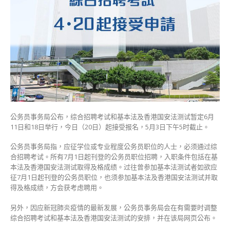
名
首
度
加
入
国
安
法
测
试〉
中
公务员事务局公布，综合招聘考试和基本法及香港国安法测试暂定6月
11日和18日举行，今日（20日）起接受报名，5月3日下午5时截止。
公务员事务局指，应征学位或专业程度公务员职位的人士，必须通过综
合招聘考试。所有7月1日起刊登的公务员职位招聘，入职条件包括在基
本法及香港国安法测试取得及格成绩。过往曾参加基本法测试者如欲应
征7月1日起刊登的公务员职位，也须参加基本法及香港国安法测试并取
得及格成绩，方会获考虑聘用。
另外，因应新冠肺炎疫情的最新发展，公务员事务局会在有需要时调整
综合招聘考试和基本法及香港国安法测试的安排，并在该局网页公布。