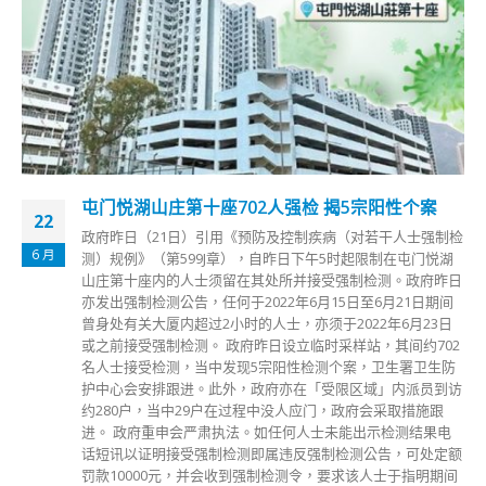
屯门悦湖山庄第十座702人强检 揭5宗阳性个案
22
政府昨日（21日）引用《预防及控制疾病（对若干人士强制检
6 月
测）规例》（第599J章），自昨日下午5时起限制在屯门悦湖
山庄第十座内的人士须留在其处所并接受强制检测。政府昨日
亦发出强制检测公告，任何于2022年6月15日至6月21日期间
曾身处有关大厦内超过2小时的人士，亦须于2022年6月23日
或之前接受强制检测。 政府昨日设立临时采样站，其间约702
名人士接受检测，当中发现5宗阳性检测个案，卫生署卫生防
护中心会安排跟进。此外，政府亦在「受限区域」内派员到访
约280户，当中29户在过程中没人应门，政府会采取措施跟
进。 政府重申会严肃执法。如任何人士未能出示检测结果电
话短讯以证明接受强制检测即属违反强制检测公告，可处定额
罚款10000元，并会收到强制检测令，要求该人士于指明期间