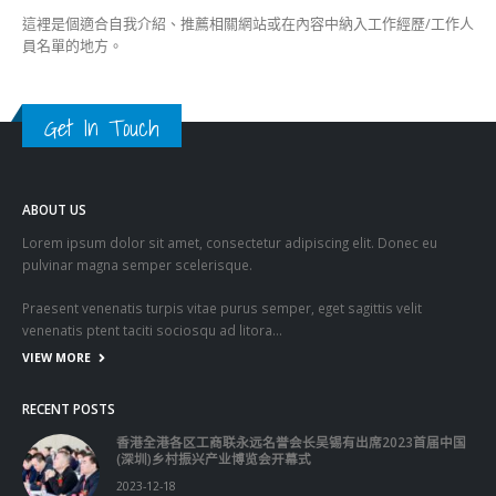
這裡是個適合自我介紹、推薦相關網站或在內容中納入工作經歷/工作人
員名單的地方。
Get In Touch
ABOUT US
Lorem ipsum dolor sit amet, consectetur adipiscing elit. Donec eu
pulvinar magna semper scelerisque.
Praesent venenatis turpis vitae purus semper, eget sagittis velit
venenatis ptent taciti sociosqu ad litora…
VIEW MORE
RECENT POSTS
香港全港各区工商联永远名誉会长吴锡有出席2023首届中国
(深圳)乡村振兴产业博览会开幕式
2023-12-18