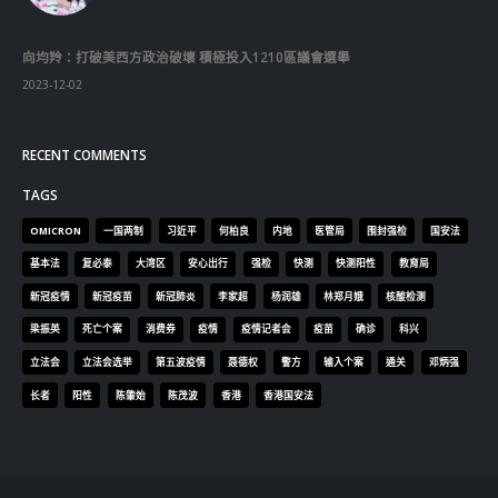
向均羚：打破美西方政治破壞 積極投入1210區議會選舉
2023-12-02
RECENT COMMENTS
TAGS
OMICRON
一国两制
习近平
何柏良
内地
医管局
围封强检
国安法
基本法
复必泰
大湾区
安心出行
强检
快测
快测阳性
教育局
新冠疫情
新冠疫苗
新冠肺炎
李家超
杨润雄
林郑月娥
核酸检测
梁振英
死亡个案
消费券
疫情
疫情记者会
疫苗
确诊
科兴
立法会
立法会选举
第五波疫情
聂德权
警方
输入个案
通关
邓炳强
长者
阳性
陈肇始
陈茂波
香港
香港国安法