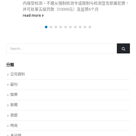
内接受检测。不遵从强制检测令或限制与检测宣告即属犯罪，
并可处第五级罚款（50000元）及监禁6个月
read more
分類
公司資料
副刊
娛樂
新聞
旅遊
時尚
未分類