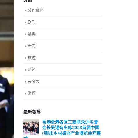
公司資料
副刊
娛樂
新聞
旅遊
時尚
未分類
財經
最新報導
远名誉
選舉日踴躍投票 文: 朱家健
香
届中国
会长
2023-11-30
览会开幕
(深