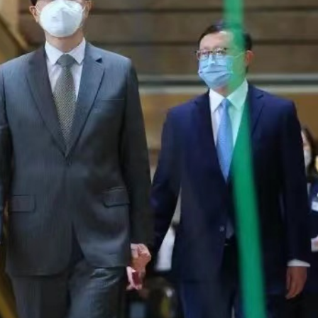
踴躍投票 文: 朱家健
香港全港各区工商联永
会长吴锡有出席2023首
30
(深圳)乡村振兴产业博