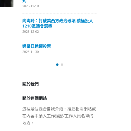
式
抹黑候選人涉選舉舞弊 文: 朱家健
2023-12-18
2023-11-30
極投入
向均羚：打破
香港公院探访明起无须预约一
1210區議會
图睇清最新安排
2023-12-02
2023-01-31
選舉日踴躍投
2023-11-30
關於我們
關於這個網站
這裡是個適合自我介紹、推薦相關網站或
在內容中納入工作經歷/工作人員名單的
地方。