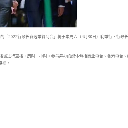
回
应
传
媒
及
的「2022行政长官选举答问会」将于本周六（4月30日）晚举行，行政
市
民
提
视广播城进行直播，历时一小时。参与筹办的媒体包括商业电台、香港电台、
问〉
电视。
中