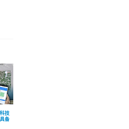
丰等
消息︰政府研新铁路贯穿
李
03
26
口或
新界北
地
10 月
9 月
行政长官林郑月娥周三（6日）
政务