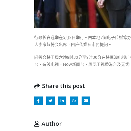
行政长官选举在5月8日举行。由本地7间电子传媒筹办
人李家超将会出席，回应传媒及市民提问。
问答会将于周六晚8时30分至9时30分在将军澳电
台、有线电视、Now新闻台、凤凰卫视香港台及无线
Share this post
Author