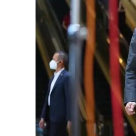
香港全港各区工商联永远名誉
選舉日
会长吴锡有出席2023首届中国
2023-11-
(深圳)乡村振兴产业博览会开幕