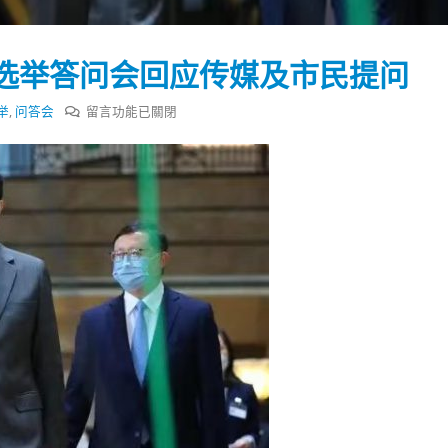
式
選人涉選舉舞弊 文: 朱家健
2023-12-18
30
选举答问会回应传媒及市民提问
向均羚：打破美西方政治破壞 積
香港公院探访明起无须预约一
1210區議會選舉
图睇清最新安排
2023-12-02
在
举
,
问答会
留言功能已關閉
2023-01-31
〈李
選舉日踴躍投票
家
2023-11-30
超
周
六
晚
将
出
席
选
举
答
问
会