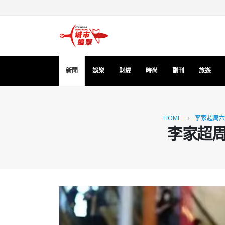
新聞
娛樂
財經
時尚
副刊
旅遊
HOME
李家超周六
李家超