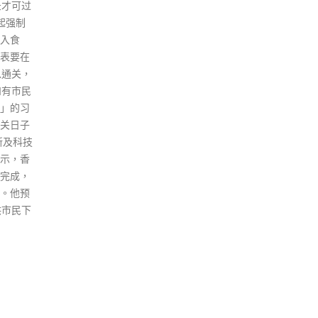
只重申
坪輋的备置工程。 据了解，因应
的罪
新界北发展势必加重现有东铁线
智英回
负荷，新界北新铁路线料起「分
有回
担」东铁负荷作用。现时大埔区
内已有大埔墟站及太和站两个东
铁线车站，消息指，新铁路线或
于大埔加设新站，选址甚或会距
离现时两站较远的位置。
read more