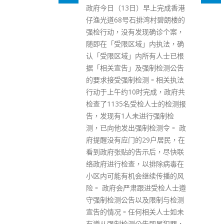
）早上完成香港
道，警务处处长邓炳强上月25日
排湾村碧朗楼的
向39名警务人员颁发晋升函件。
现确诊个案，
其中36人晋升为警司，包括元朗
」内执法，确
「7．21事件」后带队到场的时
所有人士已根
任八乡分区指挥官李汉民。另有
强制检测公告
两人（陈乔崔和潘小山）晋升为
测。相关执法
警司（专门人员）；一人（周翠
时完成，政府共
琴）晋升为警察福利主任。 同
检人士的检测报
日，邓炳强亦向辅警总监杨祖赐
进行强制检
及8名人员颁授处长嘉奖，以表
制检测令。 政
扬他们在「踏浪者」行动中的杰
29户居民，在
出贡献。而警务处助理处长（人
示后，尽快联
事）陈民德则于5月17及18日，
以排除病毒在
向174名纪律及文职人员颁授
继续传播的风
「踏浪者」行动奖章，以表扬他
跟进受检人士遵
们在「踏浪者」行动期间所作出
及限制与检测
的重大集体贡献。 资料来源：香
相关人士如未
港警务处
告即属犯罪，