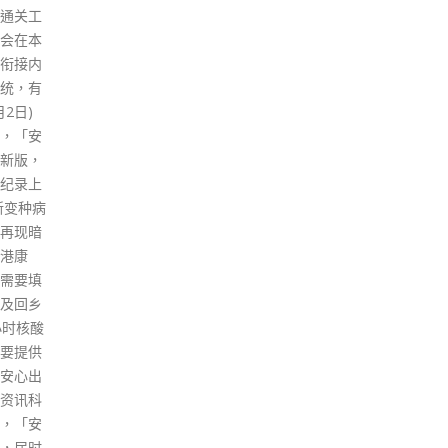
根据香
将发表最新一份施政报告。点新
都举
办人黎
闻早前引述消息指，施政报告可
作行
司股
能提出研究放宽新界祖堂地的发
（2
地银行
展限制，降低出售门槛；同时，
圳，
报道，
施政报告可能会落实在屯门龙鼓
作对
花旗银
滩填海220至250公顷，并研究
关问
英的账
搬迁葵涌货柜码头，以释出约
食物
监禁。
280公顷土地用作建屋。预计新
及科
信件，
界未来有多项大规模发展计划，
问、
后发
同时配合前海发展及融入国家
座教
处的赤
「十四五」规划。 今日（3日）
府资
号通
有消息指，施政报告会提及研究
read
处女群
多项基建工程，配合新界北发
口。信
展。除北环线以外，施政报告将
局长批
公布在新界北另研究兴建新铁路
不得直
线，而走线至少会涵盖香园围至
但信件
大埔一段。 消息指，政府除了将
承担法
进一步研究由洪水桥接驳深圳前
英一名财