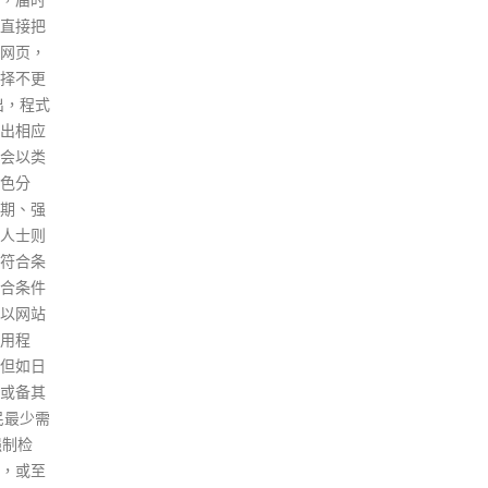
海的跨境铁路外，因应新界北一
的金额
带发展，现有东铁线随时压力爆
港负责
煲，当局拟于新界北增建新铁路
行管理
线。新铁路初步走线将由莲塘/
中断。
香园围口岸出发，至少会途经坪
银行家
輋、皇后山等新发展区，并将于
国安法
大埔区设立新站，其余走线方向
为客户
仍然待定，当局亦正就走线延伸
们正咨
方向，向多方「摸底」。 港府早
黎智英曾
前曾披露，新界北发展预计容纳
资产早
不少于20万人口。北区人口未来
务顾问
大幅增加，发展局局长黄伟纶早
北美，
前率先披露，会在《跨越2030年
店，以
的铁路及主要干道策略性研究》
股，现
中，包括新界北所需的策略性运
可以如
输基建。过去《铁路发展策略
及对离
2014》，曾建议北环线要为在古
发言人回
洞向新界北延伸预留弹性，而北
在进
环线工程现亦有包括潜在扩建至