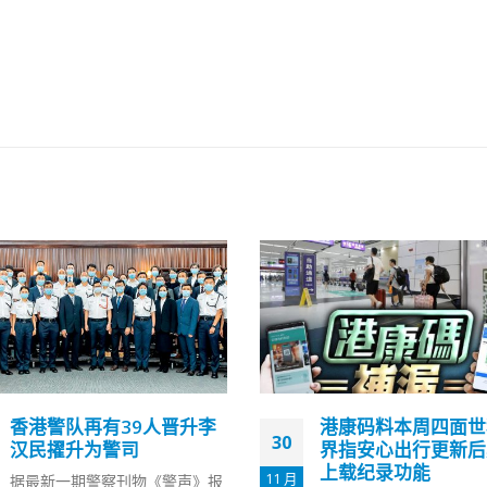
港康码料本周四面世科技
外电：李家超致函汇
27
界指安心出行更新后具备
表明倘解冻黎智英户
上载纪录功能
招致官非
5 月