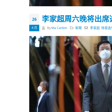
式
抹黑候
2023-12-18
2023-11-
李家超周六晚将出席
向均羚：打破美西方政治破壞 積極投入
26
1210區議會選舉
2023-12-02
4 月
By
Ma Canbin
新聞
李家超
,
特首选
選舉日踴躍投票
2023-11-30