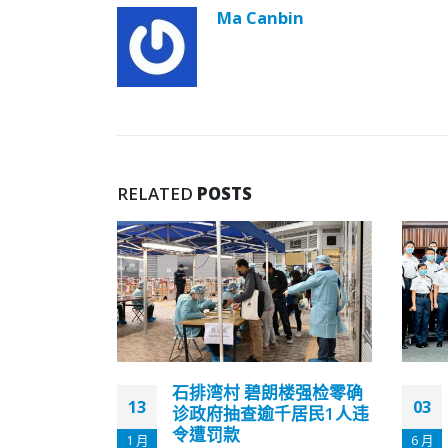
Ma Canbin
RELATED
POSTS
楼强检零确
香港警队再有39人晋升李
03
30
千居民1人违
汉民擢升为警司
6 月
11 月
据最新一期警察刊物《警声》报