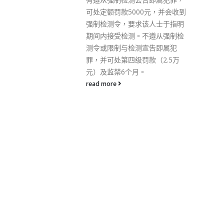
read more
0元，并会收到
该人士于指明
不遵从强制检
宣告即属犯
款（2.5万
。