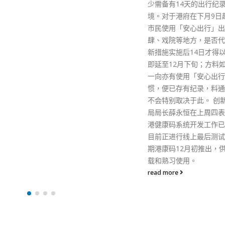
少需备有14天的出行纪录才可过
行，不宜披露行动细节，
境。对于港府在下月9日起强制
危害国家安全是非常严重
市民使用「安心出行」出入食
行。路透社称未能联络黎
肆、戏院等地方，是否代表要在
应，花旗银行和汇丰则没
新措施实施后14日才得以通关，
应。 资料来源：橙新闻
即延至12月下旬；方料如有市民
read more
一向亦有使用「安心出行」的习
惯，便已存有纪录，料通关日子
不会特别取决于此。 创新及科技
局局长薛永恒在上周四表示，香
港健康码系统开发工作已完成，
目前正进行线上最后测试。他预
期港康码12月初推出，供市民下
载和熟习使用。
read more