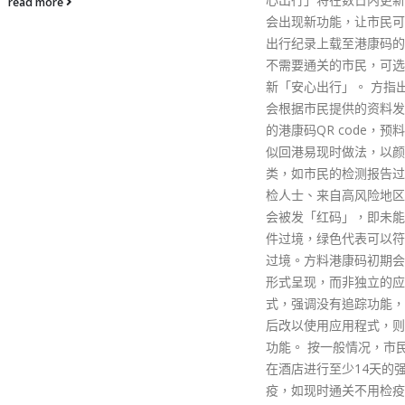
会出现新功能，让市民可直接把
务顾问说，相关账户涉及
出行纪录上载至港康码的网页，
相对较少，但代表了在香
不需要通关的市民，可选择不更
管理黎智英私人财富的银
新「安心出行」。 方指出，程式
层，与全球银行关系网络
会根据市民提供的资料发出相应
在报道中，三名高级私人
的港康码QR code，预料会以类
和三名律师说，是首次将
似回港易现时做法，以颜色分
扩大到银行的精英阶层，
类，如市民的检测报告过期、强
和银行高层带来风险，他
检人士、来自高风险地区人士则
询如何面对这些挑战。 
会被发「红码」，即未能符合条
表示因应政治压力，大量
件过境，绿色代表可以符合条件
已移离香港，黎智英的财
过境。方料港康码初期会以网站
称，这些资产遍布亚洲和
形式呈现，而非独立的应用程
包括台湾物业、加拿大酒
式，强调没有追踪功能，但如日
及价值数以千万美元的美
后改以使用应用程式，则或备其
正寻求律师意见，以了解
功能。 按一般情况，市民最少需
何挑战冻结财产决定，以
在酒店进行至少14天的强制检
岸资产的影响。 保安局
疫，如现时通关不用检疫，或至
应报道时说，司法程序正