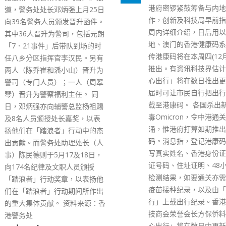
港府密锣紧鼓筹备与内地通关工
保安局局长李家超本月中
作，创新及科技局早前指会在本
港国安法，冻结壹传媒创
周内详细介绍，日后用以衔接内
智英持有的壹传媒有限公
地、澳门的香港健康码系统，有
份，以及其三间公司于本
传港康码将在本周四(12月2日)
帐户内的资产。据路透社
推出。有资讯科技界估计，「安
李家超向黎智英、汇丰和
心出行」将在数日推出更新版，
行发信，警告若处理黎智
届时可让市民自行把出行纪录上
户，有机会被判最高七年
载至港康码。 各国杀出新变种病
报道说，由李家超签署的
毒Omicron，令中港通关再现暗
在当局冻结黎智英的资产
涌，惟港府打算如期推出港康
出，一封是寄到黎智英身
码。消息指，登记港康码需要填
柱监狱。信件被称为「一
写真实姓名、香港身份证及回乡
告」，列出由三间在英属
证号码、住址证明、48小时核酸
岛注册的公司七个银行户
检测结果，如要通关亦需要提供
件指出，除了根据保安局
疫苗接种纪录，以及由「安心出
予的特许授权外，任何人
行」上载出行纪录。香港资讯科
接或间接处理该些资产，
技商会荣誉会长方保侨料，「安
没有说明银行哪位员工要
心出行」将在数日内更新，届时
律责任。 报道引述黎智