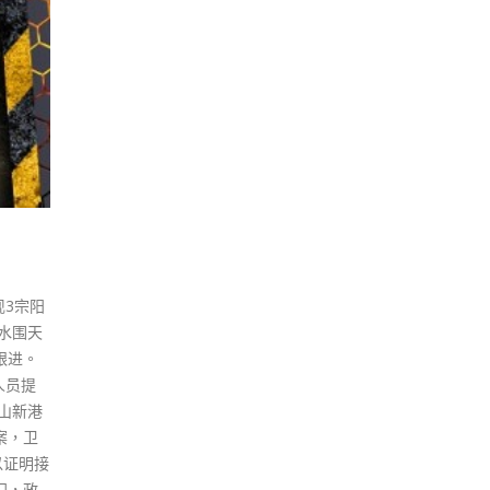
现3宗阳
水围天
跟进。
人员提
山新港
案，卫
以证明接
门，政