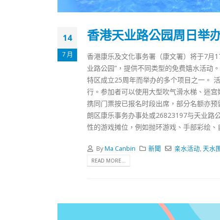
式
抹黑候
2023-12-18
2023-11-
香港天业路公园周日举
向均羚：打破美西方政治破壞 積極投入
14
1210區議會選舉
2023-12-02
7 月
香港康乐及文化事务署（康文署）将于7月17日
业路公园”，提供不同类型的免费嬉水活动。
選舉日踴躍投票
特区成立25周年而举办的多个项目之一。 活
2023-11-30
行。参加者可以使用大型吹气滑水梯、迷宫
携同门票按已报名时段出席，部分名额亦预留
朗区康乐事务办事处或26823197与天
性的游戏摊位，例如抛环游戏、手部彩绘、
By
Ma Canbin
新聞
亲水活动
,
天水
READ MORE...