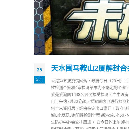
天水围马鞍山2厦解封合
25
5 月
香港第五波疫情回落，政府今日（25日）
性检测个案和4宗检测结果为不确定的个案，
爱苑爱潮阁1438名居民接受检测，当中没
自上午约7时30分起，爱潮阁内已进行检
供个人资料后，经由指定出口离开。政府派员
城L座发现3宗阳性检测个案 新港城L座6
生防护中心会安排跟进。 自今日约上午8时
受强制检测，可在向订明人员提供个人资料后