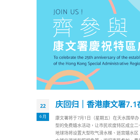
庆回归｜香港康文署7.
22
6 月
康文署将于7月1日（星期五）在天水围举办「
型的免费嬉水活动，让市民欢度特区成立二十
地球场将设置大型吹气滑水梯、迷宫嬉水区