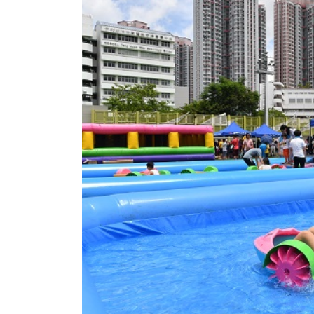
香港全港各区工商联永远名誉
選舉日
会长吴锡有出席2023首届中国
2023-11-
(深圳)乡村振兴产业博览会开幕