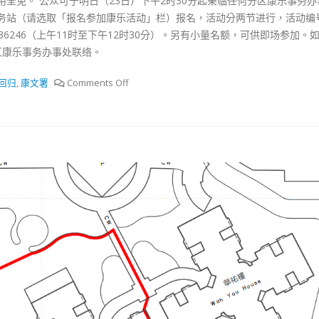
全免。 公众可于明日（23日）下午2时30分起亲临任何分区康乐事务办
务站（请选取「报名参加康乐活动」栏）报名，活动分两节进行，活动编
40636246（上午11时至下午12时30分）。另有小量名额，可供即场参加。
朗区康乐事务办事处联络。
回归
,
康文署
Comments Off