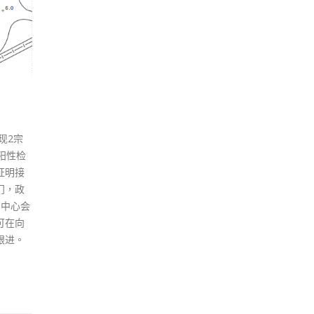
现2宗
阳性检
证明接
门，政
护中心会
可在向
跟进。