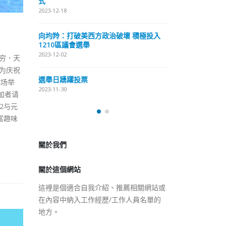
式
抹黑候選人涉選舉舞弊 文: 朱家健
2023-12-18
2023-11-30
極投入
向均羚：打破
香港公院探访明起无须预约一
1210區議會
图睇清最新安排
2023-12-02
无穷．天
2023-01-31
府为庆祝
選舉日踴躍投
球场举
2023-11-30
加者请
2与元
關於我們
富趣味
關於這個網站
這裡是個適合自我介紹、推薦相關網站或
在內容中納入工作經歷/工作人員名單的
地方。