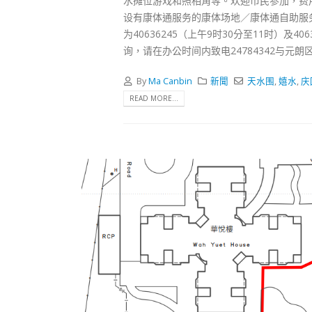
水摊位游戏和照相角等。欢迎市民参加，费用
设有康体通服务的康体场地／康体通自助服
为40636245（上午9时30分至11时）及
询，请在办公时间内致电24784342与元
By
Ma Canbin
新聞
天水围
,
嬉水
,
庆
READ MORE...