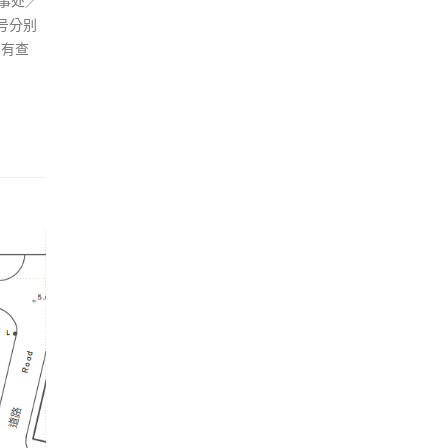
事处／
号分别
如有查