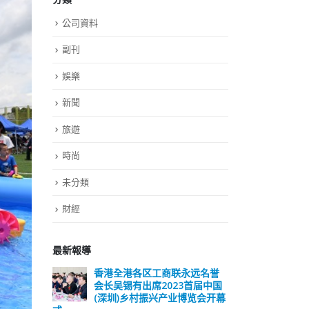
公司資料
副刊
娛樂
新聞
旅遊
時尚
未分類
財經
最新報導
远名誉
選舉日踴躍投票 文: 朱家健
香
届中国
会长
2023-11-30
览会开幕
(深