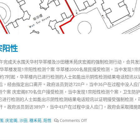
宗阳性
上午完成天水围天华村华萃楼及沙田穗禾苑庆宏阁的强制检测行动，合共发
华萃楼发现1宗阳性检测个案 华萃楼2000名居民接受检测，当中发现1宗
午约7时起，华萃楼内已进行检测的人士如能出示阴性检测结果电话短讯以
，经由指定出口离开。政府派员到访720户，当中36户在过程中没人应
测个案 庆宏阁870名住户接受检测，当中发现1宗阳性检测个案，卫生防
内已进行检测的人士如能出示阴性检测结果电话短讯以证明接受强制检测，
。政府派员到访389户，当中43户在过程中没人应门，政府会采取措施
围
,
庆宏阁
,
沙田
,
穗禾苑
,
阳性
Comments Off