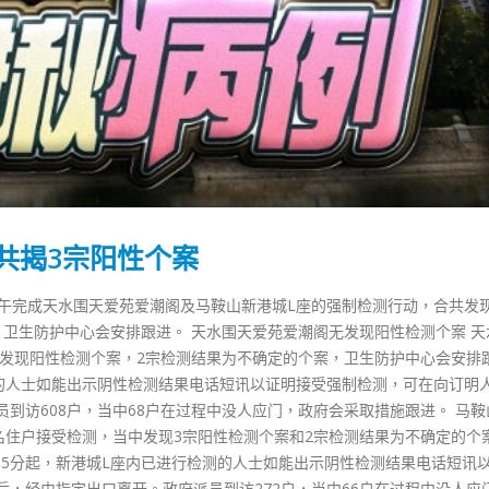
共揭3宗阳性个案
上午完成天水围天爱苑爱潮阁及马鞍山新港城L座的强制检测行动，合共发
卫生防护中心会安排跟进。 天水围天爱苑爱潮阁无发现阳性检测个案 天
有发现阳性检测个案，2宗检测结果为不确定的个案，卫生防护中心会安排
测的人士如能出示阴性检测结果电话短讯以证明接受强制检测，可在向订明
到访608户，当中68户在过程中没人应门，政府会采取措施跟进。 马鞍
07名住户接受检测，当中发现3宗阳性检测个案和2宗检测结果为不确定的个
15分起，新港城L座内已进行检测的人士如能出示阴性检测结果电话短讯
，经由指定出口离开。政府派员到访272户，当中66户在过程中没人应