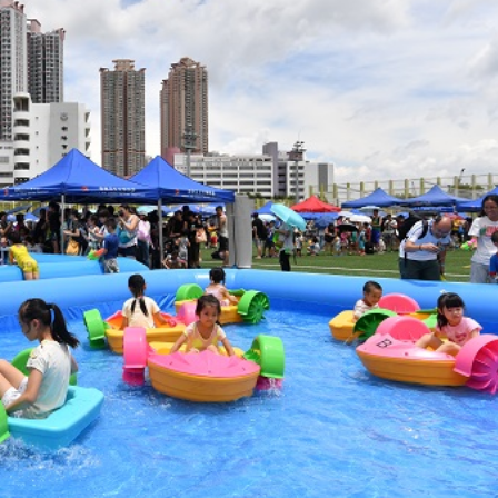
踴躍投票 文: 朱家健
香港全港各区工商联永
会长吴锡有出席2023首
30
(深圳)乡村振兴产业博