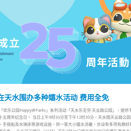
1在天水围办多种嬉水活动 费用全免
欢乐公园Happy@Parks」系列活动「天水乐无穷·天业路公园」，提供
五周年纪念日。 当日上午9时30分至下午12时30分，天水围天业路公
、手摇船及水弹床等游戏设施，供一家大小嬉水消暑，亦设有多项有趣好