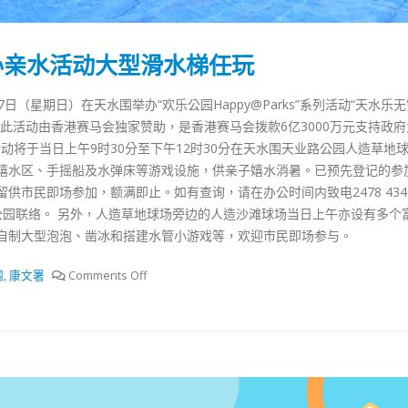
式
選人涉選舉舞弊 文: 朱家健
2023-12-18
30
办亲水活动大型滑水梯任玩
向均羚：打破美西方政治破壞 積
香港公院探访明起无须预约一
1210區議會選舉
图睇清最新安排
2023-12-02
（星期日）在天水围举办“欢乐公园Happy@Parks”系列活动“天水乐
2023-01-31
此活动由香港赛马会独家赞助，是香港赛马会拨款6亿3000万元支持政
選舉日踴躍投票
动将于当日上午9时30分至下午12时30分在天水围天业路公园人造草地
2023-11-30
嬉水区、手摇船及水弹床等游戏设施，供亲子嬉水消暑。已预先登记的参
供市民即场参加，额满即止。如有查询，请在办公时间内致电2478 434
业路公园联络。 另外，人造草地球场旁边的人造沙滩球场当日上午亦设有多个
自制大型泡泡、凿冰和搭建水管小游戏等，欢迎市民即场参与。
围
,
康文署
Comments Off