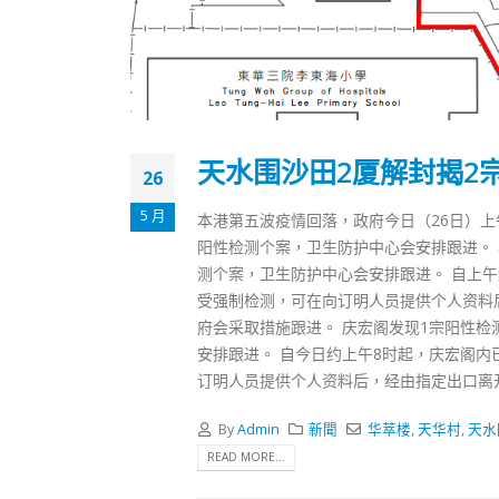
天水围沙田2厦解封揭2
26
5 月
本港第五波疫情回落，政府今日（26日）
阳性检测个案，卫生防护中心会安排跟进。 
测个案，卫生防护中心会安排跟进。 自上
受强制检测，可在向订明人员提供个人资料后
府会采取措施跟进。 庆宏阁发现1宗阳性检
安排跟进。 自今日约上午8时起，庆宏阁
订明人员提供个人资料后，经由指定出口离开
By
Admin
新聞
华萃楼
,
天华村
,
天水
READ MORE...