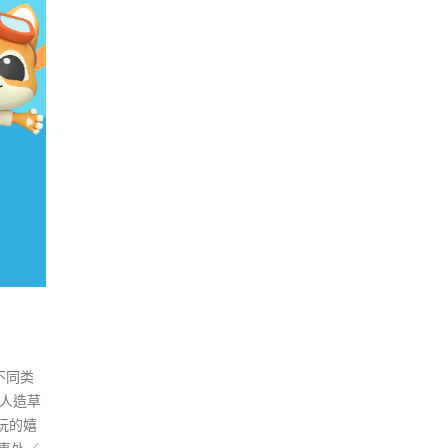
不同类
园人造草
玩的嬉