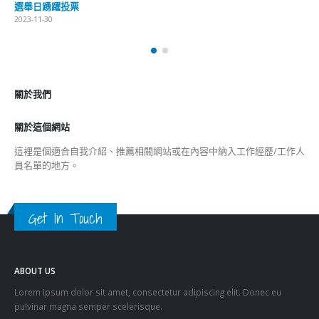
關於我們
關於這個網站
這裡是個適合自我介紹、推薦相關網站或在內容中納入工作經歷/工作人
員名單的地方。
Get In Touch
ABOUT US
Lorem ipsum dolor sit amet, consectetur adipiscing elit. Donec eu
pulvinar magna semper scelerisque.
Praesent venenatis turpis vitae purus semper, eget sagittis velit
venenatis ptent taciti sociosqu ad litora…
VIEW MORE
RECENT POSTS