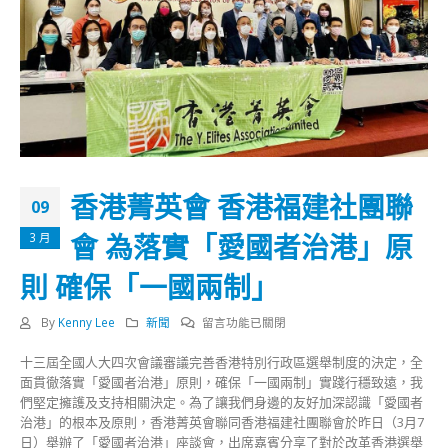
香港菁英會 香港福建社團聯
09
會 為落實「愛國者治港」原
3 月
則 確保「一國兩制」
在
By
Kenny Lee
新聞
留言功能已關閉
〈香
十三屆全國人大四次會議審議完善香港特別行政區選舉制度的決定，全
港
面貫徹落實「愛國者治港」原則，確保「一國兩制」實踐行穩致遠，我
菁
們堅定擁護及支持相關決定。為了讓我們身邊的友好加深認識「愛國者
英
治港」的根本及原則，香港菁英會聯同香港福建社團聯會於昨日（3月7
會
日）舉辦了「愛國者治港」座談會，出席嘉賓分享了對於改革香港選舉
香