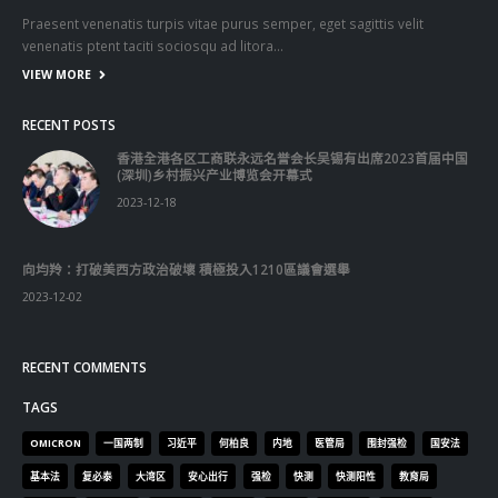
香港全港各区工商联永远名誉会长吴锡有出席2023首届中国
(深圳)乡村振兴产业博览会开幕式
2023-12-18
向均羚：打破美西方政治破壞 積極投入1210區議會選舉
2023-12-02
RECENT COMMENTS
TAGS
OMICRON
一国两制
习近平
何柏良
内地
医管局
围封强检
国安法
基本法
复必泰
大湾区
安心出行
强检
快测
快测阳性
教育局
新冠疫情
新冠疫苗
新冠肺炎
李家超
杨润雄
林郑月娥
核酸检测
梁振英
死亡个案
消费券
疫情
疫情记者会
疫苗
确诊
科兴
立法会
立法会选举
第五波疫情
聂德权
警方
输入个案
通关
邓炳强
长者
阳性
陈肇始
陈茂波
香港
香港国安法