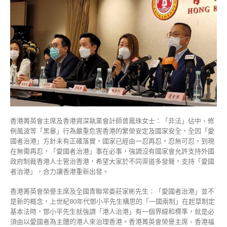
制」〉
中
香港菁英會主席及香港資深執業會計師曾鳳珠女士：「非法」佔中、修
例風波等「黑暴」行為嚴重危害香港的繁榮安定及國家安全，全因「愛
國者治港」方針未有正確落實，國家已經由一忍再忍，忍無可忍，到現
在無需再忍，「愛國者治港」事在必事，強調沒有國家會允許支持外國
政府制裁香港人士管治香港，希望大家於不同渠道多發聲，支持「愛國
者治港」，合力讓香港重新出發。
香港菁英會榮譽主席及全國青聯常委莊家彬先生：「愛國者治港」並不
是新的概念，上世紀80年代鄧小平先生構思的「一國兩制」在起草制定
基本法時，鄧小平先生就強調「港人治港」有一個界線和標準，就是必
須由以愛國者為主體的港人來治理香港。香港菁英會榮譽主席、香港福