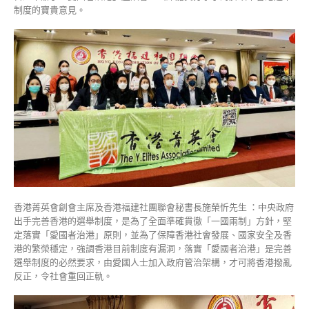
制度的寶貴意見。
港
福
建
社
團
聯
會
為
落
實
「愛
國
者
治
港」
香港菁英會創會主席及香港福建社團聯會秘書長施榮忻先生 ：中央政府
原
出手完善香港的選舉制度，是為了全面準確貫徹「一國兩制」方針，堅
則
定落實「愛國者治港」原則，並為了保障香港社會發展、國家安全及香
確
港的繁榮穩定，強調香港目前制度有漏洞，落實「愛國者治港」是完善
保
選舉制度的必然要求，由愛國人士加入政府管治架構，才可將香港撥亂
「一
反正，令社會重回正軌。
國
兩