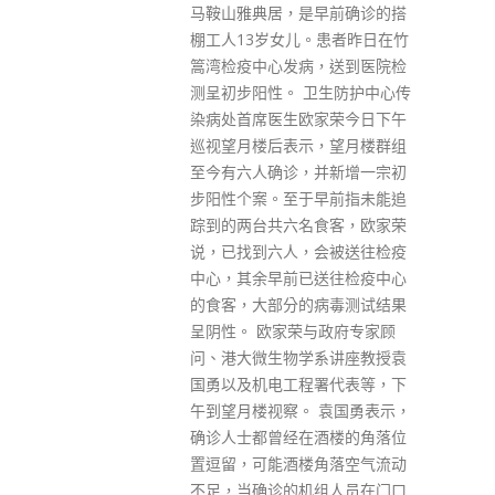
合资格市民派发1万港元，港府
早前确诊的搭
今日(25日)表示，截至本月23日
。患者昨日在竹
已向超过650万名合资格的登记
，送到医院检
人发放现金，有关计划将于12月
卫生防护中心传
31日截止登记，港府指符合资格
家荣今日下午
的市民须在截止登记日或之前经
，望月楼群组
电子或书面登记。 港府表示，经
并新增一宗初
银行进行电子登记的市民，一般
早前指未能追
会在登记后约1星期经其指定的
食客，欧家荣
个人银行帐户收到款项。政府又
会被送往检疫
提醒，现金发放计划下发放的支
送往检疫中心
票有效期为6个月。如登记人未
病毒测试结果
有在支票发出日期6个月内领取
与政府专家顾
支票，该支票会失效，而新的支
系讲座教授袁
票将会自动重发并置于同一邮政
署代表等，下
局内待领。 截至本月23日，尚
 袁国勇表示，
未领取的重发支票约有3,200
酒楼的角落位
张，其中约900张的有效期将于
角落空气流动
今年内届满，港府呼吁有关的登
组人员在门口