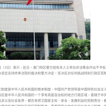
式
办：
選人涉選舉舞弊 文: 朱家健
2023-12-18
坚
30
决
向均羚：打破美西方政治破壞 積
反
香港公院探访明起无须预约一
1210區議會選舉
对
图睇清最新安排
2023-12-02
挑
2023-01-31
战
選舉日踴躍投票
特
2023-11-30
区
宪
制
秩
日（3日）表示，近日，澳门特区警方就有关人士举办非法集会作出不予批
序
办坚定支持终审法院的裁决和警方决定，坚决反对任何挑战特别行政区宪
行
为〉
中
义制度是中华人民共和国的根本制度，中国共产党领导是中国特色社会主
政区是中华人民共和国的一个享有高度自治权的地方行政区域，直辖于中
机关以及社会各界，都负有捍卫国家主权、安全、发展利益的宪制责任，