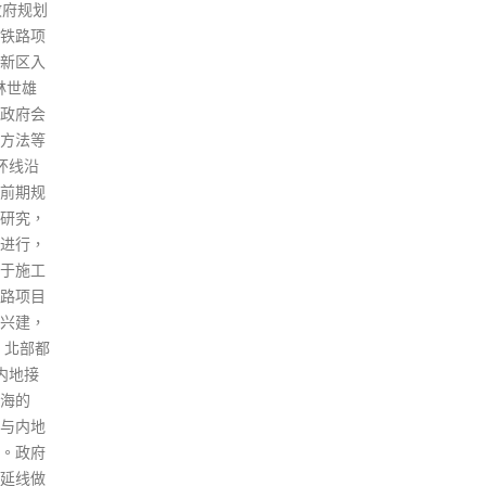
望正在
服务一定年期，确保有足够医护
行的
。 周佩
人手。医务卫生局局长卢宠茂今
香港
但在家
日(11日)在立法会一会议上表
将一
在香港
示，相关安排不限于专科医生，
「港
课程。
也适用于牙科医生、护士等所有
曲，
员事务
医护人员。他解释，由于9成市
区政
实习计
民会使用公营医疗服务，故有不
府发
就业科
同类型病例增加年轻医生接受培
们国
星期，
训的机会。有议员赞成做法，认
确保
业顾问
为跟政府政务官及部分私人机构
重。
制作宣
的安排相似，可避免医护在公营
港榄
曾与周佩
机构受训后，转投私营系统，浪
开全
时，林
费公营资源。 至于防疫上，社会
告，
在药物
有声音认为当局放宽为「挤牙膏
会（A
善，而
式」，卢宠茂回应指形容不恰
度不
作，更
当，又引用世卫指新冠病毒大流
文化
林郑月娥
行未结束，故要维持口罩令和推
料，
但一直
广接种疫苗。此外，有议员认为
球总
早前考
很多人入商场和街市都不会扫安
队教