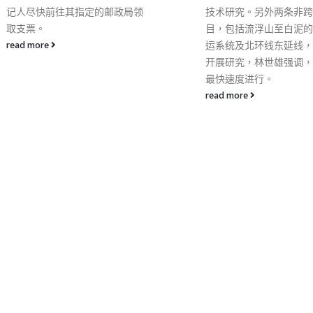
技术研究。另外两条非跨境项
入香港大学后，现在正计
目，包括流浮山至白泥的自动捷
职场，其坚毅的意志令人
运系统及北环线东延线，明年会
政府十分重视残疾人士福
开展研究，林世雄强调，已是用
继续推行各项促进他们就
最快速度进行。
施，让他们凭自己的能力
工作岗位贡献社会。 林
read more
说，政府亦积极推动展能
让残疾人士透过体育运动
长。东京2020残疾人奥
开幕，香港派出24名运
8个项目的赛事。香港的
动员在过去残奥会成绩辉
鼓励市民透过电视支持奥
儿，推动他们争取佳绩。
事务局自2016年起推出
生设立的短期实习计划，
有机会在政府部门实习。
政府实习计划不同，计划