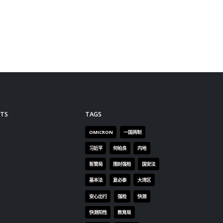
的部门
本港在这方面较落后。他亦在场
，而每
上表示不赞成以加热烟或电子烟
有相当
取代传统烟草产品。议员邵家辉
，借此
质疑，全面禁烟与自由的香港背
天赋和
道而驰，或会减低旅客访港意
的残疾
欲。 另外，议员关注牙科服务不
足问题。卢宠茂回应指，会加强
基层医疗的牙科服务，惟他认为
人才是箇中问题，目前牙科医护
职位仍有超过70个空缺，故暂时
未能提升紧急牙科治疗服务。政
府计划立法引入合资格非本地培
训牙医及护士。
read more
TS
TAGS
OMICRON
一国两制
习近平
何柏良
内地