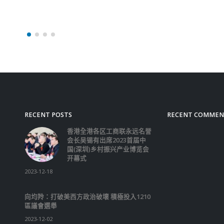
训练的元素，实习生派驻
需提供适当的训练和讲解
位实习生亦会获配对一位
工作经验的同事担任导师
让公务员亲身了解同学的
潜能。今年参与实习计划
大专学生有58名。
read more
RECENT POSTS
RECENT COMMEN
香港全港各区工商联永远名誉
会长吴锡有出席2023首届中
国(深圳)乡村振兴产业博览会