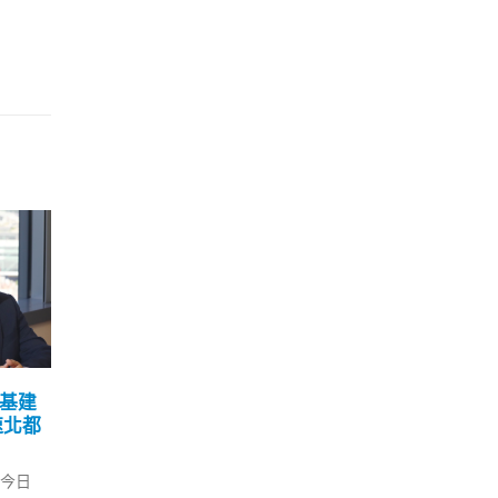
习生
港府拟要求医护服务公院
香
11
14
士福
一定年期卢宠茂强调包含
榄
所有医护
强
11 月
11 月
24日）
资格医护人员须在公营医疗机构
对于