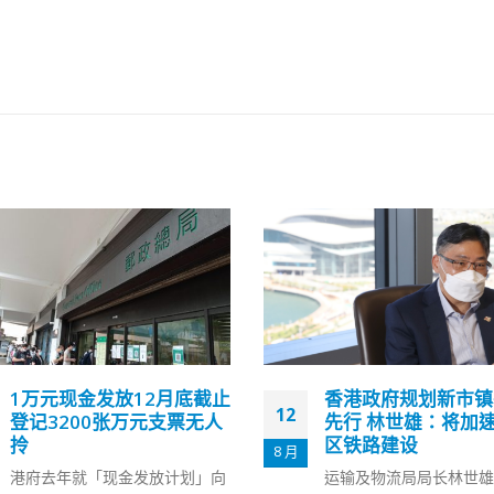
香港政府规划新市镇基建
林郑月娥探望残疾实
25
先行 林世雄：将加速北都
强调政府重视残疾人
区铁路建设
祉
8 月
运输及物流局局长林世雄今日
行政长官林郑月娥今日（