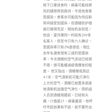
记人尽快前往其指定的邮政局领
病毒可能经屏
取支票。
，令其他食客
read more
能因为侍应斟
但酒楼防护措
信机会较低。
时段有200多
有六人确诊，
是很低，相比
成的受感染
气流动已经很
疫情爆发的程
酒楼楼底高达
机可能只净化
已放置多部座
净化。而机组
，已经有头
病毒量高，他呼
，就不要外出