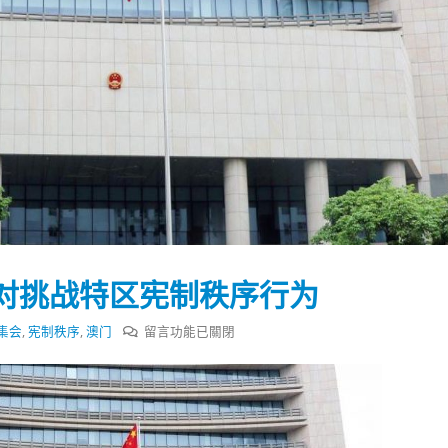
对挑战特区宪制秩序行为
在
集会
,
宪制秩序
,
澳门
留言功能已關閉
〈澳
门
踴躍投票 文: 朱家健
香港全港各区工商联永
中
会长吴锡有出席2023首
30
联
(深圳)乡村振兴产业博