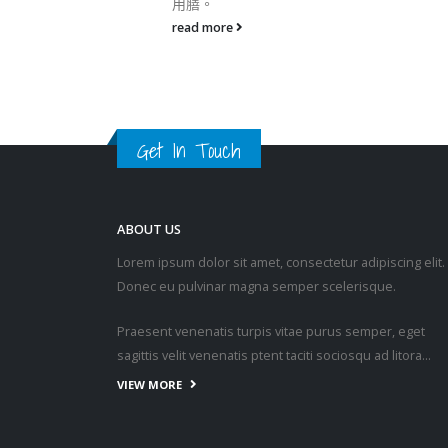
Get In Touch
ABOUT US
Lorem ipsum dolor sit amet, consectetur adipiscing elit.
Donec eu pulvinar magna semper scelerisque.