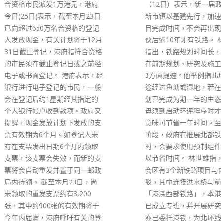
（12日）表示，新一届政府规划
到上环海港政府大楼，探
新市镇以基建先行，加速铁路项
劳工处短期实习的周佩珊
目完成时间，不会再出现新区入
珊患有脊髓肌肉萎缩症，
伙后逾10年才有铁路。 林世雄
人支持下努力不懈，现正
指出，铁路规划时间长，政府会
大学就读四年级学士学位
在前期规划、研究及施工方法等
这个暑假，她参加了公务
3方面提速。他举例指北环线沿
局为残疾学生设立的短期
途经过鱼塘或湿地，若在前期规
划，被安排在劳工处展能
划已完成为期一年的生态研究，
香港区办事处工作了7个
毋须到启动环评程序时才进行，
负责协助展能就业科的就
意味可节省一年时间。至于施工
为残疾人士寻找工作以及
阶段，政府在推展北都铁路项目
传资料。 林郑月娥以前
时，会要求使用预制组件兴建，
珊多次见面。在探访交谈
以节省时间。 林世雄指，北部都
郑月娥了解到周佩珊近年
会区有3个新铁路项目与内地接
支援下，身体情况有所改
驳，其中连接洪水桥与前海的
且十分喜欢实习期间的工
「港深西部铁路」，本港与内地
希望将来投考公务员。 
已成立专班，并开展研究。政府
说，佩珊虽然身患恶疾，
亦已委托港铁，为北环线延线做
保持积极的人生态度，继