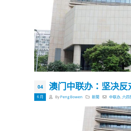
澳门中联办：坚决反
04
6 月
By
Peng Bowen
新聞
中联办
,
六四
香港全港各区工商联永远名誉
選舉日
会长吴锡有出席2023首届中国
2023-11-
(深圳)乡村振兴产业博览会开幕