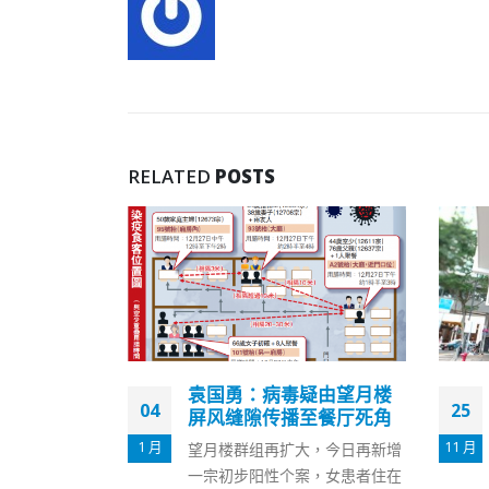
RELATED
POSTS
疑由望月楼
1万元现金发放12月底截止
25
12
至餐厅死角
登记3200张万元支票无人
拎
11 月
8 月
，今日再新增
港府去年就「现金发放计划」向
，女患者住在