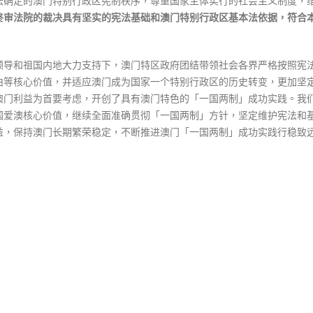
法确定的澳门特别行政区宪制秩序，尊重国家主体实行的社会主义制度，
终审法院的裁决具有坚实的宪法基础和澳门特别行政区基本法依据，符合
领导和祖国内地大力支持下，澳门特区政府团结带领社会各界严格按照宪
由等核心价值，并适应澳门成为国家一个特别行政区的历史转变，更加坚
澳门利益为首要考虑，开创了具有澳门特色的「一国两制」成功实践。我
国爱澳核心价值，继续全面准确贯彻「一国两制」方针，坚定维护宪法和
益，保持澳门长期繁荣稳定，不断推进澳门「一国两制」成功实践行稳致