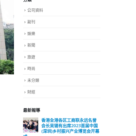
公司資料
副刊
娛樂
新聞
旅遊
時尚
未分類
財經
最新報導
远名誉
選舉日踴躍投票 文: 朱家健
香
届中国
会长
2023-11-30
览会开幕
(深