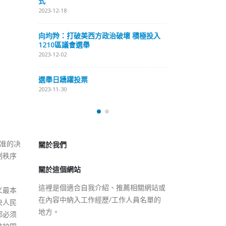
式
抹黑候選人涉選舉舞弊 文: 朱家健
2023-12-18
2023-11-30
極投入
向均羚：打破
香港公院探访明起无须预约一
1210區議會
图睇清最新安排
2023-12-02
2023-01-31
選舉日踴躍投
2023-11-30
關於我們
關於這個網站
准的决
制秩序
這裡是個適合自我介紹、推薦相關網站或
在內容中納入工作經歷/工作人員名單的
地方。
义最本
央人民
都必须