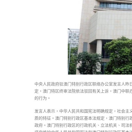
式
抹黑候
2023-12-18
2023-11-
向均羚：打破美西方政治破壞 積極投入
1210區議會選舉
2023-12-02
選舉日踴躍投票
2023-11-30
中央人民政府驻澳门特别行政区联络办公室发言人昨
定，澳门特区终审法院依法驳回有关上诉，澳门中联
的行为。
发言人表示，中华人民共和国宪法明确规定，社会主
质的特征。澳门特别行政区基本法规定，澳门特别行
政府。澳门特别行政区的行政机关、立法机关、司法