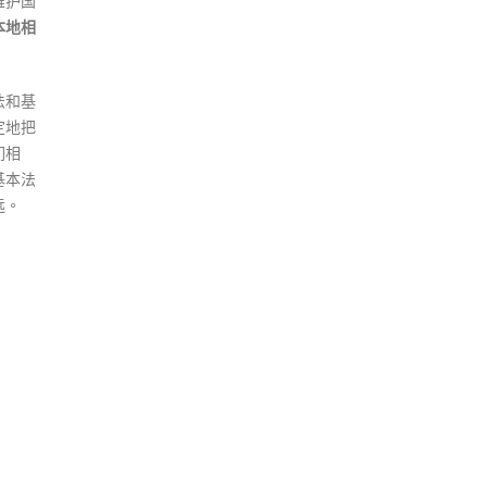
维护国
本地相
法和基
定地把
们相
基本法
远。