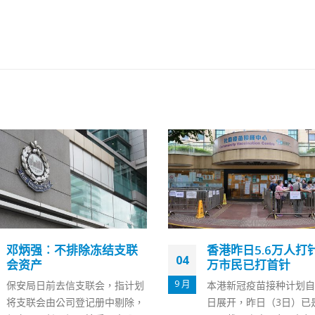
香港昨日5.6万人打针 420
高拔升：长者普遍不
03
万市民已打首针
病情仅四成会正确服
9 月
本港新冠疫苗接种计划自2月26
医管局行政总裁高拔升今
日展开，昨日（3日）已是第190
日）在一个电台节目指，