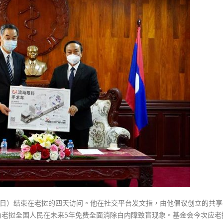
式
英
選人涉選舉舞弊 文: 朱家健
2023-12-18
30
赴
老
向均羚：打破美西方政治破壞 積
香港公院探访明起无须预约一
挝
1210區議會選舉
图睇清最新安排
2023-12-02
商
2023-01-31
谈
選舉日踴躍投票
消
2023-11-30
除
白
内
障
工
作
捐
20
吨
防
6日）结束在老挝的四天访问。他在社交平台发文指，由他倡议创立的共享
疫
忘录，为老挝全国人民在未来5年免费全面消除白内障致盲现象。基金会今次应
物