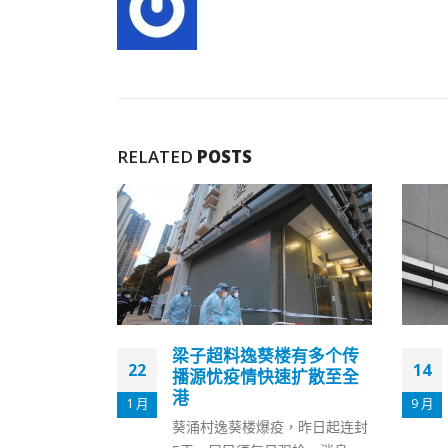
RELATED
POSTS
楼有多个传
邓炳强︰不排除冻结支联
14
04
速扩散至全
会资产
9 月
9 月
保安局日前去信支联会，指计划
，昨日起连封
将支联会由公司登记册中剔除，