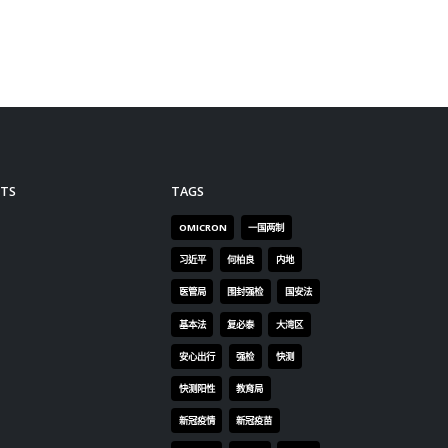
医。
民多关
read more
活状
，避免
TS
TAGS
OMICRON
一国两制
习近平
何柏良
内地
医管局
围封强检
国安法
基本法
复必泰
大湾区