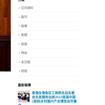
公司資料
副刊
娛樂
新聞
旅遊
時尚
未分類
財經
最新報導
远名誉
選舉日踴躍投票 文: 朱家健
香
届中国
会长
2023-11-30
览会开幕
(深