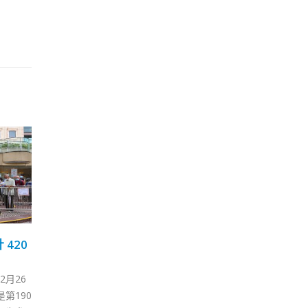
了解
2岁男童确诊需入ICU插喉
支
15
25
药
刘宇隆吁家长带子女打针
数
勿再犹豫
8 月
9 月
日（3
揽炒
再有幼童确诊新冠病毒需要入住
根据临
日）