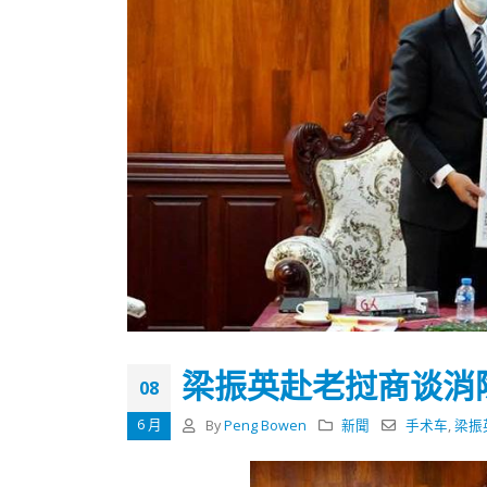
梁振英赴老挝商谈消
08
6 月
By
Peng Bowen
新聞
手术车
,
梁振
香港全港各区工商联永远名誉
選舉日
会长吴锡有出席2023首届中国
2023-11-
(深圳)乡村振兴产业博览会开幕