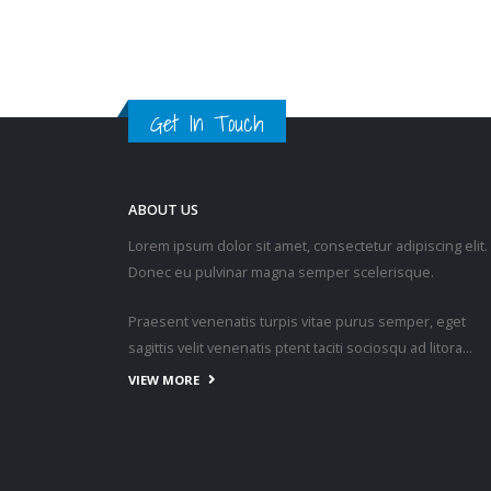
Get In Touch
ABOUT US
Lorem ipsum dolor sit amet, consectetur adipiscing elit.
Donec eu pulvinar magna semper scelerisque.
Praesent venenatis turpis vitae purus semper, eget
sagittis velit venenatis ptent taciti sociosqu ad litora…