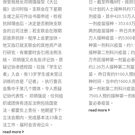
日。截至昨晚8时，政府已为参
床指引建议，60岁以上
与计划的人士接种共约774.16万
不论是否有病征，都要尽
剂疫苗，其中420.53万人完成第
并服用抗病毒药物，医管
一剂疫苗接种，353.63万人完成
每日主动联络过千名高风
两剂疫苗接种。 昨日共有约5.6
者，为他们作初步诊治并
万人接种疫苗，约5300名市民接
们就医，更会为有需要长
种第一剂科兴疫苗，约1.1万人
到户，但长者普遍不了解
接种第二剂科兴疫苗；约有1.71
不想服食西药，只有约4
万市民接种第一剂复必泰疫苗，
会正确服药。 高拔升续
约2.26万人接种第二剂复必泰疫
局已启动第三阶段病床调
苗。 昨日有约9100人预约了接
划，腾空更多病床接收新
种时间，当中约1600人预约接种
者，现时无论新冠患者及
第一剂和第二剂科兴疫苗，约
人，入院人数都有增加，
7500人预约接种第一剂和第二剂
医疗服务影响很大，他再
复必泰疫苗。
市民要尽快完成接种三剂
减少一旦染疫后出现重症
read more
险。 另外，医管局内科
会主席陈伟文亦指，长者
后，普遍较迟才就医，未