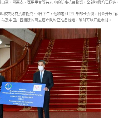
口罩、隔离衣、医用手套等共20吨的防疫抗疫物资，全部物资均已送达
资〉
中
总理移交防疫抗疫物资。4日下午，他和老挝卫生部部长会谈，讨论开展白
，与及中国广西组建的两支医疗队均已准备就绪，随时可以开赴老挝。