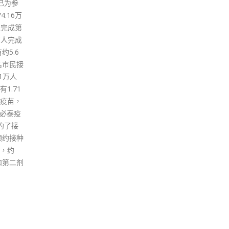
深切治疗部。政府专家顾问、港
新冠患者
表决
大医学院儿童及青少年科学系讲
快求诊
支联
座教授刘宇隆今日（15日）在一
局过往
商讨
个电台节目表示，一名2岁男童
险长
支联
上周五（12日）发病，出现嘶哮
提醒他
根据
症，送院后要入住深切治疗部插
者送药
通过
喉。他呼吁家长不要再犹豫，尽
病情或
反对
快带子女接种疫苗。 刘宇隆指，
成长者
将解
该名病童未接种疫苗，检测病毒
指，医管
支联
量高，出现呼吸困难症状。他解
动计
过，
释说，幼童气管较窄，呼吸困难
冠患
段，
容易氧气不足导致昏迷，医院已
一般病
早前
尝试扩张男童支气管，但氧气量
对前线
主席
仍然不足，因此需要插喉。他提
次呼吁
控煽
及，男童的家人亦有确诊，包括
疫苗，
read
他未打针的姐姐，情况暂时稳
的风
定。 刘宇隆表示，近日医院接收
统筹委员
不少儿童确诊个案，提醒家长如
确诊
果发现幼童呼吸混浊，要尽快求
必会自