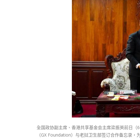
式
抹黑候
2023-12-18
2023-11-
向均羚：打破美西方政治破壞 積極投入
1210區議會選舉
2023-12-02
選舉日踴躍投票
2023-11-30
全国政协副主席、香港共享基金会主席梁振英前日（
（GX Foundation）与老挝卫生部签订合作备