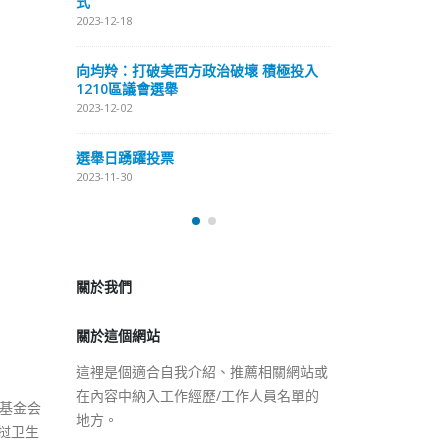
式
抹黑候選人涉選舉舞弊 文: 朱家健
2023-12-18
2023-11-30
極投入
向均羚：打破
香港公院探访明起无须预约一
1210區議會
图睇清最新安排
2023-12-02
2023-01-31
選舉日踴躍投
2023-11-30
關於我們
關於這個網站
這裡是個適合自我介紹、推薦相關網站或
在內容中納入工作經歷/工作人員名單的
地方。
基金会
老挝卫生