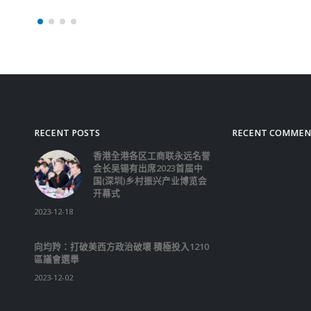
行做快速测试，他呼吁市
心家中长者，留意长者生
况，一旦确诊要及早就医
错失治疗时机。
read more
RECENT POSTS
RECENT COMMEN
香港全港各区工商联永远名誉
会长吴锡有出席2023首届中
国(深圳)乡村振兴产业博览会
开幕式
2023-12-18