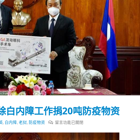
除白内障工作捐20吨防疫物资
在
英
,
白内障
,
老挝
,
防疫物资
留言功能已關閉
踴躍投票 文: 朱家健
香港全港各区工商联永
会长吴锡有出席2023首
〈梁
30
(深圳)乡村振兴产业博
振