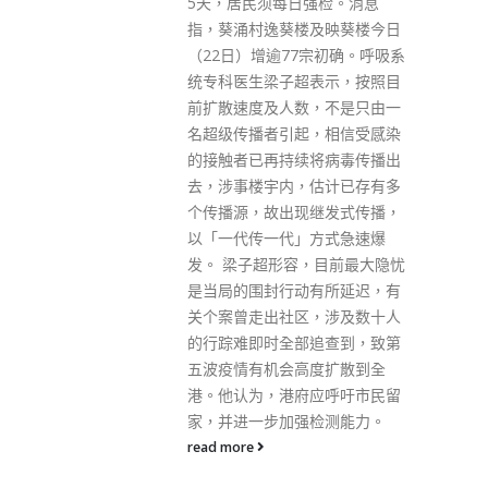
强检。消息
保安局局长邓炳强接受《大公
及映葵楼今日
报》访问时指，支联会在下星期
宗初确。呼吸系
五或之前可作出书面申述，检视
表示，按照目
抗辩理由后，决定是否剔除支联
，不是只由一
会的公司注册；若支联会在限期
，相信受感染
前放弃抗辩，程序上会更加快。
将病毒传播出
他又指已就支联会的其他资产进
估计已存有多
行研究，有需要时会引用法例冻
继发式传播，
结。 邓炳强又点名批评记协，质
方式急速爆
疑记协渗透校园，拉拢「学生记
，目前最大隐忧
者」入会，有13岁学生或未受过
有所延迟，有
训练的亦是「记者」，执行委员
，涉及数十人
会集中于某几个媒体，令人质疑
追查到，致第
记协代表性。 邓炳强说，任何组
度扩散到全
织或团体有违反法例包括国安
应呼吁市民留
法，都要负上责任，他期望下个
检测能力。
立法会期内，完成基本法23条立
法工作，届时会咨询公众。
read more