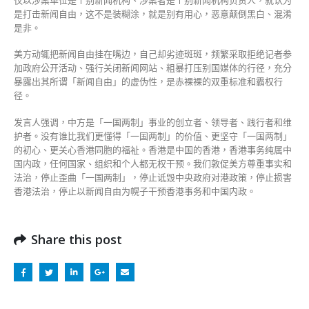
是打击新闻自由，这不是装糊涂，就是别有用心，恶意颠倒黑白、混淆
是非。
美方动辄把新闻自由挂在嘴边，自己却劣迹斑斑，频繁采取拒绝记者参
加政府公开活动、强行关闭新闻网站、粗暴打压别国媒体的行径，充分
暴露出其所谓「新闻自由」的虚伪性，是赤裸裸的双重标准和霸权行
径。
发言人强调，中方是「一国两制」事业的创立者、领导者、践行者和维
护者。没有谁比我们更懂得「一国两制」的价值、更坚守「一国两制」
的初心、更关心香港同胞的福祉。香港是中国的香港，香港事务纯属中
国内政，任何国家、组织和个人都无权干预。我们敦促美方尊重事实和
法治，停止歪曲「一国两制」，停止诋毁中央政府对港政策，停止损害
香港法治，停止以新闻自由为幌子干预香港事务和中国内政。
Share this post