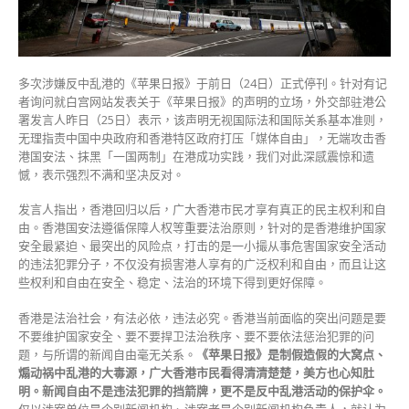
闻
自
由
插
多次涉嫌反中乱港的《苹果日报》于前日（24日）正式停刊。针对有记
手
者询问就白宫网站发表关于《苹果日报》的声明的立场，外交部驻港公
港
署发言人昨日（25日）表示，该声明无视国际法和国际关系基本准则，
事〉
无理指责中国中央政府和香港特区政府打压「媒体自由」，无端攻击香
中
港国安法、抹黑「一国两制」在港成功实践，我们对此深感震惊和遗
憾，表示强烈不满和坚决反对。
发言人指出，香港回归以后，广大香港市民才享有真正的民主权利和自
由。香港国安法遵循保障人权等重要法治原则，针对的是香港维护国家
安全最紧迫、最突出的风险点，打击的是一小撮从事危害国家安全活动
的违法犯罪分子，不仅没有损害港人享有的广泛权利和自由，而且让这
些权利和自由在安全、稳定、法治的环境下得到更好保障。
香港是法治社会，有法必依，违法必究。香港当前面临的突出问题是要
不要维护国家安全、要不要捍卫法治秩序、要不要依法惩治犯罪的问
题，与所谓的新闻自由毫无关系。
《苹果日报》是制假造假的大窝点、
煽动祸中乱港的大毒源，广大香港市民看得清清楚楚，美方也心知肚
明。新闻自由不是违法犯罪的挡箭牌，更不是反中乱港活动的保护伞。
仅以涉案单位是个别新闻机构、涉案者是个别新闻机构负责人，就认为