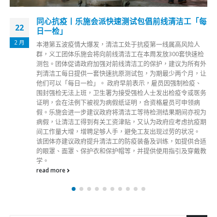
同心抗疫丨乐施会派快速测试包倡前线清洁工「每
22
日一检」
2 月
本港第五波疫情大爆发，清洁工处于抗疫第一线属高风险人
群，义工团体乐施会将向前线清洁工在本周发放300套快速检
测包。团体促请政府加强对前线清洁工的保护，建议为所有外
判清洁工每日提供一套快速抗原测试包，为期最少两个月，让
他们可以「每日一检」。 政府早前表示，雇员因强制检疫、
围封强检无法上班，卫生署为接受强检人士发出检疫令或医务
证明，会在法例下被视为病假纸证明，合资格雇员可申领病
假。乐施会进一步建议政府将清洁工等待检测结果期间亦视为
病假，让清洁工得到有关工资津贴，又认为政府应考虑抗疫期
间工作量大增，增聘足够人手，避免工友出现过劳的状况。
该团体亦建议政府提升清洁工的防疫装备及训练，如提供合适
的眼罩、面罩、保护衣和保护帽等，并提供使用指引及穿戴教
学。
read more