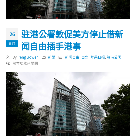
驻港公署敦促美方停止借新
26
闻自由插手港事
6 月
By
Peng Bowen
新聞
新闻自由
,
白宫
,
苹果日报
,
驻港公署
在
留言功能已關閉
〈驻
港
公
署
敦
促
美
方
停
止
借
新