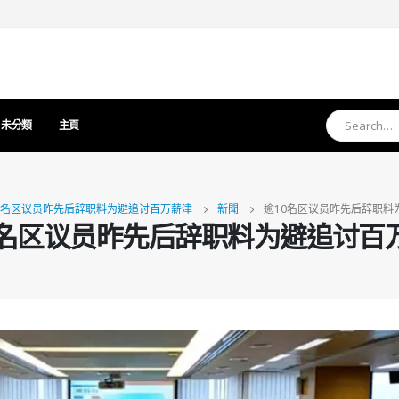
未分類
主頁
0名区议员昨先后辞职料为避追讨百万薪津
新聞
逾10名区议员昨先后辞职料
0名区议员昨先后辞职料为避追讨百