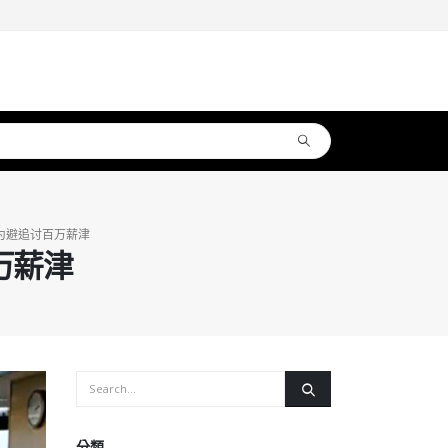
为避追讨百万薪津
万薪津
分類