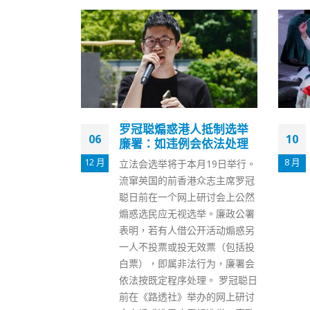
人抵制选举
港澳办：热烈祝贺香港健
10
07
会依法处理
儿东奥创佳绩全国人民倍
感骄傲
8 月
4 月
月19日举行。
国务院港澳办发言人昨日（9
众志主席罗冠
日）发表谈话表示，在刚刚落幕
研讨会上公然
的东京奥运会上，中国香港代表
举。廉政公署
团的体育健儿奋勇拼搏，取得1
开活动煽惑另
金、2银、3铜的优异成绩，创造
效票（包括投
了多个历史上的第一，我们对此
行为，廉署会
表示热烈祝贺。 发言人表示，香
理。 罗冠聪日
港体育健儿在赛场上的卓越表
办的网上研讨