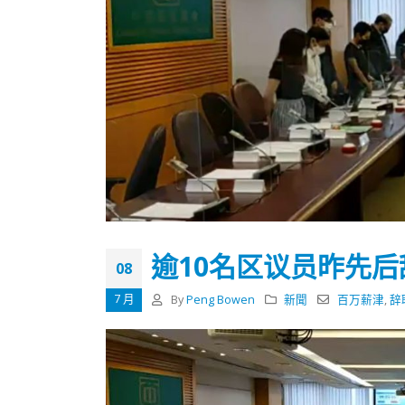
逾10名区议员昨先
08
7 月
By
Peng Bowen
新聞
百万薪津
,
辞
香港全港各区工商联永远名誉
選舉日
会长吴锡有出席2023首届中国
2023-11-
(深圳)乡村振兴产业博览会开幕