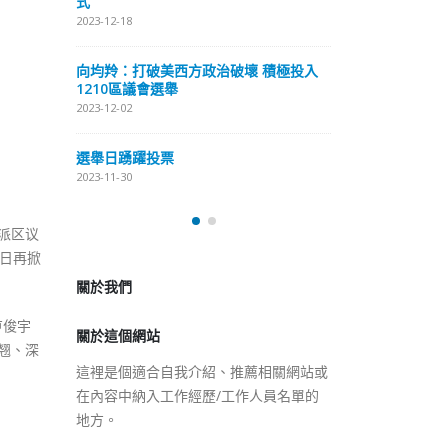
式
抹黑候選人涉選舉舞弊 文: 朱家健
2023-12-18
2023-11-30
極投入
向均羚：打破
香港公院探访明起无须预约一
1210區議會
图睇清最新安排
2023-12-02
2023-01-31
選舉日踴躍投
2023-11-30
關於我們
派区议
日再掀
關於這個網站
這裡是個適合自我介紹、推薦相關網站或
卢俊宇
在內容中納入工作經歷/工作人員名單的
钧翘、深
地方。