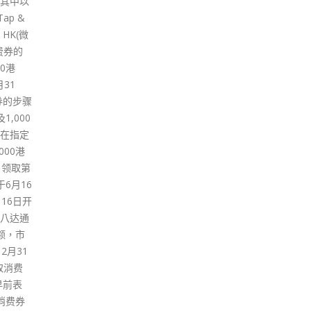
接种要求。 至于中学方面，蔡若
亲、
屯门内
莲指，现时已有逾300间中学恢
要接
徊在
复全校全日面授，相信不难满足
要因
应改变用
11月起九成人须接种三针的要
件，
用途，
求。她强调正与学界和专家商
read
进工业
讨，希望循序渐进朝着复常目标
要求，
努力，平衡防疫和学生学习需
等，这
要。 教联会邓飞认为，小学生的
难以应
接种情况难以与中学看齐，亦不
及洪水桥
可能永远半日上课。民建联梁熙
与检测
则表示，家长仍对年幼子女打针
行业散
有忧虑，建议降低接种要求，或
地。有
让未打针学生改以定期核酸检测
宣传香
代替。
他强
read more
港必须
金曾经
科学研
rch
 RAE）加