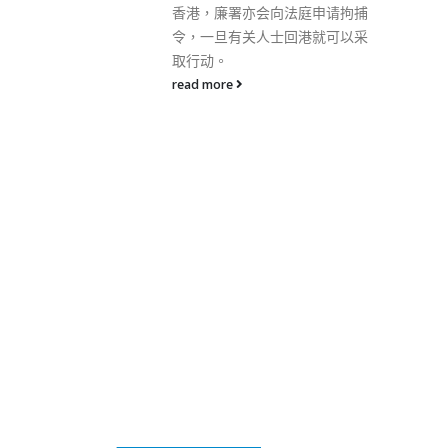
重大突破，必将进一步促进香港
法庭申请拘捕
体育事业的发展。 发言人强调，
回港就可以采
中央政府一直关心和支持香港特
别行政区体育事业发展，内地和
香港在多个项目的运动员培养、
训练和竞技水平提高等方面不断
加深交流合作。东京奥运会女子
乒乓球团体比赛颁奖礼上五星红
旗与紫荆花旗在激昂的义勇军进
行曲中同时冉冉升起，是香港与
祖国同心同行、共享荣光的历史
必然的又一生动写照。发言人表
示，期待并相信未来会有更多这
样的高光时刻。
read more