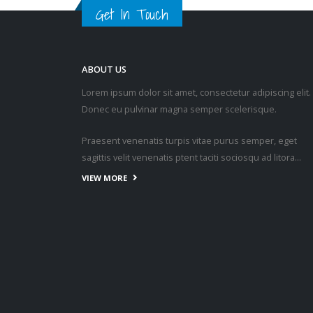
Get In Touch
ABOUT US
Lorem ipsum dolor sit amet, consectetur adipiscing elit.
Donec eu pulvinar magna semper scelerisque.
Praesent venenatis turpis vitae purus semper, eget
sagittis velit venenatis ptent taciti sociosqu ad litora…
VIEW MORE