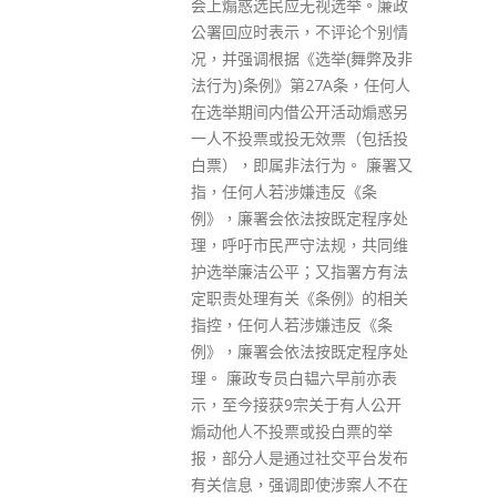
现，生动诠释了「更快、更高、
视选举。廉政
更强、更团结」的奥林匹克精
不评论个别情
神，展现了香港年轻一代追寻梦
选举(舞弊及非
想、积极向上的飒爽英姿，书写
7A条，任何人
了「青春由磨砺而出彩，人生因
开活动煽惑另
奋斗而升华」的灿烂篇章，让香
效票（包括投
港社会倍感振奋，让全国人民倍
行为。 廉署又
感骄傲，也为香港由乱转治重回
违反《条
正轨、齐心协力再创辉煌增添了
按既定程序处
强大正能量。 发言人指出，香港
法规，共同维
体育健儿取得的佳绩再次彰显了
又指署方有法
香港特区政府和社会各界长期重
条例》的相关
视发展体育事业的成效。香港在
嫌违反《条
2008年成功协办北京奥运会马术
按既定程序处
比赛项目，2009年成功主办第五
韫六早前亦表
届东亚运动会，香港运动员在奥
关于有人公开
运会、世锦赛、亚锦赛等国际赛
投白票的举
场多个项目中夺得奖牌。此次香
社交平台发布
港体育健儿在东京奥运会上实现
使涉案人不在