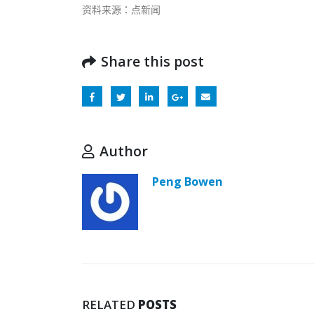
资料来源：点新闻
Share this post
Author
Peng Bowen
RELATED
POSTS