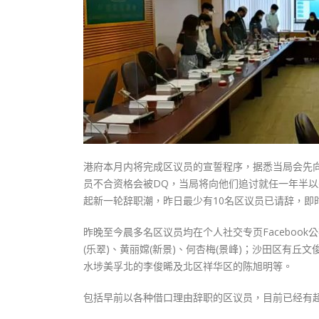
式
抹黑候
2023-12-18
2023-11-
向均羚：打破美西方政治破壞 積極投入
1210區議會選舉
2023-12-02
選舉日踴躍投票
2023-11-30
港府本月内将完成区议员的宣誓程序，据悉当局会先向
员不合资格会被DQ，当局将向他们追讨就任一年半
起新一轮辞职潮，昨日最少有10名区议员已请辞，即
昨晚至今晨多名区议员均在个人社交专页Facebook
(乐翠)、黄丽嫦(新景)、何杏梅(景峰)；沙田区有丘文
水埗美孚北的李俊晞及北区祥华区的陈旭明等。
包括早前以各种借口理由辞职的区议员，目前已经有超