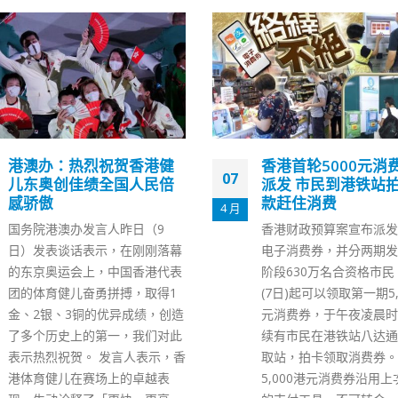
推动创新工业发展 
02
倡政府调整屯门洪水
展区规划
10 月
前海上月宣布8倍扩大面
上附近南山区作为创科重
海接驳洪水桥铁路未来的
新界西北连接内地的交通
香港首轮5000元消费券今
会大为便捷。民建联立法
派发 市民到港铁站拍卡领
周浩鼎表示，政府对洪水
款赶住消费
展区的规划，预留22公
香港财政预算案宣布派发1万元
科技及工业用地，明显不
电子消费券，并分两期发放，首
宜，追不上发展，应有所
阶段630万名合资格市民，今日
调整。 周浩鼎说，由企
(7日)起可以领取第一期5,000港
工业带来的就业职位，当
元消费券，于午夜凌晨时分，陆
为24000个。今天看来
续有市民在港铁站八达通补贴领
南山的发展，这方面就业
取站，拍卡领取消费券。 第一期
倍数增加，令屯门洪水桥
5,000港元消费券沿用上次登记
幅受惠。 周浩鼎指，除