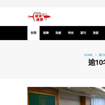
新聞
娛樂
財經
時尚
副刊
旅遊
HOME
逾1
逾1