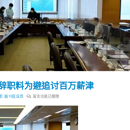
后辞职料为避追讨百万薪津
在
职
,
逾10区议员
留言功能已關閉
〈逾
10
踴躍投票 文: 朱家健
香港全港各区工商联永
名
会长吴锡有出席2023首
30
区
(深圳)乡村振兴产业博