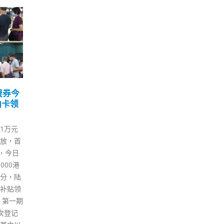
周浩鼎
桥发
积，加
镇，前
实现，
配套将
蔡若莲：小学暂时不会恢
港
会议员
07
11
复全日面授安排
亲
桥新发
10 月
12 月
立法会教育事务委员会今日（7
香港
顷作企业
日）开会，多名议员关注小学恢
人申
合时
复全日面授的时间表。教育局局
跃。
增加及
长蔡若莲表示，小学学生年纪较
示，
业科技及
小、自理能力较低，校方在行政
需要
年估计
上亦难以安排个别班级全日面
施有
就前海及
授，因此暂时不会贸然放寛。但
有条
职位以
她指，正研究分开6岁以下及6岁
免检
居民大
至12岁两个年龄组别，设立不同
向于
了洪水桥