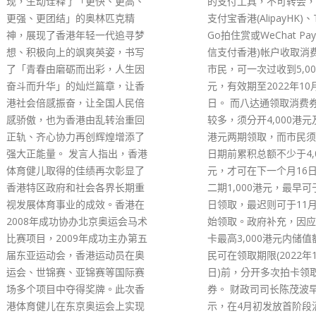
的支付工具，不可转会，其中以
新发展区的预留用地外，
支付宝香港(AlipayHK)、Tap &
河码头由于使用率一直徘
Go拍住赏或WeChat Pay HK(微
20%左右，未有善用。
信支付香港)帐户收取消费券的
途，作为企业科技及工业
市民，可一次过收到5,000港
配合创新工业的发展。先
元，有效期至2022年10月31
用地创新工业配套有特殊
日。 而八达通领取消费券的步骤
例如高度防震，无尘车间
较多，须分开4,000港元及1,000
些都是以往旧式工业用地
港元两期领取，而市民须在指定
对。 周浩鼎建议，屯门
日期前累积总额不少于4,000港
新发展区应预留部分用地
元，才可在下一个月16日领取第
认证产业。目前检测认证
二期1,000港元，最早可于6月16
落不同区域，没有集中基
日领取，最迟则可于11月16日开
集中基地，更能有效对外
始领取。政府补充，因应八达通
港检测认证产业的发展。
卡最高3,000港元内储值额，市
调，科研成果商品化是香
民可在领取期限(2022年12月31
推进的工作，团结香港基
日)前，分开多次拍卡领取消费
过去倡议在政府对大学的
券。 财政司司长陈茂波早前表
究拨款的评审工作（Resea
示，在4月初发放首阶段消费券
Assessment Exercise