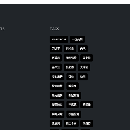
TS
TAGS
OMICRON
一国两制
习近平
何柏良
内地
医管局
围封强检
国安法
基本法
复必泰
大湾区
安心出行
强检
快测
快测阳性
教育局