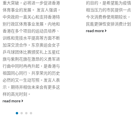
的目的，是希望能为疫情下承受
入科研成果对社会造成的
相当压力的市民提供一点支援。
作为大学拨款的评分因素
今次消费券使用期较长，希望市
励科研成果商品化。建议于
民能更弹性安排消费计划。
年已首次落实，并在评分
read more
对社会影响的因素（Impa
但大学教育资助委员会下
评分系统是2026年，须
察评分系统。目前对社会
因素只占总评分15%，
作更灵活处理调整。 此
以来工业贸易处归属商务
发展局的管理。然而在今
四五」规划下，香港被国
打造成为国际创科中心的
而香港拓展工业4.0亦聚
科技应用及发展，为更有
整个工业发展，建议把工
署拨归创科局管理，更进
助拓展相关工业措施及政