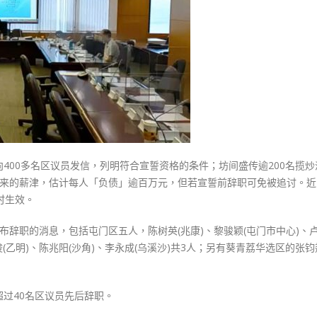
式
议
選人涉選舉舞弊 文: 朱家健
2023-12-18
员
30
昨
向均羚：打破美西方政治破壞 積
先
香港公院探访明起无须预约一
1210區議會選舉
后
图睇清最新安排
2023-12-02
辞
2023-01-31
职
選舉日踴躍投票
料
2023-11-30
为
避
400多名区议员发信，列明符合宣誓资格的条件；坊间盛传逾200名揽炒
追
以来的薪津，估计每人「负债」逾百万元，但若宣誓前辞职可免被追讨。近
讨
时生效。
百
万
公布辞职的消息，包括屯门区五人，陈树英(兆康)、黎骏颖(屯门市中心)、
薪
俊(乙明)、陈兆阳(沙角)、李永成(乌溪沙)共3人；另有葵青荔华选区的张
津〉
中
过40名区议员先后辞职。