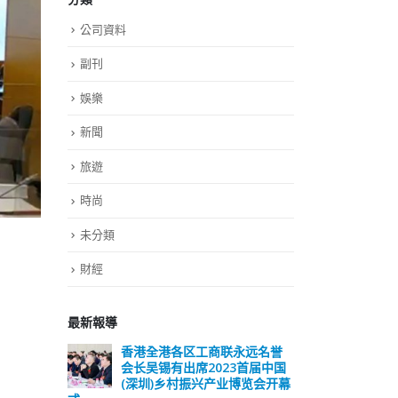
公司資料
副刊
娛樂
新聞
旅遊
時尚
未分類
財經
最新報導
远名誉
選舉日踴躍投票 文: 朱家健
香
届中国
会长
2023-11-30
览会开幕
(深