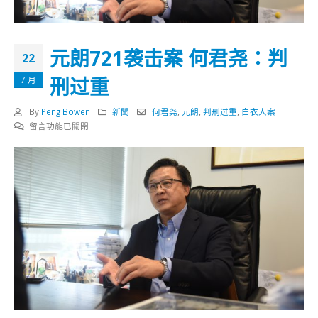
元朗721袭击案 何君尧：判
22
刑过重
7 月
By
Peng Bowen
新聞
何君尧
,
元朗
,
判刑过重
,
白衣人案
在
留言功能已關閉
〈元
朗
721
袭
击
案
何
君
尧：
判
刑
过
重〉