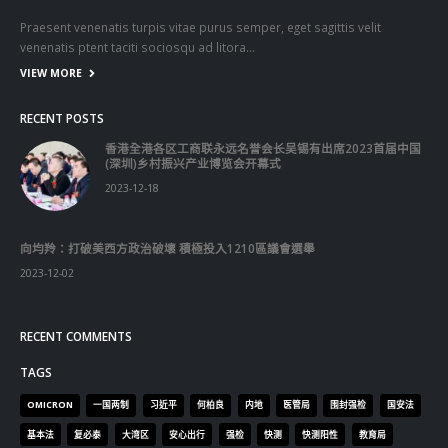
Praesent venenatis turpis vitae purus semper, eget sagittis velit
venenatis ptent taciti sociosqu ad litora…
VIEW MORE
RECENT POSTS
香港全港各区工商联永远名誉会长吴锡有出席2023首届中国
(深圳)乡村振兴产业博览会开幕式
2023-12-18
向均羚：打破美西方政治破壞 積極投入1210區議會選舉
2023-12-02
RECENT COMMENTS
TAGS
OMICRON
一国两制
习近平
何柏良
内地
医管局
围封强检
国安法
基本法
复必泰
大湾区
安心出行
强检
快测
快测阳性
教育局