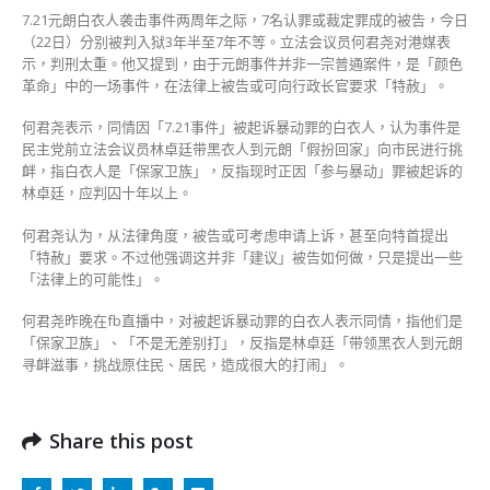
中
7.21元朗白衣人袭击事件两周年之际，7名认罪或裁定罪成的被告，今日
（22日）分别被判入狱3年半至7年不等。立法会议员何君尧对港媒表
示，判刑太重。他又提到，由于元朗事件并非一宗普通案件，是「颜色
革命」中的一场事件，在法律上被告或可向行政长官要求「特赦」。
何君尧表示，同情因「7.21事件」被起诉暴动罪的白衣人，认为事件是
民主党前立法会议员林卓廷带黑衣人到元朗「假扮回家」向市民进行挑
衅，指白衣人是「保家卫族」，反指现时正因「参与暴动」罪被起诉的
林卓廷，应判囚十年以上。
何君尧认为，从法律角度，被告或可考虑申请上诉，甚至向特首提出
「特赦」要求。不过他强调这并非「建议」被告如何做，只是提出一些
「法律上的可能性」。
何君尧昨晚在fb直播中，对被起诉暴动罪的白衣人表示同情，指他们是
「保家卫族」、「不是无差别打」，反指是林卓廷「带领黑衣人到元朗
寻衅滋事，挑战原住民、居民，造成很大的打闹」。
Share this post