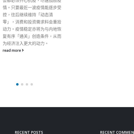
下，定必战胜「第五波疫
走出阴霾。
read more
RECENT POSTS
RECENT COMMEN
香港全港各区工商联永远名誉
会长吴锡有出席2023首届中
国(深圳)乡村振兴产业博览会