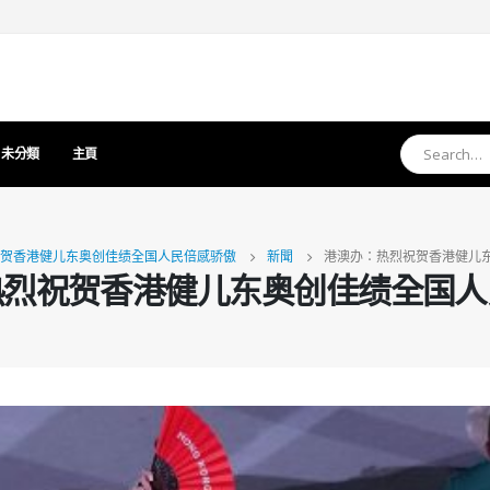
未分類
主頁
贺香港健儿东奥创佳绩全国人民倍感骄傲
新聞
港澳办：热烈祝贺香港健儿
热烈祝贺香港健儿东奥创佳绩全国人