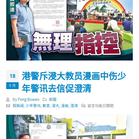
港警斥浸大教员漫画中伤少
18
年警讯去信促澄清
9 月
By
Peng Bowen
新聞
在
假新闻
,
少年警讯
,
歉意
,
浸大
,
漫画
,
澄清
留言功能已關閉
〈港
警
斥
浸
大