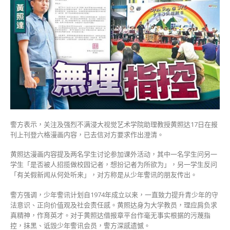
教
员
漫
画
中
伤
少
年
警
讯
去
信
警方表示，关注及强烈不满浸大视觉艺术学院助理教授黄照达17日在报
促
刊上刊登六格漫画内容，已去信对方要求作出澄清。
澄
清〉
黄照达漫画内容提及两名学生讨论参加课外活动，其中一名学生问另一
中
学生「是否被人招揽做校园记者，想扮记者为所欲为」，另一学生反问
「有关假新闻从何处听来」，对方称是从少年警讯的朋友传出。
警方强调，少年警讯计划自1974年成立以来，一直致力提升青少年的守
法意识、正向价值观及社会责任感。黄照达身为大学教员，理应肩负求
真精神，作育英才。对于黄照达借报章平台作毫无事实根据的污蔑指
控，抹黑、诋毁少年警讯会员，警方深感遗憾。