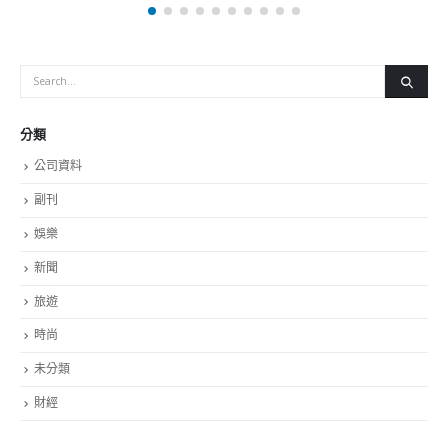
副刊
娛樂
新聞
旅遊
時尚
未分類
財經
最新報導
国
選舉日踴躍投票 文: 朱家健
2023-11-30
抹黑候選人涉選舉舞弊 文: 朱家健
2023-11-30
香港公院探访明起无须预约一图睇清最新安排