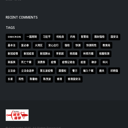
新冠疫情
新冠疫苗
新冠肺炎
李家超
杨润雄
林郑月娥
核酸检测
梁振英
死亡个案
消费券
疫情
疫情记者会
疫苗
确诊
科兴
立法会
立法会选举
第五波疫情
聂德权
警方
输入个案
通关
邓炳强
长者
阳性
陈肇始
陈茂波
香港
香港国安法
© Copyright 2019. All Rights Reserved.