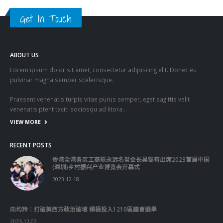
Praesent venenatis turpis vitae purus semper, eget sagittis velit
venenatis ptent taciti sociosqu ad litora…
VIEW MORE
RECENT POSTS
香港全港各区工商联永远名誉会长吴锡有出席2023首届中国
(深圳)乡村振兴产业博览会开幕式
2023-12-18
向均羚：打破美西方政治破壞 積極投入1210區議會選舉
2023-12-02
RECENT COMMENTS
TAGS
OMICRON
一国两制
习近平
何柏良
内地
医管局
围封强检
国安法
基本法
复必泰
大湾区
安心出行
强检
快测
快测阳性
教育局