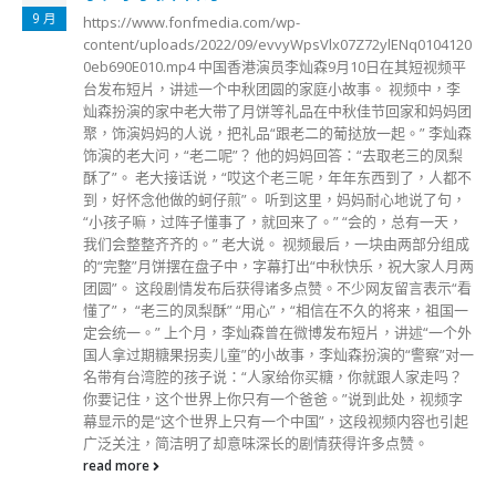
3 月
运输及房屋局局长陈帆今日（7日）在一个电台节目中表示，
最近内地供港蔬菜非常充裕，冰鲜食品供应是平时的两倍，根
据供应商及超市反映，现时冷藏肉类有3个月存量、每星期平
均有400万只鸡蛋供应市面，罐头及即食面亦有足够存量，只
是因为员工染病，未能及时上架补充。 此外，陈帆又指，自
上个月18日起，深圳已有3条水路运货线恒常开通抵港，现时
火车货运班次主要运输医疗物资，政府正与内地商讨再增加班
次。对于有立法会议员提出可以用无人机运货，陈帆相信未必
适用大规模运货。 陈帆重申，全民检测期间的公共运输服务
不会停顿，届时仍有好多市民仍要上班，亦有需要透过公共交
通为独居长者运物资。
read more
分類
公司資料