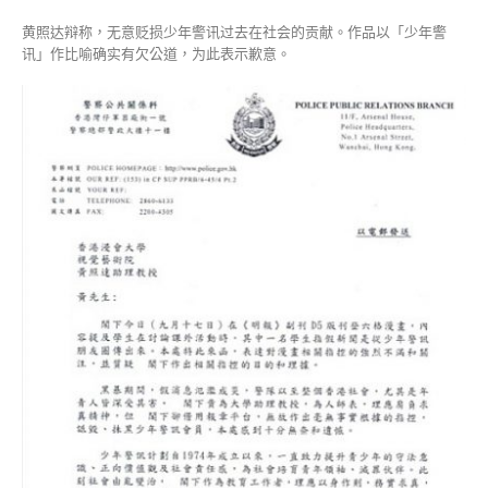
黄照达辩称，无意贬损少年警讯过去在社会的贡献。作品以「少年警
讯」作比喻确实有欠公道，为此表示歉意。