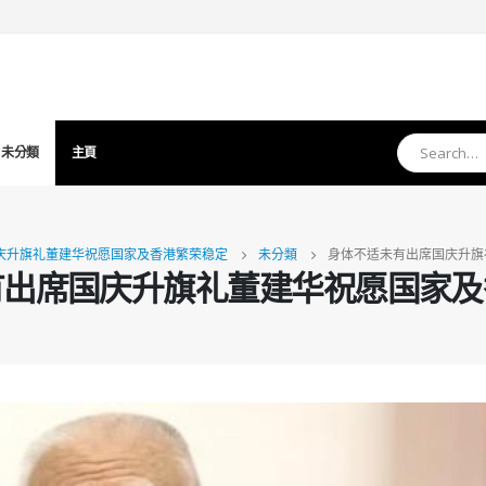
未分類
主頁
庆升旗礼董建华祝愿国家及香港繁荣稳定
未分類
身体不适未有出席国庆升旗
有出席国庆升旗礼董建华祝愿国家及