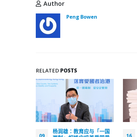
Author
Peng Bowen
RELATED
POSTS
应与「一国
人民锐评：「解散」闹剧
16
25