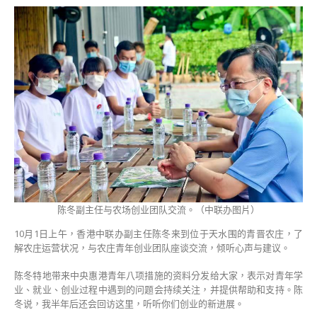
年
们
要
永
远
向
上
向
前
不
断
进
步」
——
陈冬副主任与农场创业团队交流。（中联办图片）
陈
冬
10月1日上午，香港中联办副主任陈冬来到位于天水围的青晋农庄，了
到
解农庄运营状况，与农庄青年创业团队座谈交流，倾听心声与建议。
青
晋
陈冬特地带来中央惠港青年八项措施的资料分发给大家，表示对青年学
农
业、就业、创业过程中遇到的问题会持续关注，并提供帮助和支持。陈
庄
冬说，我半年后还会回访这里，听听你们创业的新进展。
倾