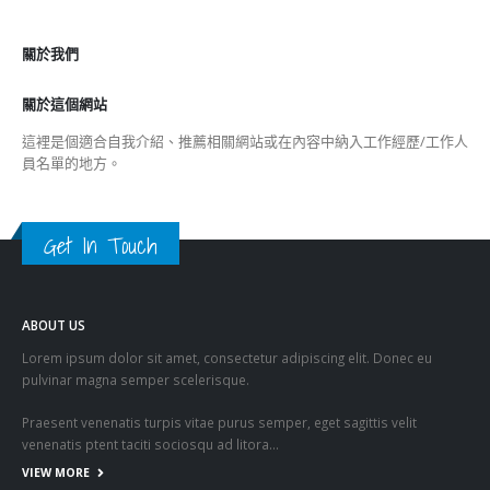
Get In Touch
ABOUT US
Lorem ipsum dolor sit amet, consectetur adipiscing elit. Donec eu
pulvinar magna semper scelerisque.
Praesent venenatis turpis vitae purus semper, eget sagittis velit
venenatis ptent taciti sociosqu ad litora…
VIEW MORE
RECENT POSTS
香港全港各区工商联永远名誉会长吴锡有出席2023首届中国
(深圳)乡村振兴产业博览会开幕式
2023-12-18