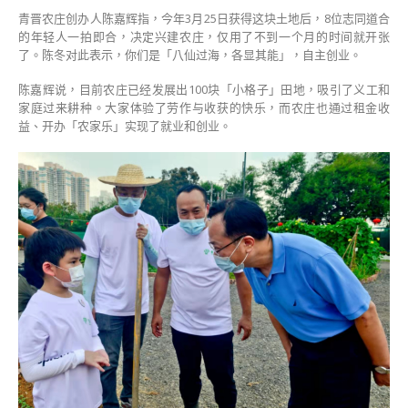
听
青晋农庄创办人陈嘉辉指，今年3月25日获得这块土地后，8位志同道合
创
的年轻人一拍即合，决定兴建农庄，仅用了不到一个月的时间就开张
业
了。陈冬对此表示，你们是「八仙过海，各显其能」，自主创业。
青
年
陈嘉辉说，目前农庄已经发展出100块「小格子」田地，吸引了义工和
心
家庭过来耕种。大家体验了劳作与收获的快乐，而农庄也通过租金收
声〉
益、开办「农家乐」实现了就业和创业。
中