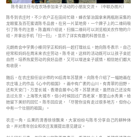
陈冬副主任与在农场参加亲子活动的小朋友交流。（中联办图片）
陈冬到农庄时，不少农户正在田间忙碌，蜂农邹治国拿来两瓶刚采集的
龙眼蜜及百花蜜请陈冬品尝。在另一片菜地旁，一个牌子上的二维码吸
引了陈冬的注意。陈嘉辉介绍说，扫描二维码可以浏览相关农作物的介
绍，并拿出手机「扫一扫」，显示了详实有趣的科普信息。
元朗商会中学黄小榛同学正和妈妈一起打理丝瓜，她向陈冬表示，自己
经常和妈妈在周末来农庄劳动。陈冬说，这样的活动既可以让孩子亲近
自然，培养热爱劳动的良好品德，又可以增进亲子感情，相信她们都大
有收获。
随后，在农庄担任设计师的90后青年苏慧贤，向陈冬介绍了一幅她画在
农庄墙上的作品《心中的祖国》。画中有广袤的山川，有青翠的田野，
还有天安门、万里长城、香港会展中心等。苏慧贤说，虽然自己还没有
去过北京、上海等大城市，但小时候回过广西老家，那里山水秀美，给
她留下美好的回忆。陈冬回应说，「尽管你没有走过很多地方，但你心
中有一个壮丽的祖国」。
农庄一角，瓜果的清香徐徐飘来，大家纷纷与陈冬分享自己的耕种体
会，并对青年创业和农庄发展提出意见建议。