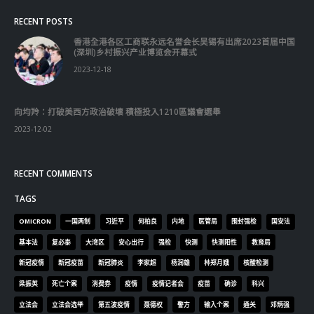
向均羚：打破美西方政治破壞 積極投入1210區議會選舉
2023-12-02
RECENT COMMENTS
TAGS
OMICRON
一国两制
习近平
何柏良
内地
医管局
围封强检
国安法
基本法
复必泰
大湾区
安心出行
强检
快测
快测阳性
教育局
新冠疫情
新冠疫苗
新冠肺炎
李家超
杨润雄
林郑月娥
核酸检测
梁振英
死亡个案
消费券
疫情
疫情记者会
疫苗
确诊
科兴
立法会
立法会选举
第五波疫情
聂德权
警方
输入个案
通关
邓炳强
长者
阳性
陈肇始
陈茂波
香港
香港国安法