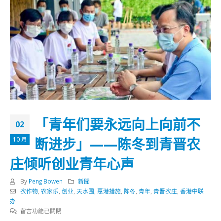
「青年们要永远向上向前不
02
断进步」——陈冬到青晋农
10 月
庄倾听创业青年心声
By
Peng Bowen
新聞
农作物
,
农家乐
,
创业
,
天水围
,
惠港措施
,
陈冬
,
青年
,
青晋农庄
,
香港中联
办
在
留言功能已關閉
〈「青