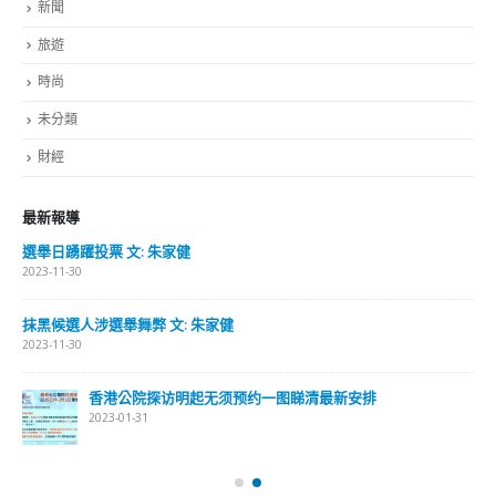
最新報導
香港全港各区工商联永远名誉会长吴锡有出席2023首届中国
(深圳)乡村振兴产业博览会开幕式
2023-12-18
向均羚：打破美西方政治破壞 積極投入1210區議會選舉
2023-12-02
選舉日踴躍投票
2023-11-30
關於我們
關於這個網站
這裡是個適合自我介紹、推薦相關網站或在內容中納入工作經歷/工作人
員名單的地方。