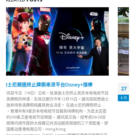
香港即日筹今起扩至12岁以上
27
社区疫苗接种中心「即日筹」安排，今日（27日）起扩展至12
8 月
岁或以上学生。港九多个疫苗接种中心，有家长带同儿女领取
即日筹，部分家长认为打针会较安心，亦希望尽快恢复全日面
授课堂。 目前60岁以上人士及12岁或以上学生均可领取「即
日筹」，并最多可连同2名陪同一同接种，取筹时可亲身携同
身份证，亦可委托家人或照顾者到中心代领，但需出示身份证
明文件副本登记。
read more