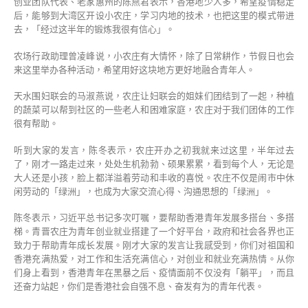
创业团队代表、老家惠州的陈燕君表示，香港地少人多，希望疫情稳定
后，能够到大湾区开设小农庄，学习内地的技术，也把这里的模式带进
去，「经过这半年的锻炼我很有信心」。
农场行政助理曾凌峰说，小农庄有大情怀，除了日常耕作，节假日也会
来这里举办各种活动，希望用好这块地方更好地融合青年人。
天水围妇联会的马淑燕说，农庄让妇联会的姐妹们团结到了一起，种植
的蔬菜可以帮到社区的一些老人和困难家庭，农庄对于我们团体的工作
很有帮助。
听到大家的发言，陈冬表示，农庄开办之初我就来过这里，半年过去
了，刚才一路走过来，处处生机勃勃、硕果累累，看到每个人，无论是
大人还是小孩，脸上都洋溢着劳动和丰收的喜悦。农庄不仅是闹市中休
闲劳动的「绿洲」，也成为大家交流心得、沟通思想的「绿洲」。
陈冬表示，习近平总书记多次叮嘱，要帮助香港青年发展多搭台、多搭
梯。青晋农庄为青年创业就业搭建了一个好平台，政府和社会各界也正
致力于帮助青年成长发展。刚才大家的发言让我感受到，你们对祖国和
香港充满热爱，对工作和生活充满信心，对创业和就业充满热情。从你
们身上看到，香港青年在黑暴之后、疫情面前不仅没有「躺平」，而且
还奋力站起，你们是香港社会自强不息、奋发有为的青年代表。