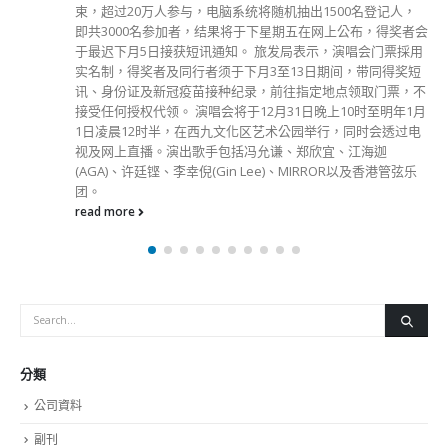
出席一个电台节目时称，暂时毋须收紧社交距离措施，亦有条
件缩短酒店检疫时间，同时可考虑让前往内地的港人先在香港
检疫。 许树昌称，社区人流随着社交距离措施逐步放宽而增
加，阳性个案近日维持每日四千宗以上，属预期之内。而现时
留医深切治疗部的新冠病人不算多，较三月稳定很多，虽然现
时确诊数字多了，但轻症多、重症少，医疗系统承受得到，毋
须收紧防疫措施。 他又表示，现时入境旅客基本上已完成接
种疫苗，出发前及到埗后的核酸检测都是阴性，加上要佩戴电
子手带，本港有条件缩短酒店检疫时间。至于日数减多少，要
先检视数据及做风险评估，再由政府决定。 许树昌又建议，
为了解决内地「健康驿站」名额紧张问题，可以考虑将本港的
方舱医院改为闭环管理的社区隔离设施，但认为短期内难以全
面通关。行政长官李家超回应指，当局正检视相关检疫设施用
途，亦正就通关问题与内地有关单位保持沟通。
read more