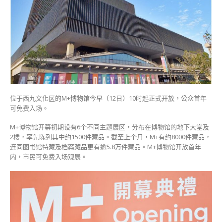
公
众
首
年
可
免
费
入
场〉
中
位于西九文化区的M+博物馆今早（12日）10时起正式开放，公众首年
可免费入场。
M+博物馆开幕初期设有6个不同主题展区，分布在博物馆的地下大堂及
2楼，率先陈列其中约1500件藏品。截至上个月，M+有约8000件藏品，
连同图书馆特藏及档案藏品更有逾5.8万件藏品。M+博物馆开放首年
内，市民可免费入场观展。