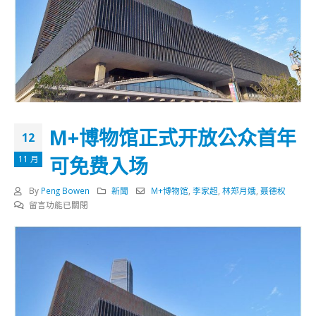
M+博物馆正式开放公众首年
12
可免费入场
11 月
By
Peng Bowen
新聞
M+博物馆
,
李家超
,
林郑月娥
,
聂德权
在
留言功能已關閉
〈M+博
物
馆
正
式
开
放