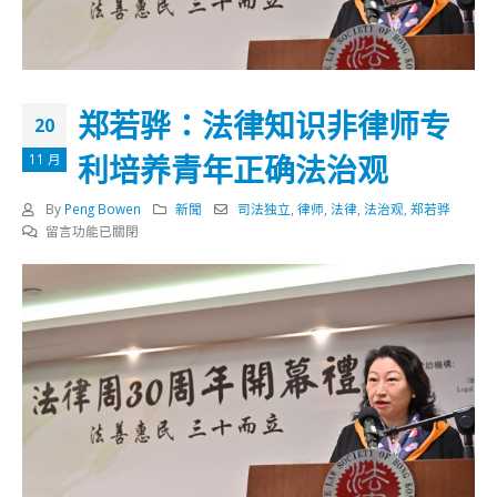
郑若骅：法律知识非律师专
20
利培养青年正确法治观
11 月
By
Peng Bowen
新聞
司法独立
,
律师
,
法律
,
法治观
,
郑若骅
在
留言功能已關閉
〈郑
若
骅：
法
律
知
识
非
律
师
专
利