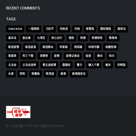
RECENT COMMENTS
TAGS
OMICRON
一国两制
习近平
何柏良
内地
医管局
围封强检
国安法
基本法
复必泰
大湾区
安心出行
强检
快测
快测阳性
教育局
新冠疫情
新冠疫苗
新冠肺炎
李家超
杨润雄
林郑月娥
核酸检测
梁振英
死亡个案
消费券
疫情
疫情记者会
疫苗
确诊
科兴
立法会
立法会选举
第五波疫情
聂德权
警方
输入个案
通关
邓炳强
长者
阳性
陈肇始
陈茂波
香港
香港国安法
© Copyright 2019. All Rights Reserved.