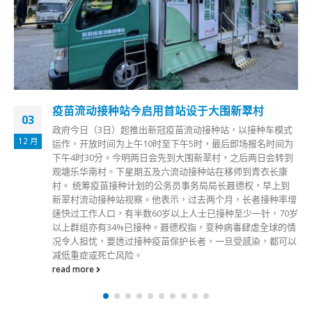
疫苗流动接种站今启用首站设于大围新翠村
03
政府今日（3日）起推出新冠疫苗流动接种站，以接种车模式
12 月
运作，开放时间为上午10时至下午5时，最后即场报名时间为
下午4时30分。今明两日会先到大围新翠村，之后两日会转到
观塘乐华南村。下星期五及六流动接种站在移师到青衣长康
村。 统筹疫苗接种计划的公务员事务局局长聂德权，早上到
新翠村流动接种站视察。他表示，过去两个月，长者接种率增
速快过工作人口，有半数60岁以上人士已接种至少一针，70岁
以上群组亦有34%已接种。聂德权指，变种病毒肆虐全球的情
况令人担忧，要透过接种疫苗保护长者，一旦受感染，都可以
减低重症或死亡风险。
read more