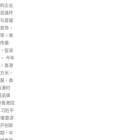
体。
联络。 聂德权呼吁中心负责人以
不仅
至地区的社福从业员，更积极安
进行
排医生到中心为长者或会员接种
向，
疫苗。他说：「Delta变异病毒
炒组
株正在全球广泛肆虐，本港须进
组织
一步透过提升疫苗接种率，建立
read
保护屏障。一旦再次爆发疫情，
年长人士面对重症和死亡情况的
风险极高，因此我们正尽全力推
广长者接种疫苗。纵使长者中心
的接种人数可能不太多，但我们
也会全力去做，因为长者是我们
最想保护的群组。我希望各位长
者，以至他们的家人，不要再持
观望态度，应立即接种新冠疫
苗。专家建议，所有曾接种流感
疫苗的长者均可安全地接种新冠
疫苗。」 此外，政府已为60岁