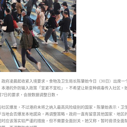
式
对
選人涉選舉舞弊 文: 朱家健
2023-12-18
Omicron
30
外
向均羚：打破美西方政治破壞 積
防
香港公院探访明起无须预约一
1210區議會選舉
输
图睇清最新安排
2023-12-02
入
2023-01-31
措
選舉日踴躍投票
施
2023-11-30
宜
紧
不
宜
案，政府凌晨起收紧入境要求。食物及卫生局长陈肇始今日（30日）出席一
松〉
影响，本港的外防输入政策「宜紧不宜松」，不希望让新变种病毒传入社区。
中
湾7日的要求，会按数据调整日数。
病毒的社区爆发，不过港府未将之纳入最高风险级别的国家。陈肇始表示，卫
乎当地会否爆发本地感染，再调整策略。政府一直有留意其他国家、地区
现时应该落实较严谨的措施，但不需要全面封关。她又称，暂时毋须全面