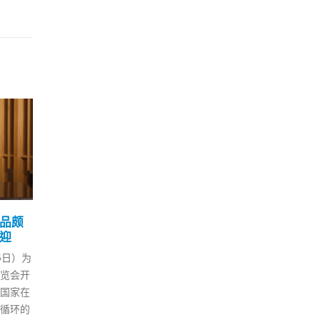
3间中心首次联合为「老友
蔡
31
16
记」上门打针
难
0胞胎，
资
8 月
8 月
公务员事务局局长聂德权今日
，这可
一直
（31日）到访将军澳基督教灵实
该女子
阵」
协会长者地区服务健明中心，视
有接受
由即
察约30名年龄介乎65至95岁的
疗。吉