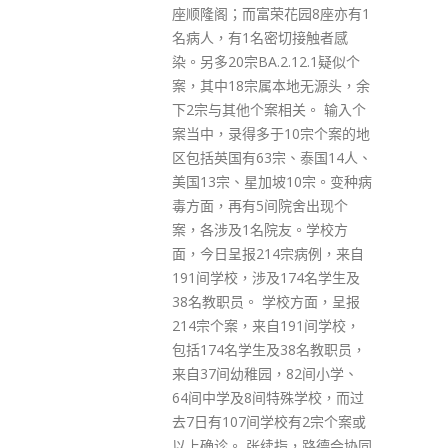
花园8座亦有1
组。此外，为尊重私隐，政府没
切接触者感
有为「安心出行」系统安装追踪
.12.1疑似个
功能及实名制。在发现社区播疫
本地无源头，余
事件时，政府花费大量时间寻找
相关。 输入个
紧密接触者，依靠信用卡、八达
10宗个案的地
通资料追寻食客，浪费了可第一
、泰国14人、
时间切断传播链的最好时机，费
10宗。变种病
时累事，反映现行防疫措施漏
院舍出现个
洞。 金铃指出，很多场所要求需
友。学校方
要完成疫苗接种，但却是靠人手
4宗病例，来自
检测疫苗证书，可能造成中间环
174名学生及
节的疏漏。建议或可效仿内地
校方面，呈报
「健康码」，以颜色分类已打针
191间学校，
和无打针的食客，方便食肆员工
38名教职员，
检查食客针卡。除此以外，有关
82间小学、
方面可在「安心出行」首页增设
特殊学校，而过
电子针卡二维码，以版面颜色区
校有2宗个案或
分：已打针者维持绿色，无打针
指，路德会协同