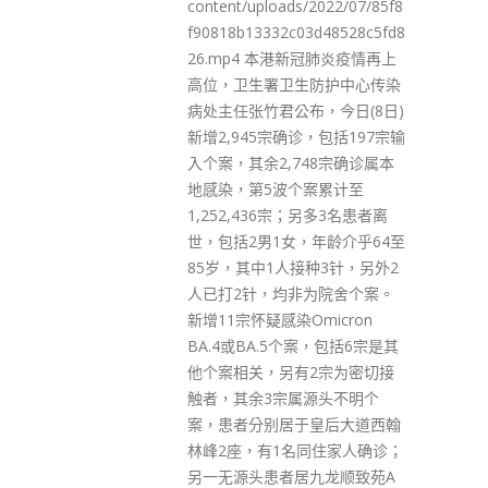
/2022/07/85f8
始有隐性传播链，甚至是无症状
3d48528c5fd8
的潜伏期传播者，部分群组更发
冠肺炎疫情再上
现三代、四代传播。港区湖北省
防护中心传染
政协委员、香港岛妇女联会主
，今日(8日)
席、选举委员会基层社团选委金
，包括197宗输
铃今日（8日）表示，疫情严峻
48宗确诊属本
恶化，政府因应最新疫情发展收
案累计至
紧现行的社交距离措施有必要且
另多3名患者离
迫切，全社会须支持。当务之急
年龄介乎64至
就是尽快找出密切接触者，切断
种3针，另外2
病毒传播链，尽快堵塞防疫措施
为院舍个案。
实施过程中存在的各种漏洞。 金
micron
铃说，确诊外佣的雇主曾参加公
案，包括6宗是其
海游，危险系数可想而知，收到
2宗为密切接
消息的游轮提前返航，船上3700
源头不明个
名乘客全部留下进行检测，虽暂
皇后大道西翰
时还没有阳性，但船上的乘客检
同住家人确诊；
测完不用等结果就可离开，如有
九龙顺致苑A
隐性传播者，或衍生出新的群