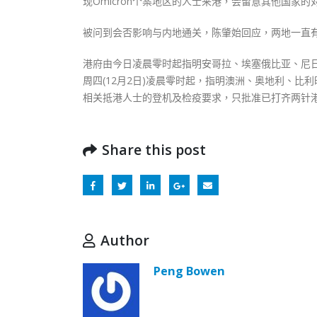
现Omicron个案地区的人士来港，会留意其他国家
被问到会否影响与内地通关，陈肇始回应，两地一直
港府由今日凌晨零时起指明安哥拉、埃塞俄比亚、尼日
周四(12月2日)凌晨零时起，指明澳洲、奥地利、
相关抵港人士的登机及检疫要求，只批准已打齐两针
Share this post
Author
Peng Bowen