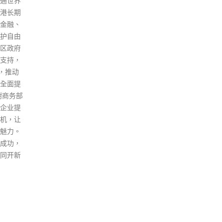
或以上长者提供「即日筹」，在
社区疫苗接种中心接种疫苗。政
府亦已先后与地区组织举办健康
讲座及疫苗接种活动，透过讲
座、解答疑问、接种疫苗一站式
的安排，增加长者对疫苗的了
解，令他们释疑，亦方便他们接
种疫苗。
read more