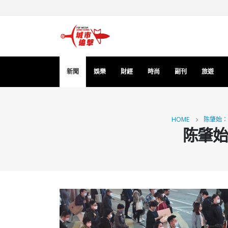
新聞
娛樂
財經
時尚
副刊
旅遊
HOME
陈肇始：
陈肇始