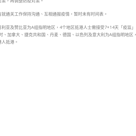
的对策，再调整防疫对策。
有就通关工作保持沟通、互相通报疫情，暂时未有时间表。
利亚及赞比亚为A组指明地区，4个地区抵港人士需接受7+14天「疫监
比利时、加拿大、捷克共和国、丹麦、德国、以色列及意大利为A组指明地区
港人抵港。