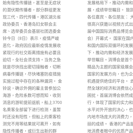
发展格局下，推动内需和经济发
尼斯世界纪录表示，他们
展，成绩举世瞩目。 致辞全文↓
这名女子的生育进行确认
各位嘉宾、各位朋友： 大家好！
的世界纪录由来自马里的
很高兴获邀以视频方式出席第二
•西塞创造，她在5月生下
届中国国际消费品博览会（消博
胎。 资料来源：中国新
会）开幕式。 国家在国内大循环
read more
和国内国际双循环的发展格局
下，推动内需和经济发展，成绩
举世瞩目。消博会是首个以消费
精品为主题的国家级展会，配合
国家的发展方向，也为企业把握
机遇提供绝佳的平台。 去年，虽
然全球的经济和消费信心受疫情
困扰，首届消博会依然成功举
行，体现了国家的实力和推进高
水平对外开放的决心，也展现了
内地市场庞大的消费力，取得亮
丽的成绩。 香港的产品是很多内
地消费者眼中的优质产品，在世