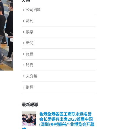
公司資料
副刊
娛樂
新聞
旅遊
時尚
未分類
財經
最新報導
远名誉
選舉日踴躍投票 文: 朱家健
香
届中国
会长
2023-11-30
览会开幕
(深