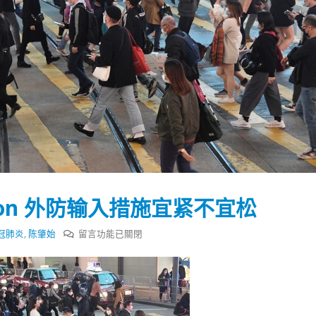
ron 外防输入措施宜紧不宜松
在
冠肺炎
,
陈肇始
留言功能已關閉
〈陈
肇
踴躍投票 文: 朱家健
香港全港各区工商联永
始：
会长吴锡有出席2023首
30
应
(深圳)乡村振兴产业博