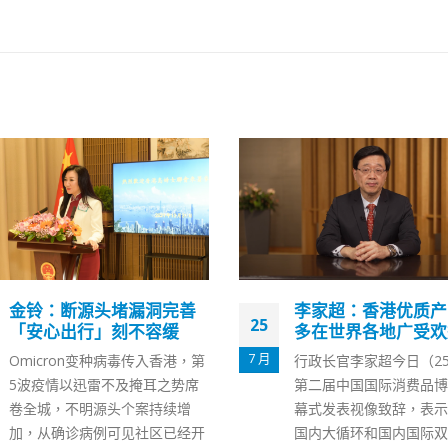
李家超：香港优质产品颇
南非女子诞下十胞胎
10
多在世界各地广受欢迎
南非一名女子近日生下1
6 月
行政长官李家超今日（25日）为
包括七个男孩和三个女孩
第二届中国国际消费品博览会开
能将创造新的世界纪录。
幕式发表视像致辞，表示国家在
表示，她是自然怀孕，没
国内大循环和国内国际双循环的
过与多胞胎有关的生育治