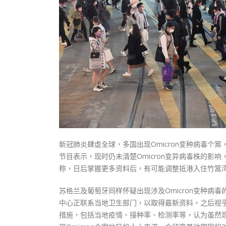
式
抹黑候
2023-12-18
2023-11-
向均羚：打破美西方政治破壞 積極投入
1210區議會選舉
2023-12-02
選舉日踴躍投票
2023-11-30
新冠肺炎肆虐全球，多国出现Omicron变种病毒个
节目表示，现时仍未清楚Omicron变异病毒株的
称，日后掌握更多资料后，有可能调整抵港入住竹篙
苏格兰及葡萄牙同样怀疑出现涉及Omicron变种
中心正联系当地卫生部门，以取得最新资料，之后视
措施，包括当地疫情、接种率、检测率等，认为虽然