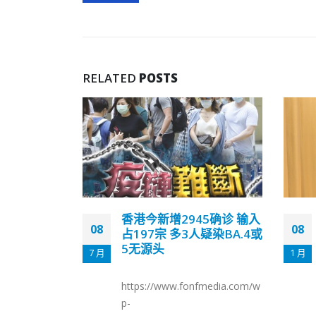
RELATED
POSTS
5确诊 输入
金铃：断源头堵漏洞完善
08
25
疑染BA.4或
「安心出行」刻不容缓
1 月
7 月
Omicron变种病毒传入香港，第
5波疫情以迅雷不及掩耳之势席
fmedia.com/w
卷全城，不明源头个案持续增
加，从确诊病例可见社区已经开