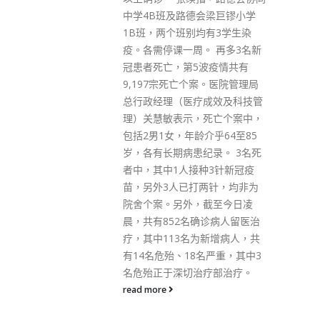
者则显示为红色，若打针超过一
会梁巨镠小学
定日数后，则显示为黄色; 对于
均有3学生染
是否遵守隔离规定、是否到过中
。 再多3名新
高风险区也可用颜色区分，像国
波疫情共有
泰机组人员这样违反防疫规定私
案。医院管理局
自外出者，安心出行扫码后便显
成效及科技管
示红色，从而杜绝各种可能的传
死亡个案中，
播源头。 金铃强调，最近的种种
介乎64至85
事件都显示，政府应立刻在外防
纪录。 3名死
输入上严防死守，切断源头，堵
种3针新冠疫
塞防疫过程中的一切漏洞，完善
两针，均非为
优化「安心出行」系统。一旦发
截至今日凌
生播疫事件，便能够第一时间找
确诊病人留医治
出「传播者」及相关密切接触
为新增病人，共
者，有效堵截病毒在社区的散
名严重，其中3
播。呼吁广大市民近期尽量避免
疗部治疗。
少去人群密集的地方，不要举办
或参加人多聚集的活动，即使外
出也一定严格遵守政府实施的一