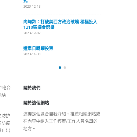
式
抹黑候選人涉選舉舞弊 文: 朱家健
2023-12-18
2023-11-30
極投入
向均羚：打破
香港公院探访明起无须预约一
1210區議會
图睇清最新安排
2023-12-02
2023-01-31
選舉日踴躍投
2023-11-30
關於我們
關於這個網站
个电台
她续
這裡是個適合自我介紹、推薦相關網站或
在內容中納入工作經歷/工作人員名單的
地方。
生防护
的防疫
禁止出