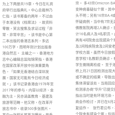
宗。 多43宗Omicron BA.2.12.1
的云咸街、介乎皇后大道
变种病毒疑似个案，其中24人源
灵顿街的德己立街、介乎
头不明；另有16宗BA.4或BA.5
街与阁麟街的威灵顿街、
怀疑病例，当中有7宗无源头。
灵顿街与士丹利街的阁麟
佛教医院再增2人确诊，目前累
花街、介乎毕打街与砵典
计16名病人及4名职员。此外，
皇后大道中或会封闭；在
再有4间院舍出现感染个案，涉
道措施完成后，警方将指
及2间残疾院舍及2间安老院。而
沿皇后大道中、德己立街
学校方面，虽然今日放假，但慈
利街、阁麟街及威灵顿街
恩学校1名教职员确诊，有13名
整条德己立街将会禁止车
学生需隔离检疫。 至于港珠澳大
入。 12月24日下午1时至
桥上月21日因检测出现大批确诊
25日上午5时，近德己立
或不确定的结果，导致出境旅客
丹利街、介乎亚毕诺道与
集体滞留该处，当局回应称涉事
街的云咸街、安兰街路旁
检测承办商“华升”已提交报告，
暂停使用。在上述范围内
指出当时是有环境污染，该承办
泊的车辆，将会在没有事
商会作检讨，并已在6月22日恢
的情况下被拖走或被多次
复运作。 张竹君公布，再有4
警方强调，劝喻市民不要
个院舍有感染个案，包括2个残
雾剂前往兰桂坊一带范围