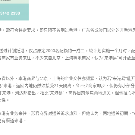
港，需符合特定要求，即只限不曾到过香港、广东省或澳门以外的非香港
次透过计划抵港，仅占原定2000名配额约一成二，较计划实施一个月时，
商家有业务来往，不少来自北京、上海等地商家，认为“来港易”可开放
。
省以外，本港商界与北京、上海的企业交往亦频繁，认为若“来港易”能
易”来港，返回内地仍然须接受21天隔离，令不少商家却步，但仍有小部
才来港。刘达邦指出，相比“来港易”，商界目前聚焦两地通关，但他担心
全性。
港有业务来往，形容商界对通关诉求热烈。但他认为，两地通关初期，“
仍有渠道来港。