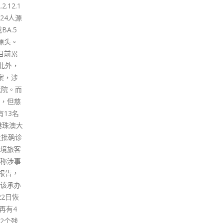
关活动亦可能违反《预防及控制
中与威
定进
疾病（禁止群组聚集）规例》
德己立
违法
（第599G章）（即「限聚
介乎威
币1
令」）订明的进行受禁群组聚集
街、摆
物品
的相关罪行。 保安局提到法庭最
乍街的
read
近就两宗未经批准集结案（二○
交通改
一九年八月十八日及八月三十一
示人群
日的公众集会及游行）的裁决显
、士丹
示，参与未经批准集结，不论涉
轮候，
及暴力与否，均属犯法。涉案人
辆驶
等最终被判处不同的监禁刑期。
12月
保安局提醒市民，不可参与、宣
街的士
传或公布任何未经批准集结。如
德己立
有任何人尝试挑战法律，包括
停车位
「限聚令」、《公安条例》、香
非法停
港国安法等，警方会依法严肃处
前警告
理。
票控。
read more
携带喷
，或在