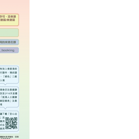
式
额
選人涉選舉舞弊 文: 朱家健
2023-12-18
大
30
剩
向均羚：打破美西方政治破壞 積
商
香港公院探访明起无须预约一
1210區議會選舉
界
图睇清最新安排
2023-12-02
倡
2023-01-31
扩
選舉日踴躍投票
至
2023-11-30
全
国〉
中