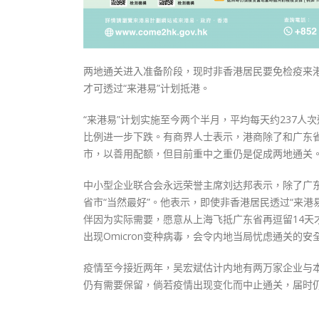
两地通关进入准备阶段，现时非香港居民要免检疫来
才可透过“来港易”计划抵港。
“来港易”计划实施至今两个半月，平均每天约237人
比例进一步下跌。有商界人士表示，港商除了和广东省
市，以善用配额，但目前重中之重仍是促成两地通关
中小型企业联合会永远荣誉主席刘达邦表示，除了广东
省市“当然最好”。他表示，即使非香港居民透过“来港
伴因为实际需要，愿意从上海飞抵广东省再逗留14天
出现Omicron变种病毒，会令内地当局忧虑通关的安
疫情至今接近两年，吴宏斌估计内地有两万家企业与本
仍有需要保留，倘若疫情出现变化而中止通关，届时