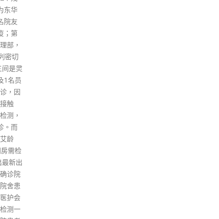
免对在
家长尽
。