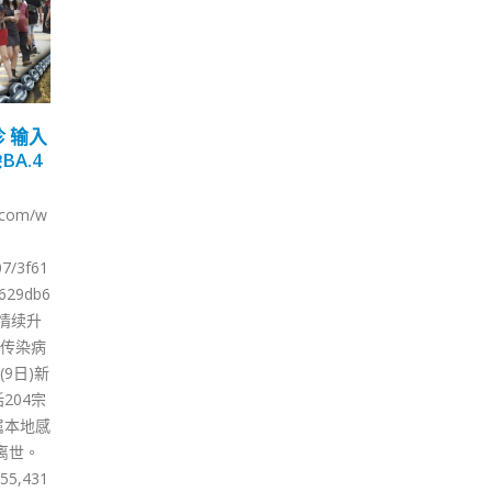
多道
支联会集会被禁 香港保安
中
29
22
局：仍参与或鼓动者必被
牙渔
执法
5 月
1 月
于12月
本港
香港警方就支联会计划举行的
5日
31
「六四」集会发出反对通知书，
实施特
作案
而公众集会及游行上诉委员会亦
庆祝圣
渔护
驳回支联会的上诉。香港保安局
日下午2
日（
指此集会及游行即属未经批准集
，介乎云
获1
结，任何人不得参与，或作宣传
街、兰
品。
或公布，否则会触犯法例。 根据
介乎云
业目
《公安条例》参与未经批准集结
街、安
能提
属犯法，最高可判处监禁五年，
况，介
关物
宣传或公布未经批准集结最高可
丹利
年保
判处监禁12个月。此外，参与有
大道中
条例