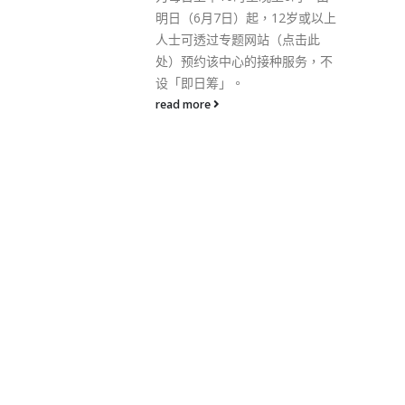
，12岁或以上
港工商界代表团于1977年到北京
站（点击此
考察，团员在北京市西南面郊区
接种服务，不
长辛店的相片。胡应湘提供的相
片可见，他与李嘉诚握住扶手，
站在火车头前拍照。
read more