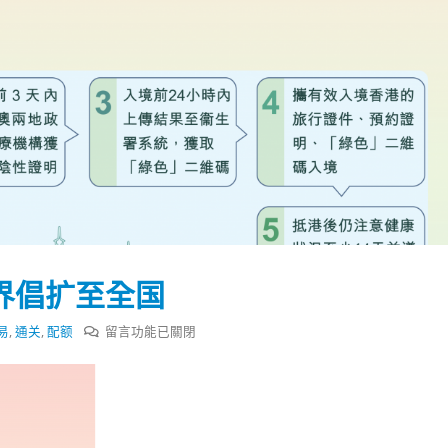
界倡扩至全国
在
易
,
通关
,
配额
留言功能已關閉
〈“来
港
踴躍投票 文: 朱家健
香港全港各区工商联永
易”
会长吴锡有出席2023首
30
配
(深圳)乡村振兴产业博