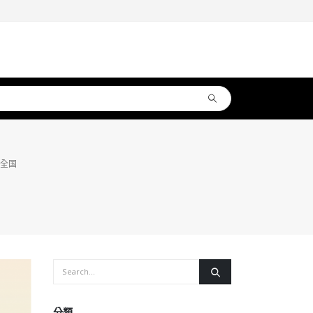
至全国
分類