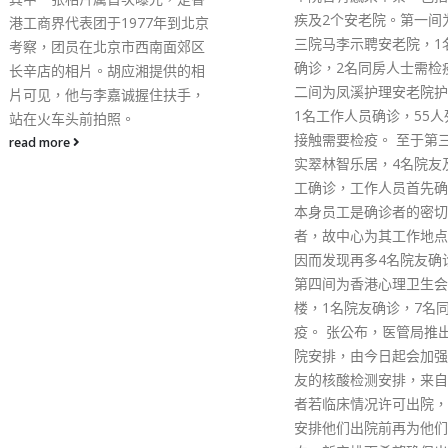
疾及2个安老院。第一间为东华
该范围内喷洒喷雾剂，以
三院马李示聘安老院，1名院友
场和附近人士造成危险，
确诊，2名同房人士需检疫；第
量不要携带幼童前往该区
二间为凤溪护理安老院护理部，
read more
1名工作人员确诊，55人列密切
接触需要检疫。 至于第三间是灵
实翠林智乐居，4名院友及1名员
工确诊，工作人员首先确诊，因
本身员工是确诊者的密切接触
者，故中心为其工作地点检测，
因而发现再多4名院友确诊。而
第四间为香港心理卫生会艾龄
楼，1名院友确诊，7名同房需检
疫。 张公布，医管局推出最新出
院安排，由今日起会加强确诊院
友的核酸检测安排，来自院舍患
者若临床情况许可出院，医护会
安排他们出院前再为他们检测一