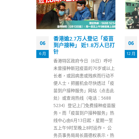
人登记「疫苗
《香港参与国家改革开放
06
09
1.8万人已打
志》出版
12 月
7 月
内地改革开放至今43年，香港一
（6日）呼吁
直积极参与。团结香港基金会旗
的70岁或以上
下香港地方志中心，今日（6
残疾而行动不
日）出版系列第二册《香港参与
尽快透过「疫
国家改革开放志》并举行发行仪
网站（点击此
式。该书记录本港如何支持内地
话：5688
推动改革发展，并收录不少珍贵
免费接种疫苗服
图片，包括长和系资深顾问李嘉
接种服务」热
诚、合和实业主席胡应湘等香港
日起，星期一至
工商界重要人物，于1977年到北
时运作。 公
京考察时在火车头合照相片。
德权表示，热
《香港参与国家改革开放志》分