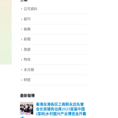
公司資料
副刊
娛樂
新聞
旅遊
時尚
未分類
財經
最新報導
远名誉
選舉日踴躍投票 文: 朱家健
香
届中国
会长
2023-11-30
览会开幕
(深