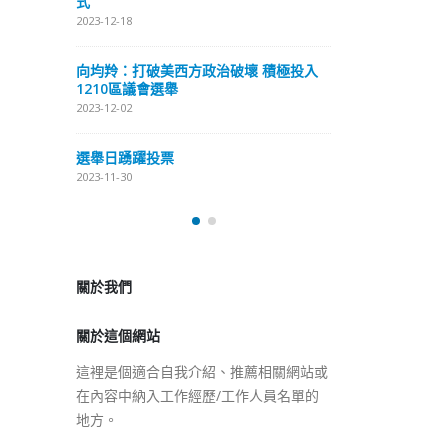
式
抹黑候選人涉選舉舞弊 文: 朱家健
2023-12-18
2023-11-30
極投入
向均羚：打破
香港公院探访明起无须预约一
1210區議會
图睇清最新安排
2023-12-02
2023-01-31
選舉日踴躍投
2023-11-30
關於我們
關於這個網站
這裡是個適合自我介紹、推薦相關網站或
在內容中納入工作經歷/工作人員名單的
地方。