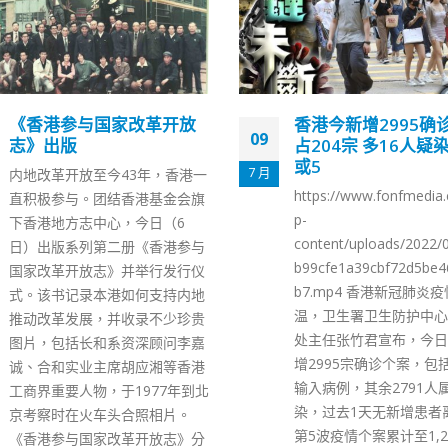
香港今新增2995确诊 输入
圣诞兰桂坊人流管制
23
占204宗 多16人疑染BA.4
路将封闭
或5
12 月
圣诞将至，警方表示，将
https://www.fonfmedia.com/w
24日（星期五）至12月2
p-
（星期六）在中区兰桂坊
content/uploads/2022/07/3f61
别交通安排，以方便市民
b99cfe1a39cbf72d5be4629db6
诞。 警方指出，12月24
b7.mp4 香港新冠肺炎疫情续升
时至12月25日上午5时
温，卫生署卫生防护中心传染病
咸街与威灵顿街的德己立
处主任张竹君宣布，今日(9日)新
桂坊、荣华里、和安里、
增2995宗确诊个案，包括204宗
咸街与德己立街的威灵顿
输入病例，其余2791人属本地感
兰街将封闭；视乎人潮情
染，过去1天无新增患者离世。
乎德己立街与阁麟街的士
第5波疫情个案累计至1,255,431
街、介乎己连拿利与皇后