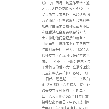
运作至今，逾
为上下两册共19章，今日在礼宾
服务。热线中心
府举行出版典礼。中心总裁林乃
，已联络约19
仁指，该书筹备约两年，不过由
取社会福利署
于本港没有《档案法》，故资料
种疫苗的市民
零散，笑言搜集及求证过程「非
联会转介人
常、非常辛苦」。该书是中心第
接种疫苗。
二本出版的香港志系列，多达
务」于四月下
100万字，而明年则计划出版香
近18000人
港自然志。 主编之一、香港地方
接获的查询已
志中心编辑总监陆锦荣指，香港
应服务需求，位
在国家改革开放中扮演重要角
学驻港怡医院
色，「如果无香港结合深圳发
中心将于6月
展，国家无可能有今日经济成
一、三、五改为
就。」该书记录香港由1978年至
资格人士提供复
2017年的参与，内容以经济、金
，星期二、
融为主，另亦涵盖教育、基建及
5至11岁儿童
旅游等范畴。他又称，在改革开
中心开放时间
放志书中，收录500多张图片。
至晚上6时。由
其中一张相片属首次曝光，是香