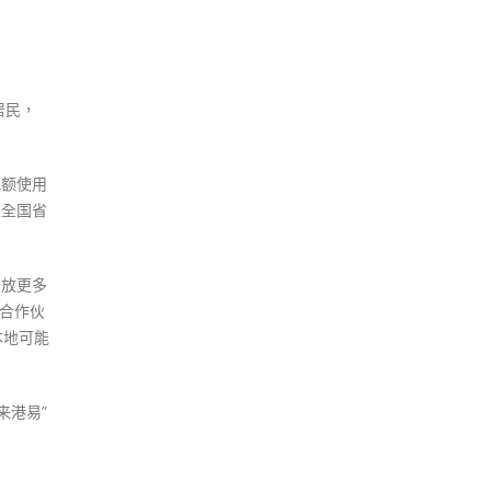
居民，
配额使用
至全国省
开放更多
分合作伙
本地可能
来港易”