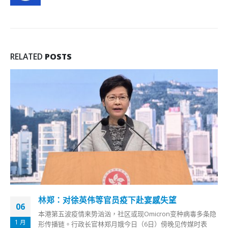
RELATED
POSTS
香港两青年涉企图纵火及刑毁等7罪押下月再讯
06
2020年有反中乱港组织向警方申请「七一游行」，警方发出反
1 月
对通知书。但仍有市民上街参与非法集结，期间2名18岁青年