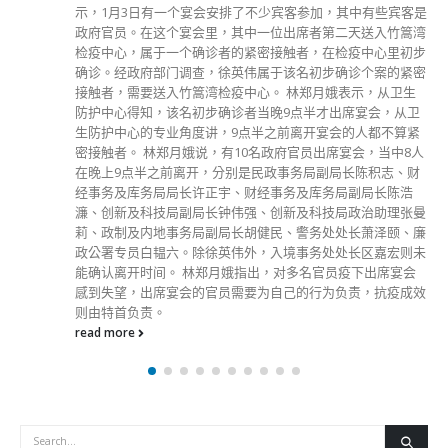
涉于北角企图以火损坏属于港铁的财产，早前被正式落案起
诉，控以企图纵火、刑事损坏等含交替控罪共7罪。案件今日
（6日）于东区裁判法院首次提堂，二人暂时毋须答辩，以待
控方索取法律意见及申请转介至区域法院文件，将于2月17日
再应讯。其中一人因另案还柙中，另外一人则获准以1000元保
释，并须交出旅游证件、不得离港、每小时向警署报到一次
等。 还柙中的被告张世康及获准保释的黎俊熙，同被控2项企
图刑事损坏罪及1项刑事损坏罪，指他们于2020年7月1日，在
北角英皇道港铁天后站B出口外企图损坏属于香港铁路公司的
闭路电视及电子显示屏；及损坏属于该公司的4支荧光灯管。
二人分别另被控一项企图纵火罪，指他们于同日在英皇道14号
外企图用火损坏2个纸箱。交替控罪为管有物品意图损坏财产
罪，指他们于上述地点保管一个打火机，以损坏上述两个纸
箱。
read more