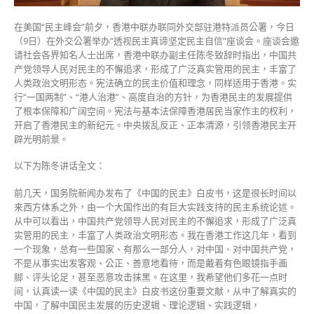
的
在美国“民主峰会”前夕，香港中联办联同外交部驻港特派员公署，今日
民
（9日）在外交公署举办“透视民主真谛坚定民主自信”座谈会。座谈会邀
主
请社会各界知名人士出席，香港中联办副主任陈冬致辞时指出，中国共
道
产党领导人民对民主的不懈追求，形成了广泛真实管用的民主，丰富了
路〉
人类政治文明形态。宪法确立的民主价值和理念，同样适用于香港。实
中
行“一国两制”、“港人治港”、高度自治的方针，为香港民主的发展提供
了根本保障和广阔空间。宪法与基本法保障香港居民当家作主的权利，
开启了香港民主的新纪元。中央拨乱反正、正本清源，引领香港民主开
辟光明前景。
以下为陈冬讲话全文：
前几天，国务院新闻办发布了《中国的民主》白皮书，这是很长时间以
来西方体系之外，由一个大国作出的有巨大实践支持的民主系统论述。
从中可以看出，中国共产党领导人民对民主的不懈追求，形成了广泛真
实管用的民主，丰富了人类政治文明形态。我在香港工作这几年，看到
一个现象，总有一些国家、有那么一部分人，对中国、对中国共产党，
不是从事实出发客观、公正、善意地看待，而是戴着有色眼镜指手画
脚、评头论足，甚至恶意攻击抹黑。在这里，我希望他们多花一点时
间，认真读一读《中国的民主》白皮书这份重要文献，从中了解真实的
中国，了解中国民主发展的历史逻辑、理论逻辑、实践逻辑，