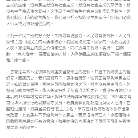
主义的生命，没有民主就没有社会主义，就没有社会主义的现代化，就
没有中华民族伟大复兴。这体现了中国特色社会主义制度的优越性，是
我们制度自信的底气所在。我们是不折不扣的民主国家,任何别有用心的
人否认或诋毁都是徒劳的。
评判一种民主形式好不好，实践最有说服力，人民最有发言权。人民当
家作主是中国民主的本质和核心。我国宪法规定，国家的一切权力属于
人民。宪法确立的民主价值和理念，同样适用于香港。实行“一国两
制”、“港人治港”、高度自治的方针，为香港民主的发展提供了根本保障
和广阔空间。
一是宪法与基本法保障香港居民当家作主的权利，开启了香港民主的新
纪元。回顾历史，我们感慨万千，更能看清楚，谁真正希望香港民主发
展。铁的事实表明，香港在英国殖民统治之下，根本没有民主可言。总
督是英国直接委任，华人长期被排斥在管治架构之外，香港被占领近40
年后的1880年才有首位华人担任立法局非官守议员作点缀，1926年才有
首位华人担任行政局非官守议员，政府要职长期都是由英国人把持。在
回归过渡期，港英当局假借“民主”之名，单方面对香港政治体制作出重
大改变，其实质并不是给香港什么民主，而是培植代理人，企图阻碍中
国收回香港后实行有效管治。殖民统治的本质决定了英国不可能在香港
发展真正的民主。