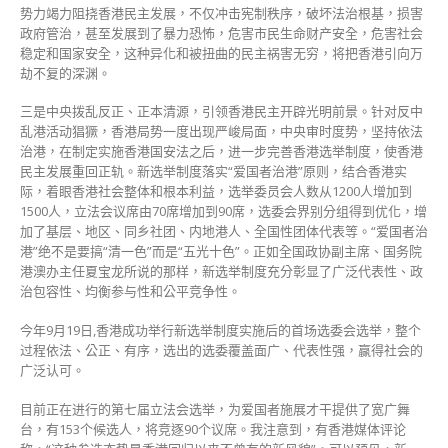
势力竭力阻挠香港民主发展，不仅冲击宪制秩序，破坏法治根基，损害
政府管治，甚至发展到了暴力恐怖，危害市民生命财产安全，危害社会
稳定和国家安全，这种异化和被扭曲的民主祸害无穷，将把香港引向万
劫不复的深渊。
三是中央拨乱反正、正本清源，引领香港民主开辟光明前景。针对反中
乱港活动猖獗，香港局势一度出现严峻局面，中央审时度势，坚持依法
治港，在制定实施香港国安法之后，进一步完善香港选举制度，使香港
民主发展重回正轨。新选举制度落实“爱国者治港”原则，结合香港实
际，着眼香港社会整体和根本利益，选举委员会人数从1200人增加到
1500人，立法会议席由70席增加到90席，选委会界别分组得到优化，增
加了基层、地区、同乡社团、内地港人、全国性团体代表等。“爱国者治
港”绝不是要搞“清一色”而是“五光十色”。正如全国政协副主席、国务院
港澳办主任夏宝龙所说的那样，新选举制度充分彰显了广泛代表性、政
治包容性、均衡参与性和公平竞争性。
今年9月19日,香港成功举行新选举制度实施后的首场选委会选举，整个
过程依法、公正、有序，选出的选委覆盖面广、代表性强，赢得社会的
广泛认可。
目前正在进行的第七届立法会选举，为爱国者施展才干提供了宽广舞
台，有153个候选人，将竞逐90个议席。我注意到，有香港媒体评论