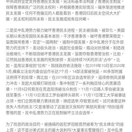
中央政府坚定支持香港民主发展，宪法和基本法构建了香港民主制度，
保障香港居民广泛的民主权利，并根据香港实际情况、循序渐进地推进
民主发展。任何不抱偏见的人都能看到，香港回归后民主空间大大扩
展，民主权利前所未有，民主发展成就有目共睹。
二是反中乱港势力极力破坏香港民主进程，民主被扭曲、被异化。美国
长期以来违背国际关系基本准则，干涉香港事务、破坏香港繁荣稳定，
妄图搞垮香港，否定“一国两制”，遏制中国发展。反中乱港分子在外部
势力的支持下，发动街头政治，挑起社会撕裂，煽动对抗情绪，制造政
治极端化，不断阻挠破坏香港民主发展，妄图夺取香港管治权。比如，
公然挑战香港民主发展的宪制安排，发动持续79天的非法“占中”。比
如，滥用议事规则“拉布”，阻挠政府依法施政，仅2019年10月至2020年
5月,瘫痪立法会内委会运作长达7个月，14部法案被拖延，80多部附属
法例得不到处理。再比如，在2019年区议会选举前夕，延续修例风波暴
力冲击，发起大规模打砸抢烧，集中制造了一系列触目惊心的黑暴恐
袭，11月6日何君尧在竞选现场被当众刺伤，11月11日路人李伯被泼油
烧至重伤，11月13日清洁工罗伯被砖头砸死，11月17日理工大学被暴徒
占领。他们企图用暴力裹挟民意、操控选举,夺取管治权。试问谁要这种
丧失人性的民主?又是谁策动了这道泯灭良知的“美丽风景线”?特别值得
警惕的是，反中乱港势力正在抵制破坏立法会选举。
为了险恶的政治目的，被通缉的逃犯罗冠聪竟然被奉为“民主峰会”的座
上宾，这不是对美式民主的最大讽刺吗?大量事实警醒我们，反中乱港