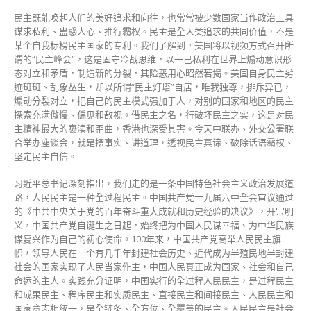
民主既能唤起人们的美好追求和向往，也常常被少数国家当作政治工具
谋求私利、蛊惑人心、推行霸权。民主是全人类追求的共同价值，不是
某个自我标榜民主国家的专利。我们了解到，美国将以视频方式召开所
谓的“民主峰会”，这是固守冷战思维，以一已私利在世界上煽动意识形
态对立和矛盾，制造新的分裂，其险恶用心昭然若揭。美国自身民主劣
迹斑斑、乱象丛生，却以所谓“民主灯塔”自居，唯我独尊，排斥异已，
煽动分裂对立，把自己的民主模式强加于人，对别的国家和地区的民主
探索充满傲慢、偏见和敌视。借民主之名，行破坏民主之实，这是对民
主精神最大的亵渎和歪曲，香港也深受其害。今天中联办、外交公署联
合举办座谈会，就是摆事实、讲道理，透视民主真谛、破除话语霸权、
坚定民主自信。
习近平总书记深刻指出，我们走的是一条中国特色社会主义政治发展道
路，人民民主是一种全过程民主。中国共产党十九届六中全会审议通过
的《中共中央关于党的百年奋斗重大成就和历史经验的决议》，开宗明
义，中国共产党自诞生之日起，始终把为中国人民谋幸福、为中华民族
谋复兴作为自己的初心使命。100年来，中国共产党高举人民民主旗
帜，领导人民在一个有几千年封建社会历史、近代成为半殖民地半封建
社会的国家实现了人民当家作主，中国人民真正成为国家、社会和自己
命运的主人。实践充分证明，中国实行的全过程人民民主，是过程民主
和成果民主、程序民主和实质民主、直接民主和间接民主、人民民主和
国家意志相统一，是全链条、全方位、全覆盖的民主。人民民主是社会