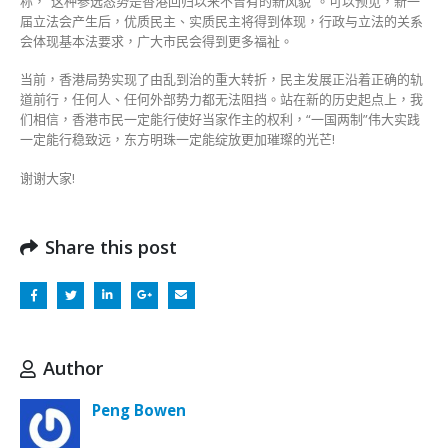
称，“这种参选态势是香港回归以来不曾有的新风貌”。可以预见，新一
届立法会产生后，优质民主、实质民主将得到体现，行政与立法的关系
会体现基本法要求，广大市民会得到更多福祉。
当前，香港局势实现了由乱到治的重大转折，民主发展正沿着正确的轨
道前行，任何人、任何外部势力都无法阻挡。站在新的历史起点上，我
们相信，香港市民一定能行使好当家作主的权利，“一国两制”伟大实践
一定能行稳致远，东方明珠一定能绽放更加璀璨的光芒!
谢谢大家!
Share this post
Author
Peng Bowen