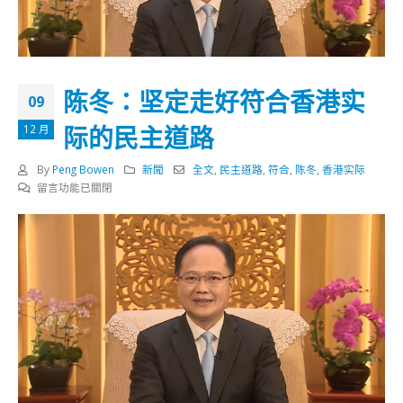
陈冬：坚定走好符合香港实
09
际的民主道路
12 月
By
Peng Bowen
新聞
全文
,
民主道路
,
符合
,
陈冬
,
香港实际
在
留言功能已關閉
〈陈
冬：
坚
定
走
好
符
合
香
港
实
际