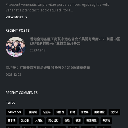
RECENT POSTS
香港全港各区工商联永远名誉会长吴锡有出席2023首届中国
(深圳)乡村振兴产业博览会开幕式
2023-12-18
向均羚：打破美西方政治破壞 積極投入1210區議會選舉
2023-12-02
RECENT COMMENTS
TAGS
OMICRON
一国两制
习近平
何柏良
内地
医管局
围封强检
国安法
基本法
复必泰
大湾区
安心出行
强检
快测
快测阳性
教育局
新冠疫情
新冠疫苗
新冠肺炎
李家超
杨润雄
林郑月娥
核酸检测
梁振英
死亡个案
消费券
疫情
疫情记者会
疫苗
确诊
科兴
立法会
立法会选举
第五波疫情
聂德权
警方
输入个案
通关
邓炳强
长者
阳性
陈肇始
陈茂波
香港
香港国安法