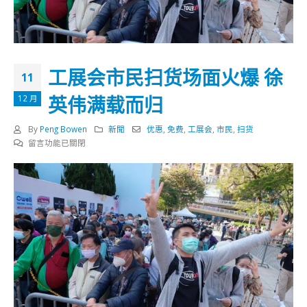
工展会市民扫货场面火爆 徐
11
英伟满载而归
12 月
By
Peng Bowen
新聞
优惠
,
免费
,
工展会
,
市民
,
扫货
在
留言功能已關閉
〈工
展
会
市
民
扫
货
场
面
火
爆
徐