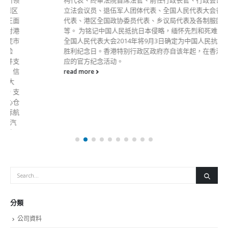
构代表、终审法院首席法官、前任行政长官、行政会议成员、
立法会议员、退伍军人团体代表、全国人民代表大会香港地区
代表、港区全国政协委员代表、乡议局代表及各制服团队代表
等。 为铭记中国人民抵抗日本侵略，缅怀先烈和死难同胞，
全国人民代表大会2014年将9月3日确定为中国人民抗日战争
胜利纪念日。香港特别行政区政府亦自该年起，在香港举行相
应的官方纪念活动。
read more
分類
公司資料
副刊
娛樂
新聞