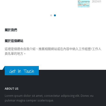
關於我們
關於這個網站
這裡是個適合自我介紹、推薦相關網站或在內容中納入工作經歷/工作人
員名單的地方。
Get In Touch
ABOUT US
Lorem ipsum dolor sit amet, consectetur adipiscing elit. Donec eu
pulvinar magna semper scelerisque.
Praesent venenatis turpis vitae purus semper, eget sagittis velit
venenatis ptent taciti sociosqu ad litora…
VIEW MORE