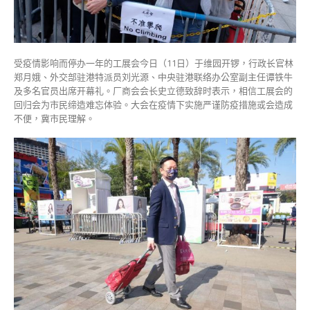
英
伟
满
载
受疫情影响而停办一年的工展会今日（11日）于维园开锣，行政长官林
而
郑月娥、外交部驻港特派员刘光源、中央驻港联络办公室副主任谭铁牛
归〉
及多名官员出席开幕礼。厂商会会长史立德致辞时表示，相信工展会的
中
回归会为市民缔造难忘体验。大会在疫情下实施严谨防疫措施或会造成
不便，冀市民理解。