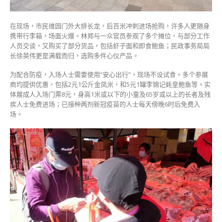
在现场，市民维园门外大排长龙，后百米冲刺进场抢购，许多人更随身
携带行李箱，场面火爆。林郑与一众官员参观了多个摊位，与部分工作
人员交谈，又购买了部分货品，包括虾子面和即食鲍鱼；民政事务局局
长徐英伟更是满载而归，选购多件心仪产品。
为配合防疫，入场人士需要使用“安心出行”，现场不设试食。多个参展
商均提供优惠，包括2元1公斤金凤米，和5元1罐李锦记蚝皇鲍鱼等。实
体展成人入场门票8元，身高1米或以下的小童及65岁或以上的长者及残
疾人士免费进场；已接种两剂新冠疫苗的人士每天傍晚6时后免费入
场。