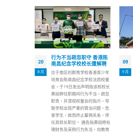
守 香港陈
中大医院开幕 林郑：日后
09
28
校长遭解聘
若扩建政府会配合
9 月
2 月
校香港青少年
香港中文大学医院今日（9日）
学校法团校董
举行开幕礼。该院实行「定价收
声明指该校校长
费」制度，病人经医生确定病情
为不当，疏忽
级别后，只需支付相关级别的固
会的指示，导
定价格，包括手术或治疗程序所
管治问题，危
有相关费用。行政长官林郑月娥
雇佣关系，停
在开幕典礼致辞，表示中大医院
通告指黄丽婷处
以「智慧医院」为定位，善用创
失当，向教育
新科技，与政府推动智慧城市目