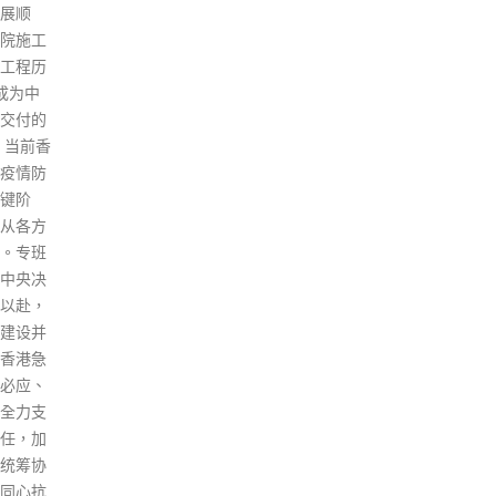
公司任何股份的投票权，惟获得
报1
很多深
保安局局长授予的许可除外。 壹
出行
屋方面
传媒公告指，黎智英现时拥有壹
获取
要处
传媒71.26%股份，公司剩余股
方消
个工作
份的持有人仍可继续在本公司股
出“
为目
东大会上行使各自的投票权，预
行”
应，例
期股东大会及决议案将继续根据
民，
“熟地变
章程细则及香港适用规则及法律
并将
个“口
妥善召开及表决。壹传媒声称，
载到
由于黎智英为公司股东而非公司
便将
董事会成员，预期禁止行使其所
确诊
持公司任何股份的投票权不会对
过关
公司的营运及财务表现产生任何
天健
影响。 资料来源：东网
测结
录，
read more
14
料，
co
言如