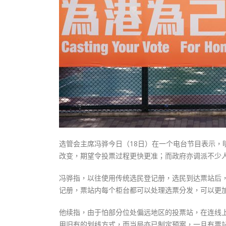
式
抹黑候
2023-12-18
2023-11-
向均羚：打破美西方政治破壞 積極投入
1210區議會選舉
2023-12-02
選舉日踴躍投票
2023-11-30
选管会主席冯骅今日（18日）在一个电台节目表示
改变，期望令投票过程更快更准；而政府亦调派不少人
冯骅指，以往使用传统选民登记册，选民到达票站后
记册，票站内每个柜台都可以处理选票分发，可以更
他续指，由于怕部分位处偏远地区的投票站，在连线上
用旧有的划线方式，而当局亦已制定预案，一旦有票