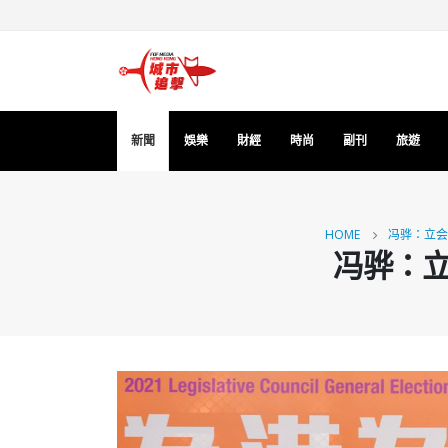
新聞
娛樂
財經
時尚
副刊
旅遊
HOME
冯骅：立会
冯骅：