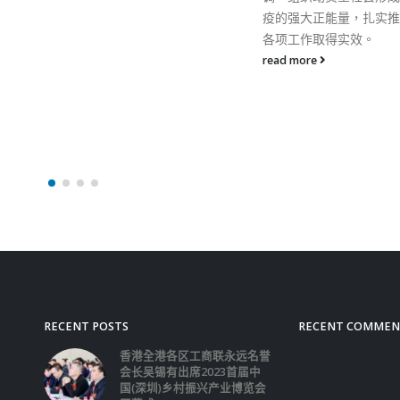
疫的强大正能量，扎实推进防疫
各项工作取得实效。
read more
RECENT POSTS
RECENT COMMEN
香港全港各区工商联永远名誉
会长吴锡有出席2023首届中
国(深圳)乡村振兴产业博览会
开幕式
2023-12-18
向均羚：打破美西方政治破壞 積極投入1210