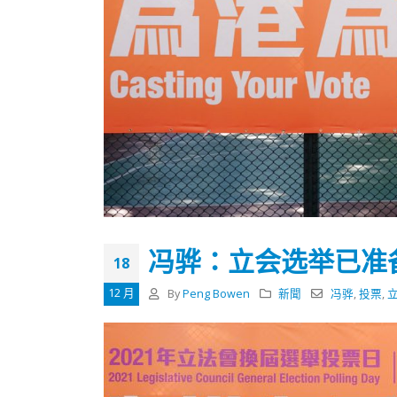
冯骅：立会选举已准
18
12 月
By
Peng Bowen
新聞
冯骅
,
投票
,
香港全港各区工商联永远名誉
選舉日
会长吴锡有出席2023首届中国
2023-11-
(深圳)乡村振兴产业博览会开幕