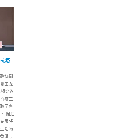
屋问
黎智英壹传媒股份被冻结
港
02
01
解决
香港国安处指不得行使投
布
票权
“换
6 月
12 月
日）出
保安局局长李家超早前根据香港
政府
房屋问
国安法，冻结壹传媒创办人黎智
工作
在自己
英持有的壹传媒有限公司的股
最快
屋供
份，以及他拥有的三间公司于本
统（
非常重
地银行帐户内的财产。壹传媒昨
内地
示，房屋
日（1日）发公告指，收到警方
康码
届政府
国家安全处信函，确认大股东黎
电话
自己非
智英不得直接或间接行使其所持
号码
队全力