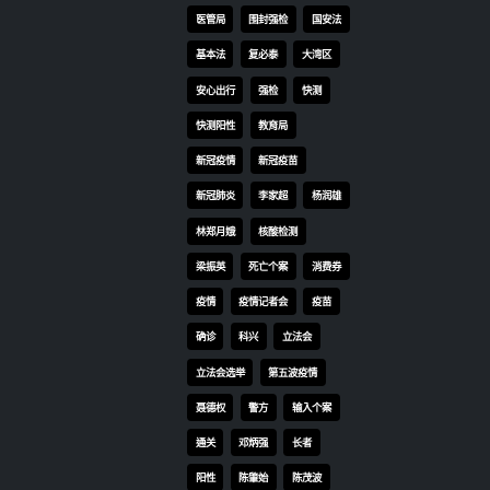
快测阳性
教育局
新冠疫情
新冠疫苗
新冠肺炎
李家超
杨润雄
林郑月娥
核酸检测
梁振英
死亡个案
消费券
疫情
疫情记者会
疫苗
确诊
科兴
立法会
立法会选举
第五波疫情
聂德权
警方
输入个案
通关
邓炳强
长者
阳性
陈肇始
陈茂波
香港
香港国安法