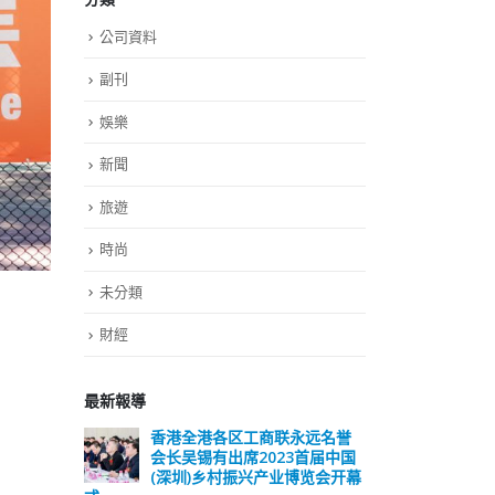
公司資料
副刊
娛樂
新聞
旅遊
時尚
未分類
財經
最新報導
远名誉
選舉日踴躍投票 文: 朱家健
香
届中国
会长
2023-11-30
览会开幕
(深