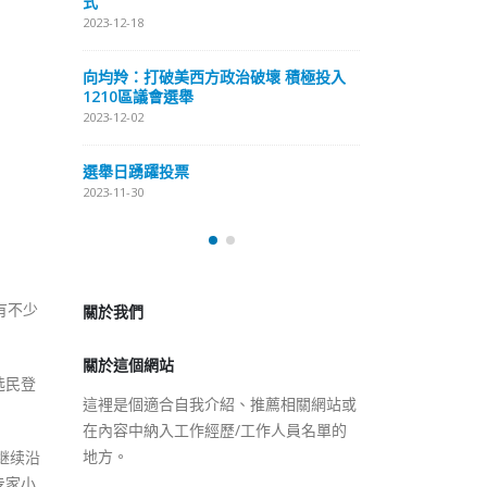
式
抹黑候選人涉選舉舞弊 文: 朱家健
2023-12-18
2023-11-30
極投入
向均羚：打破
香港公院探访明起无须预约一
1210區議會
图睇清最新安排
2023-12-02
2023-01-31
選舉日踴躍投
2023-11-30
關於我們
關於這個網站
有不少
這裡是個適合自我介紹、推薦相關網站或
在內容中納入工作經歷/工作人員名單的
选民登
地方。
继续沿
专家小