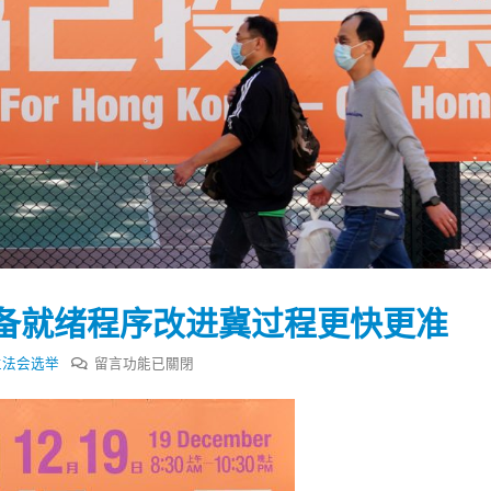
备就绪程序改进冀过程更快更准
在
立法会选举
留言功能已關閉
〈冯
骅：
踴躍投票 文: 朱家健
香港全港各区工商联永
立
会长吴锡有出席2023首
30
会
(深圳)乡村振兴产业博