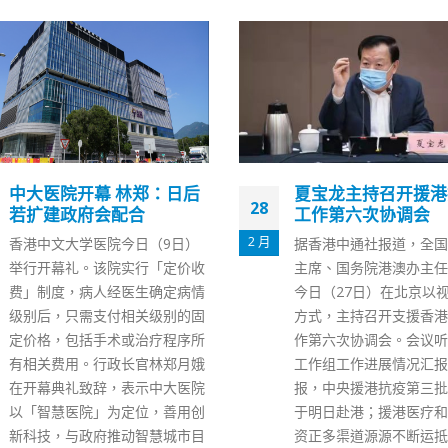
夏宝龙主持召开援港抗疫
李家超：非常重视房
05
工作第六次协调会
题将与团队全力以赴
7 月
据香港中通社报道，全国政协副
行政长官李家超今日（5
主席、国务院港澳办主任夏宝龙
席行会前见记者时表示，
今日（27日）在北京以视频会议
题每个人都很关心，所以
方式，主持召开支援香港抗疫工
的竞选政纲中亦都提到房
作第六次协调会。会议听取了各
应，也是想告诉社会政府
工作组工作进展情况汇报。 据汇
视房屋问题。 李家超表
报，中央援港抗疫第三批专家将
问题困扰香港多年，每一
于明日赴港；援港医疗和生活物
都很希望能解决。他重申
资正多渠道源源不断运抵香港；
常重视房屋问题，将与团