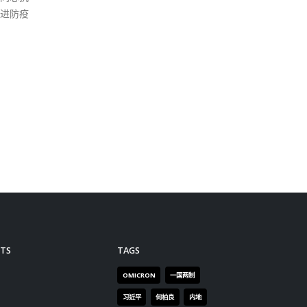
会显
个案
就会
关时
广东
称，
易”
体操
先后
程学
有意
TS
TAGS
码”
录，
OMICRON
一国两制
云端
习近平
何柏良
内地
read
医管局
围封强检
国安法
基本法
复必泰
大湾区
安心出行
强检
快测