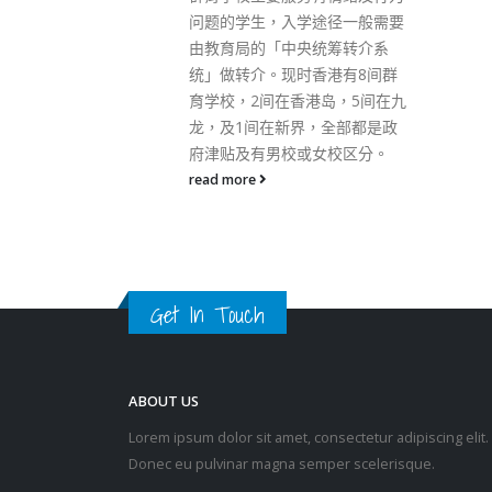
途径一般需要
统筹转介系
香港有8间群
港岛，5间在九
，全部都是政
女校区分。
Get In Touch
ABOUT US
Lorem ipsum dolor sit amet, consectetur adipiscing elit.
Donec eu pulvinar magna semper scelerisque.
Praesent venenatis turpis vitae purus semper, eget
sagittis velit venenatis ptent taciti sociosqu ad litora…
VIEW MORE