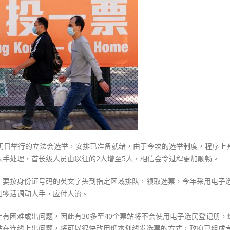
式
选
選人涉選舉舞弊 文: 朱家健
2023-12-18
举
30
已
向均羚：打破美西方政治破壞 積
准
香港公院探访明起无须预约一
1210區議會選舉
备
图睇清最新安排
2023-12-02
就
2023-01-31
绪
選舉日踴躍投票
程
2023-11-30
序
改
进
冀
，明日举行的立法会选举，安排已准备就绪，由于今次的选举制度，程序上
过
手处理，首长级人员由以往的2人增至5人，相信会令过程更加顺畅。
程
更
，要按身份证号码的英文字头到指定区域排队，领取选票，今年采用电子
快
加零活调动人手，应付人流。
更
准〉
有困难或出问题，因此有30多至40个票站将不会使用电子选民登记册，
中
站在连线上出问题，将可以很快改用纸本划线发选票的方式，政府已组成