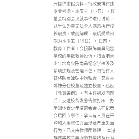
行政安排有违
标一致。 林郑月娥说，中大高瞻
（17日），校
远瞩，为提升本港医疗发展的一
件进行讨论，
连串举措是值得赞赏。中大医院
人满意执行校
会与医管局合作，协助处理公立
。最后受雇日
医院专科门诊新症和日间手术
）。 日前，
等，减轻公共医疗系统负担。疫
获陈南昌纪念
情期间，院方也成立社区疫苗接
诉，指香港青
种中心，为市民服务。 林郑月娥
纪念学校涉及
强调，医疗服务、创科发展和高
善，包括有人
等教育是香港的优势，亦是香港
私囊，又有亲
在粤港澳大湾区内具竞争力的元
立校董，违反
素。如中大医院日后有扩建计
主任揭发问题
划，政府必定会配合。
告信打压。办
read more
会会长在记者
认有人员在采
涉及严重失当
团处理。 本港
有情绪及行为