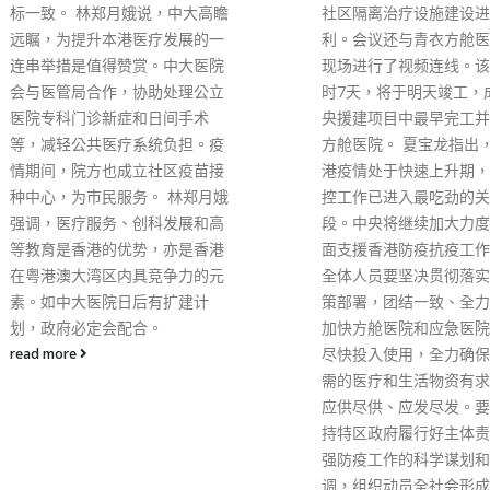
社区隔离治疗设施建设进展顺
以赴解决，明白其中涉及
利。会议还与青衣方舱医院施工
层次问题或法律，因此房
现场进行了视频连线。该工程历
有短、中及长期的问题需
时7天，将于明天竣工，成为中
理。他指出，将会成立两
央援建项目中最早完工并交付的
小组，其中一个是以行动
方舱医院。 夏宝龙指出，当前香
标，另一个是负责土地供
港疫情处于快速上升期，疫情防
如如何将“生地变熟地”、
控工作已进入最吃劲的关键阶
房屋”。他强调自己不是一
段。中央将继续加大力度从各方
号式”的行政长官。
面支援香港防疫抗疫工作。专班
read more
全体人员要坚决贯彻落实中央决
策部署，团结一致、全力以赴，
加快方舱医院和应急医院建设并
尽快投入使用，全力确保香港急
需的医疗和生活物资有求必应、
应供尽供、应发尽发。要全力支
持特区政府履行好主体责任，加
强防疫工作的科学谋划和统筹协
调，组织动员全社会形成同心抗