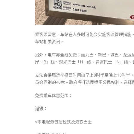
乘客须留意，车站在人多时可能会实施客流管理措施，包
车站相关资讯。
另外，电车亦全线免费；而九巴、新巴、城巴、龙运及
岸「B」线、观光巴士「H」线、通宵巴士「N」线、
立法会换届选举投票时间由早上8时半至晚上10时半，
员会界别的40席。政府呼吁选民运用公民权利，选择
免费乘车优惠范围：
港铁：
√
本地服务包括轻铁及港铁巴士