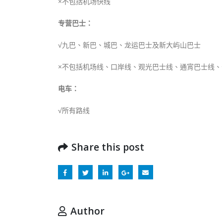
×
不包括机场快线
专营巴士：
√
九巴、新巴、城巴、龙运巴士及新大屿山巴士
×
不包括机场线、口岸线、观光巴士线、通宵巴士线、
电车：
√
所有路线
Share this post
Author