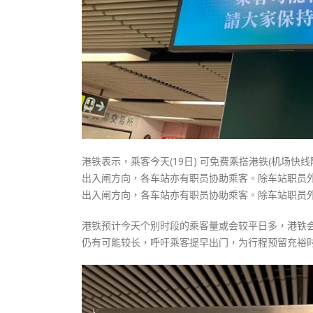
港铁表示，乘客今天(19日) 可免费乘搭港铁(机场
出入闸方向，各车站亦有职员协助乘客。除车站职员外
出入闸方向，各车站亦有职员协助乘客。除车站职员外
港铁预计今天个别时段的乘客量或会较平日多，港铁
仍有可能较长，呼吁乘客提早出门，为行程预留充裕