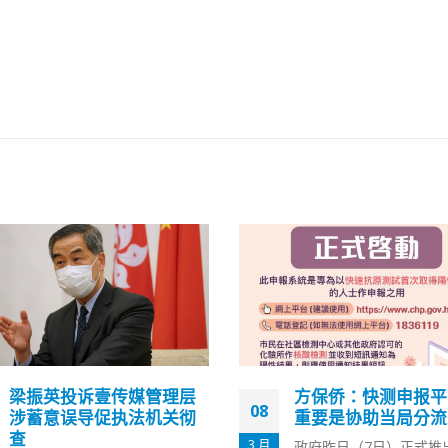
方保侨：快测申报平台最
涉Facebook发布
21
重要是协助当局分流患者
岑敖晖认藐视法庭押
底判刑
1 月
政府昨日（7日）正式推出申报