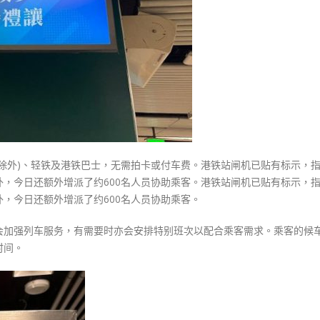
乘
车
港
铁
加
派
人
员
协
助〉
快线除外)、轻铁及港铁巴士，无需拍卡或付车费。港铁站闸机已贴有标示，
中
，今日还额外增派了约600名人员协助乘客。港铁站闸机已贴有标示，
，今日还额外增派了约600名人员协助乘客。
会加强列车服务，有需要时亦会安排特别班次以配合乘客需求。乘客的候
时间。