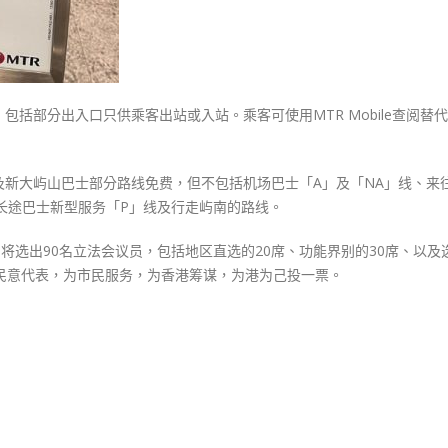
括部分出入口只供乘客出站或入站。乘客可使用MTR Mobile查阅替
新大屿山巴士部分路线免费，但不包括机场巴士「A」及「NA」线、来
长途巴士新型服务「P」线及行走屿南的路线。
将选出90名立法会议员，包括地区直选的20席、功能界别的30席、以及
民意代表，为市民服务，为香港筹谋，为港为己投一票。