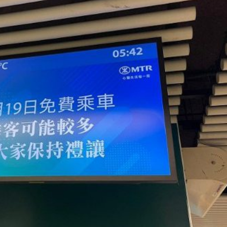
踴躍投票 文: 朱家健
香港全港各区工商联永
会长吴锡有出席2023首
30
(深圳)乡村振兴产业博