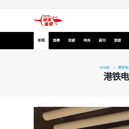
新聞
娛樂
財經
時尚
副刊
旅遊
HOME
港铁电
港铁电