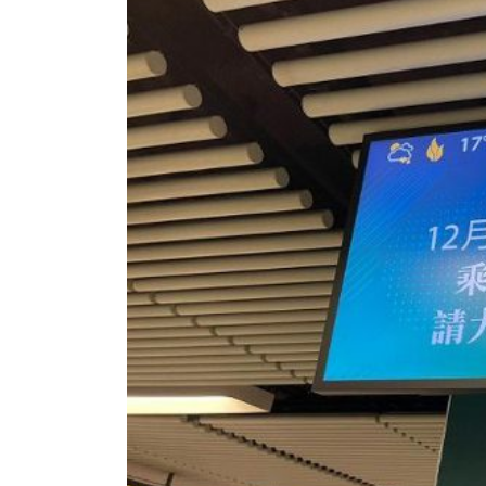
香港全港各区工商联永远名誉
選舉日
会长吴锡有出席2023首届中国
2023-11-
(深圳)乡村振兴产业博览会开幕