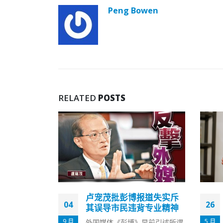
Peng Bowen
RELATED
POSTS
报道失实斥
梁振英投诉壹传媒管理层
26
08
背专业精神
涉蓄意误导促执法机关彻
查
5 月
3 月
早前引述所谓