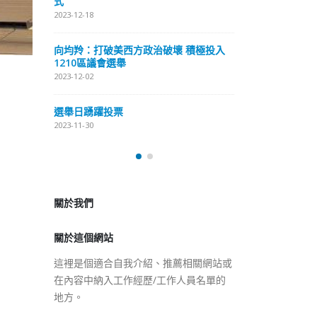
式
抹黑候選人涉選舉舞弊 文: 朱家健
2023-12-18
2023-11-30
極投入
向均羚：打破
香港公院探访明起无须预约一
1210區議會
图睇清最新安排
2023-12-02
2023-01-31
選舉日踴躍投
2023-11-30
關於我們
關於這個網站
這裡是個適合自我介紹、推薦相關網站或
在內容中納入工作經歷/工作人員名單的
地方。