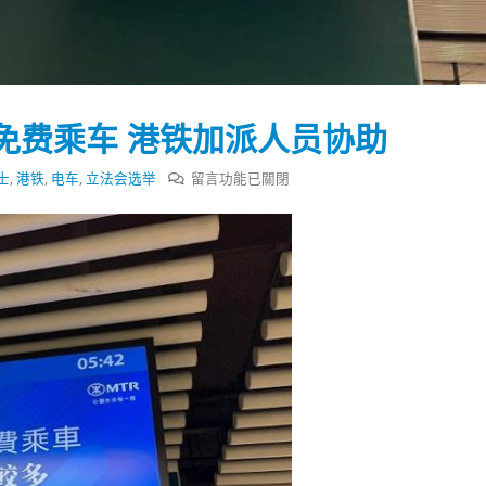
式
選人涉選舉舞弊 文: 朱家健
2023-12-18
30
向均羚：打破美西方政治破壞 積
香港公院探访明起无须预约一
1210區議會選舉
图睇清最新安排
2023-12-02
免费乘车 港铁加派人员协助
2023-01-31
選舉日踴躍投票
在
士
,
港铁
,
电车
,
立法会选举
留言功能已關閉
2023-11-30
〈港
铁
电
车
及
巴
士
今
日
免
费