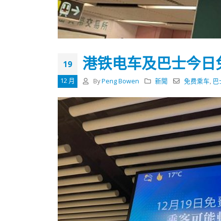
式
抹黑候
2023-12-18
2023-11-
向均羚：打破美西方政治破壞 積極投入
1210區議會選舉
2023-12-02
港铁电车及巴士今日
19
選舉日踴躍投票
12 月
By
Peng Bowen
新聞
免费乘车
,
巴
2023-11-30