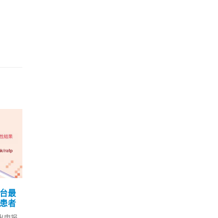
煽动文章
陈国基明早恢复上班 曾国
元朗
29
22
后3月
卫今结束隔离返办公室
判
6 月
7 月
政制及内地事务局局长曾国卫，
7.