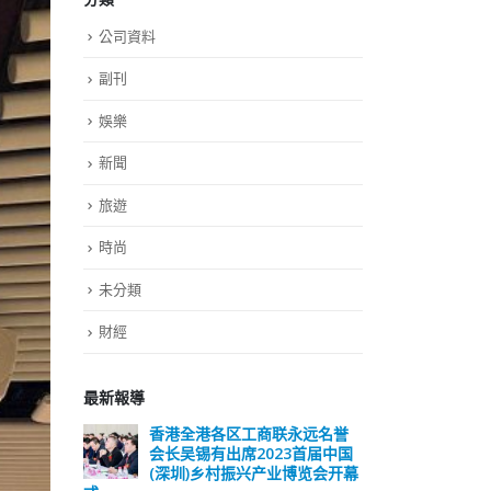
公司資料
副刊
娛樂
新聞
旅遊
時尚
未分類
財經
最新報導
远名誉
選舉日踴躍投票 文: 朱家健
香
届中国
会长
2023-11-30
览会开幕
(深