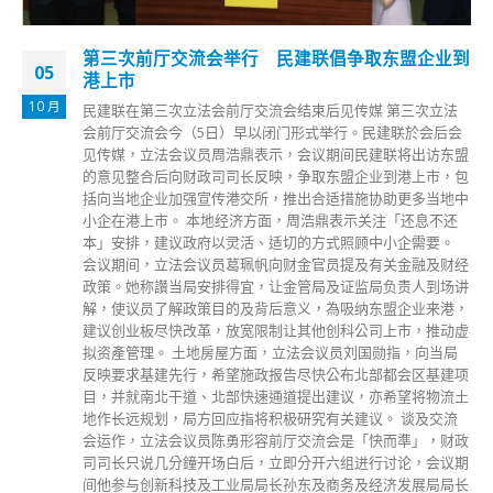
第三次前厅交流会举行 民建联倡争取东盟企业到
05
港上市
10 月
民建联在第三次立法会前厅交流会结束后见传媒 第三次立法
会前厅交流会今（5日）早以闭门形式举行。民建联於会后会
见传媒，立法会议员周浩鼎表示，会议期间民建联将出访东盟
的意见整合后向财政司司长反映，争取东盟企业到港上市，包
括向当地企业加强宣传港交所，推出合适措施协助更多当地中
小企在港上市。 本地经济方面，周浩鼎表示关注「还息不还
本」安排，建议政府以灵活、适切的方式照顾中小企需要。
会议期间，立法会议员葛珮帆向财金官员提及有关金融及财经
政策。她称讚当局安排得宜，让金管局及证监局负责人到场讲
解，使议员了解政策目的及背后意义，為吸纳东盟企业来港，
建议创业板尽快改革，放宽限制让其他创科公司上市，推动虚
拟资產管理。 土地房屋方面，立法会议员刘国勋指，向当局
反映要求基建先行，希望施政报告尽快公布北部都会区基建项
目，并就南北干道、北部快速通道提出建议，亦希望将物流土
地作长远规划，局方回应指将积极研究有关建议。 谈及交流
会运作，立法会议员陈勇形容前厅交流会是「快而準」，财政
司司长只说几分鐘开场白后，立即分开六组进行讨论，会议期
间他参与创新科技及工业局局长孙东及商务及经济发展局局长