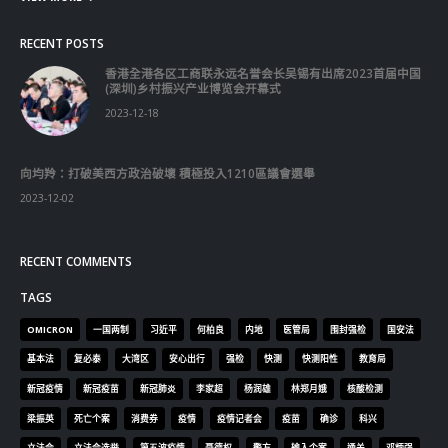
RECENT POSTS
香港全港各区工商联永远名誉会长吴锡有出席2023首届中国
(深圳)乡村振兴产业博览会开幕式
2023-12-18
向均羚：打破美西方政治破壞 積極投入1210區議會選舉
2023-12-02
RECENT COMMENTS
TAGS
OMICRON
一国两制
习近平
何柏良
内地
医管局
围封强检
国安法
基本法
复必泰
大湾区
安心出行
强检
快测
快测阳性
教育局
新冠疫情
新冠疫苗
新冠肺炎
李家超
杨润雄
林郑月娥
核酸检测
梁振英
死亡个案
消费券
疫情
疫情记者会
疫苗
确诊
科兴