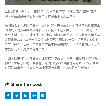
润
雄
本港6名初中学生在「国际初中科学奥林匹克」夺得2面金牌及4面银
祝
牌，教育局局长杨润雄祝贺港队在赛事中表现卓越。
贺〉
中
杨润雄表示，港队在赛事中表现卓越，充分展现他们在科学及科技方面
的潜能，局方会继续支持科学、科技、工程和数学（STEM）教育，培
育更多科技人才，鼓励他们在创新及科研方面发展。资优教育咨询委员
会正审批2021/22学年有关资优教育基金资助的申请，期望透过校外进
阶学习课程，让中小学的资优学生掌握所需的知识、技能和态度，令人
才更多元化，更具国际竞争力。
「国际初中科学奥林匹克」比赛供15岁或以下的中学生参加，内容覆盖
物理、化学及生物。赛事在去年因为新型肺炎疫情停办1年，今届赛事
在阿联酋举办，共有来自70个国家或地区，约320名学生参加。
Share this post