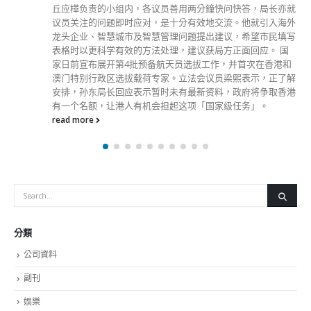
丘应樺负责的小组内，各议员善用两分鐘快问快答，局长亦就
议员关注的问题即时应对，是十分有效地交流。他就引入海外
龙头企业、智慧城市及智慧管理问题提出建议，希望市民填写
表格时以更科学有效的方法处理，建议获局方正面回应。 国
家日前宣布展开第4批预备航天员选拔工作，并首次在香港和
澳门特别行政区选拔载荷专家。立法会议员梁熙表示，正了解
安排，孙东局长回应表示暂时未有最新资料，政府将争取香港
有一个名额，让港人有机会担起这项「国家级任务」。
read more
分類
公司資料
副刊
娛樂