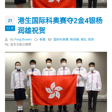
港生国际科奥赛夺2金4银杨
21
润雄祝贺
12 月
By
Peng Bowen
新聞
国际科奥赛
,
杨润雄
,
港生
,
祝贺
在
留言功能已關閉
〈港
生
国
际
科
奥
赛
夺
2
金
4
银
杨