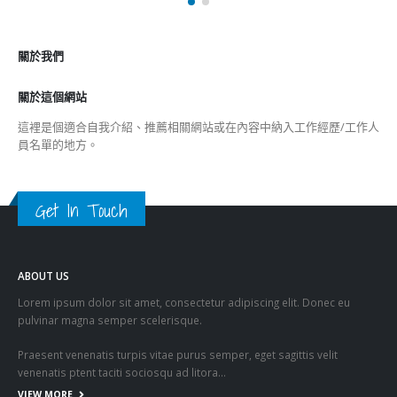
關於我們
關於這個網站
這裡是個適合自我介紹、推薦相關網站或在內容中納入工作經歷/工作人
員名單的地方。
Get In Touch
ABOUT US
Lorem ipsum dolor sit amet, consectetur adipiscing elit. Donec eu
pulvinar magna semper scelerisque.
Praesent venenatis turpis vitae purus semper, eget sagittis velit
venenatis ptent taciti sociosqu ad litora…
VIEW MORE