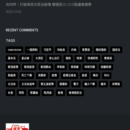
向均羚：打破美西方政治破壞 積極投入1210區議會選舉
2023-12-02
RECENT COMMENTS
TAGS
OMICRON
一国两制
习近平
何柏良
内地
医管局
围封强检
国安法
基本法
复必泰
大湾区
安心出行
强检
快测
快测阳性
教育局
新冠疫情
新冠疫苗
新冠肺炎
李家超
杨润雄
林郑月娥
核酸检测
梁振英
死亡个案
消费券
疫情
疫情记者会
疫苗
确诊
科兴
立法会
立法会选举
第五波疫情
聂德权
警方
输入个案
通关
邓炳强
长者
阳性
陈肇始
陈茂波
香港
香港国安法