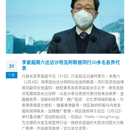
李家超周六出访沙特及阿联酋同行30多名各界代
31
表
1 月
行政长官李家超今日（31日）行会前见记者时表示，本周六
（2月4日）将率团出访沙特阿拉伯及阿联酋，同行官员包括律
政司副司长张国钧、财经事务及库务局局长许正宇、商务及经
济发展局局长丘应桦，以及30多位商贸代表分别来自商界、金
融服务界、创新科技界等，推广投资、文化等领域的联系，为
香港争取庞大商机。 随着香港复常，特区政府积极与内地及
国际保持联系，加强推广香港。特区政府将于后日（2月2日）
举行重点推广活动的启动礼，包括以「Hello，Hong Kong」
为主题的大型全球宣传行动，政府亦会组织大型访问团大力推
广香港，包括商贸旅游、文化及交流等。