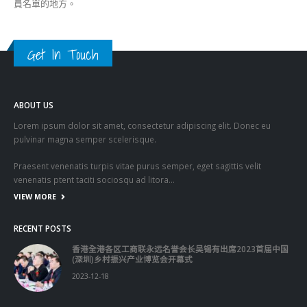
員名單的地方。
Get In Touch
ABOUT US
Lorem ipsum dolor sit amet, consectetur adipiscing elit. Donec eu
pulvinar magna semper scelerisque.
Praesent venenatis turpis vitae purus semper, eget sagittis velit
venenatis ptent taciti sociosqu ad litora…
VIEW MORE
RECENT POSTS
香港全港各区工商联永远名誉会长吴锡有出席2023首届中国
(深圳)乡村振兴产业博览会开幕式
2023-12-18