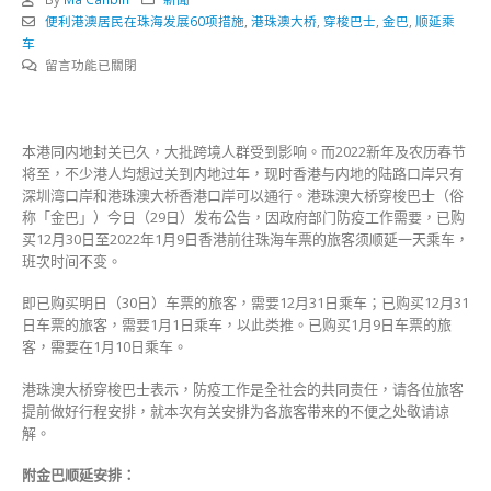
便利港澳居民在珠海发展60项措施
,
港珠澳大桥
,
穿梭巴士
,
金巴
,
顺延乘
车
在
留言功能已關閉
〈因
防
疫
本港同内地封关已久，大批跨境人群受到影响。而2022新年及农历春节
需
将至，不少港人均想过关到内地过年，现时香港与内地的陆路口岸只有
要
深圳湾口岸和港珠澳大桥香港口岸可以通行。港珠澳大桥穿梭巴士（俗
香
称「金巴」）今日（29日）发布公告，因政府部门防疫工作需要，已购
港
买12月30日至2022年1月9日香港前往珠海车票的旅客须顺延一天乘车，
前
班次时间不变。
往
珠
即已购买明日（30日）车票的旅客，需要12月31日乘车；已购买12月31
海
日车票的旅客，需要1月1日乘车，以此类推。已购买1月9日车票的旅
旅
客，需要在1月10日乘车。
客
明
港珠澳大桥穿梭巴士表示，防疫工作是全社会的共同责任，请各位旅客
起
提前做好行程安排，就本次有关安排为各旅客带来的不便之处敬请谅
顺
解。
延
一
附金巴顺延安排：
天