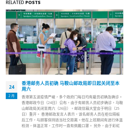
RELATED
POSTS
香港邮务人员初确 马鞍山邮政局即日起关闭至本
24
周六
2 月
香港第五波疫情严峻，多个政府门每日均有雇员初确及确诊。
香港邮政今日（24日）公布，由于有邮务人员初步确诊，马鞍
山邮政局关闭至周六（26日）。邮政信箱大堂会于明日（25
日）重开。 香港邮政发言人表示，该名邮务人员在柜位隔板
后工作，与顾客保持适当社交距离。他在上班期间有进行体温
检测，体温正常，工作时一直有佩戴口罩。 另外，由于彩虹