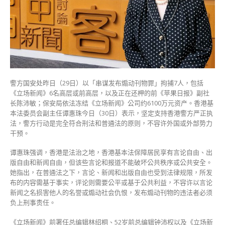
发
布
煽
动
刊
物
者
须
警方国安处昨日（29日）以「串谋发布煽动刊物罪」拘捕7人，包括
负
《立场新闻》6名高层或前高层，以及正在还柙的前《苹果日报》副社
刑
长陈沛敏；保安局依法冻结《立场新闻》公司约6100万元资产。香港基
责〉
本法委员会副主任谭惠珠今日（30日）表示，坚定支持香港警方严正执
中
法，警方行动是完全符合刑法和普通法的原则，不容许外国或外部势力
干预。
谭惠珠强调，香港是法治之地，香港基本法保障居民享有言论自由、出
版自由和新闻自由，但该些言论和报道不能破坏公共秩序或公共安全。
她指出，在普通法之下，言论、新闻和出版自由也受到法律规限，所发
布的内容需基于事实，评论则需要公平或基于公共利益，不容许以言论
新闻之名损害他人的名誉或煽动社会仇恨，发布煽动刊物的违法者必须
负上刑事责任。
《立场新闻》前署任总编辑林绍桐、52岁前总编辑钟沛权以及《立场新