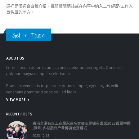
這裡是個適合自我介紹、推薦相關網站或在內容中納入工作經歷/工作人
員名單的地方。
Get In Touch
ABOUT US
Lorem ipsum dolor sit amet, consectetur adipiscing elit. Donec eu
pulvinar magna semper scelerisque.
Praesent venenatis turpis vitae purus semper, eget sagittis velit
venenatis ptent taciti sociosqu ad litora…
VIEW MORE
RECENT POSTS
香港全港各区工商联永远名誉会长吴锡有出席2023首届中国
(深圳)乡村振兴产业博览会开幕式
2023-12-18