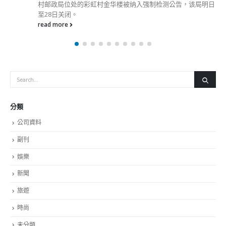
村邮政局位处的彩虹村金华楼被纳入强制检测公告，该局明日
至28日关闭。
read more
分類
公司資料
副刊
娛樂
新聞
旅遊
時尚
未分類