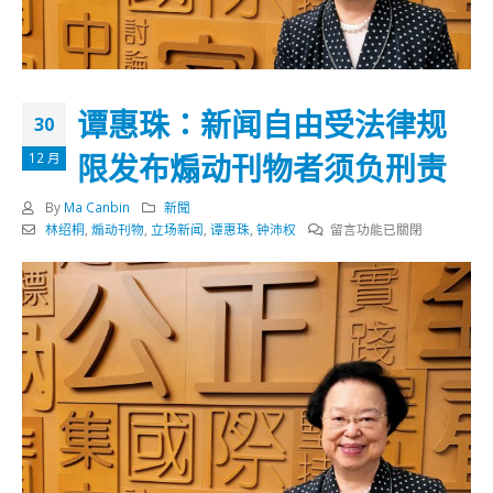
谭惠珠：新闻自由受法律规
30
限发布煽动刊物者须负刑责
12 月
By
Ma Canbin
新聞
在
林绍桐
,
煽动刊物
,
立场新闻
,
谭惠珠
,
钟沛权
留言功能已關閉
〈谭
惠
珠：
新
闻
自
由
受
法
律
规
限