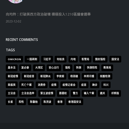
向均羚：打破美西方政治破壞 積極投入1210區議會選舉
2023-12-02
RECENT COMMENTS
TAGS
OMICRON
一国两制
习近平
何柏良
内地
医管局
围封强检
国安法
基本法
复必泰
大湾区
安心出行
强检
快测
快测阳性
教育局
新冠疫情
新冠疫苗
新冠肺炎
李家超
杨润雄
林郑月娥
核酸检测
梁振英
死亡个案
消费券
疫情
疫情记者会
疫苗
确诊
科兴
立法会
立法会选举
第五波疫情
聂德权
警方
输入个案
通关
邓炳强
长者
阳性
陈肇始
陈茂波
香港
香港国安法