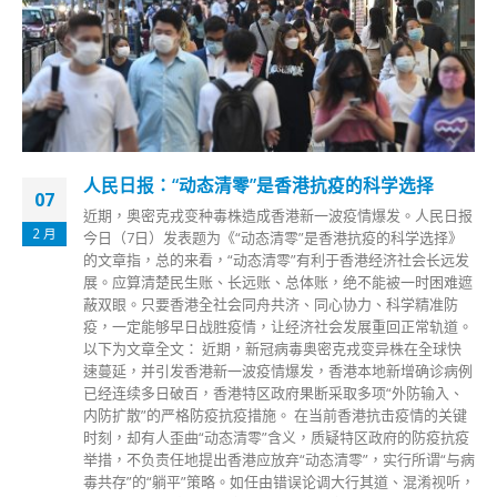
惩教署引入多项新科技提升监狱保安打击滋事分子
13
前年的反对修订《逃犯条例》风波引发数十年来罕见的大型暴
11 月
乱及冲突事件，当局事后拘捕了逾万名违反相关罪行的人士，
去年《港区国安法》落实后，惩教署数据显示，涉违黑暴相关
罪行及国安法的曾经和正在羁押人士约有900人，令该署面对
属同一阵营在囚者的挑战增加，有滋事分子企图在监狱内延续
犯法行为，也有人借建势力和招揽同党图「团结」对抗管方，
甚至想尽办法偷运违禁品进入监狱等。为加强监狱执管效力，
惩教署引入多项新科技，包括金属探测手套、车底安检机械人
及车辆生命探测安检系统，加强职员侦测能力及提升工作效
率，亦配合惩教署成立百周年，锐意发展成「智慧监狱」的蓝
图。 惩教署惩教主任李康瑜（保安组）表示，自从2014年占
中、旺角暴乱及2019年黑暴事件后，监狱内的不法分子意图仿
效利用集体群众力量，以不同借口，在监狱内的衣食住行方面