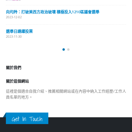
這裡是個適合自我介紹、推薦相關網站或在內容中納入工作經歷/工作人
員名單的地方。
Get In Touch
ABOUT US
Lorem ipsum dolor sit amet, consectetur adipiscing elit. Donec eu
pulvinar magna semper scelerisque.
Praesent venenatis turpis vitae purus semper, eget sagittis velit
venenatis ptent taciti sociosqu ad litora…
VIEW MORE
RECENT POSTS
香港全港各区工商联永远名誉会长吴锡有出席2023首届中国
(深圳)乡村振兴产业博览会开幕式
2023-12-18