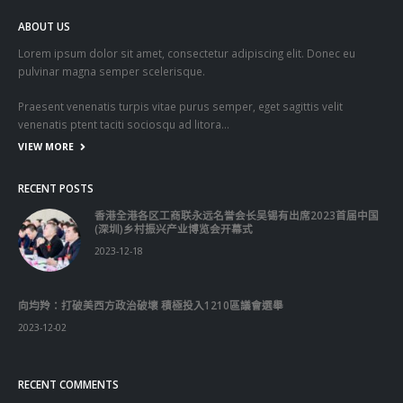
向均羚：打破美西方政治破壞 積極投入1210區議會選舉
2023-12-02
RECENT COMMENTS
TAGS
OMICRON
一国两制
习近平
何柏良
内地
医管局
围封强检
国安法
基本法
复必泰
大湾区
安心出行
强检
快测
快测阳性
教育局
新冠疫情
新冠疫苗
新冠肺炎
李家超
杨润雄
林郑月娥
核酸检测
梁振英
死亡个案
消费券
疫情
疫情记者会
疫苗
确诊
科兴
立法会
立法会选举
第五波疫情
聂德权
警方
输入个案
通关
邓炳强
长者
阳性
陈肇始
陈茂波
香港
香港国安法