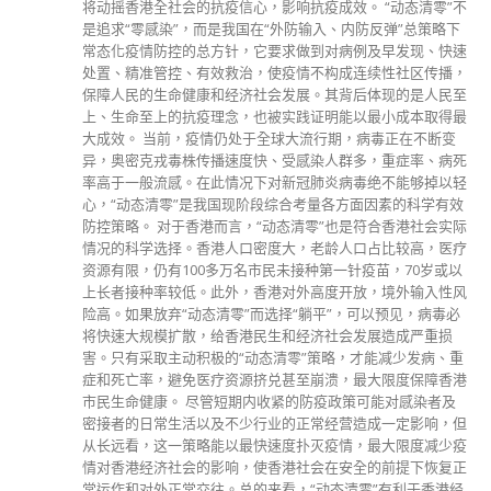
作出投诉，挑起其他囚犯情绪，组织集体行动对抗管治，管方
面对的挑战亦不断上升。 惩教署除加强人员培训外，近年亦
引用不少新科技，提升监狱保安及前线人员安全，当在囚人士
进入行内称「第一关」的收押所时，已有毒品及爆炸品探测识
别系统及X光身体扫描器，以协助搜查违禁品，至今收到良好
阻吓效果，由2017年的30宗，下降至去年的14宗，减幅逾一
半，违禁品以毒品占多数，方式主要以吞服及利诱惩教人员偷
运入监狱。 为进一步有效应付在囚的滋事分子，署方最近引
进多套新科技，李表示以往会利用手柄型的金属探测器，搜查
怀疑囚犯身上的硬物利器，但新引入的金属探测手套，体积轻
巧方便，灵敏度极高，职员示范时，可搜到藏在上衣衫袋内以
纸巾包裹的一根针，当搜寻到可疑物时，手套会发出震动。
至于车底安检机械人很多时会配合车辆生命探测安检系统使
用，机械人自动驶入车辆中轴底部后，内置的高清镜头会同步
进行拍摄，职员在平板电脑上一目了然，防止有人或违禁品偷
运出入监狱，无所遁形；车辆生命探测安检系统，则是透过主
机接驳的传感器放在需要安检的车厢内测试，只要车上有细微
心跳的生物，不论是人或动物，都可感应到，以防外人偷运入
狱，甚至囚犯逃狱。 李康瑜指出，金属探测手套及车底安检
机械人上月起，已在赤柱监狱试用，至今未发现违规个案，视
乎日后应用效果，会推展到其他惩教院所使所。而车辆生命探
测安检系统已在多个惩教院所应用，包括赤柱、石壁、罗湖、
白沙湾及壁屋。