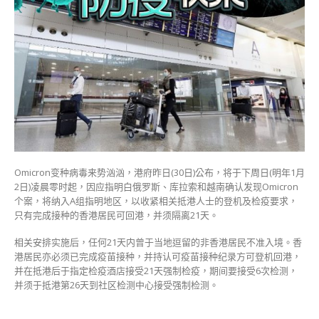
爆
Omicron
个
案
下
周
日
列
高
风
险
地
Omicron变种病毒来势汹汹，港府昨日(30日)公布，将于下周日(明年1月
区〉
2日)凌晨零时起，因应指明白俄罗斯、库拉索和越南确认发现Omicron
中
个案，将纳入A组指明地区，以收紧相关抵港人士的登机及检疫要求，
只有完成接种的香港居民可回港，并须隔离21天。
相关安排实施后，任何21天内曾于当地逗留的非香港居民不准入境。香
港居民亦必须已完成疫苗接种，并持认可疫苗接种纪录方可登机回港，
并在抵港后于指定检疫酒店接受21天强制检疫，期间要接受6次检测，
并须于抵港第26天到社区检测中心接受强制检测。