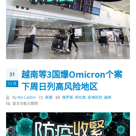
越南等3国爆Omicron个案
31
下周日列高风险地区
12 月
By
Ma Canbin
新聞
俄罗斯
,
库拉索
,
疫情防控
,
越南
在
留言功能已關閉
〈越
南
等
3
国