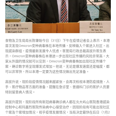
社
区
治
疗
设
施〉
中
食物及卫生局局长陈肇始今日（31日）下午在疫情记者会上表示，本港
首次发现Omicron变种病毒株在本地传播，反映输入个案进入社区，出
现感染群组，疫情最新发展令人忧虑。医管局行政总裁高拔升医生表
示，Omicron变种病毒株在本港进一步出现社区传播的风险非常高，大
家从外国的情况就可以见到，Omicron变种病毒株如出现社区传播个
案，确诊数字将呈现爆发式增加。他说，无论是爆发速度还是幅度，都
可以非常快，所以本港一定要为这些情况做出充足准备。
高拔升说，现阶段疫情情况越来越紧张，会再次检视本港防疫措施、人
手、医疗物品等方面的准备，提醒在急诊室、普通科门诊的医护人员要
特别留意病人情况。
高拔升提到，现阶段所有新冠病毒确诊病人都在北大屿山医院香港感染
控制中心和玛嘉烈医院传染病中心接受治疗，因现阶段有可能出现社区
个案及个案增加情况，视乎疫情发展情况，当局决定最快在后日（1月2