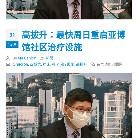
高拔升：最快周日重启亚博
31
馆社区治疗设施
12 月
By
Ma Canbin
新聞
在
Omicron
,
亚博馆
,
病床
,
社区治疗设施
,
高拔升
留言功能已關閉
〈高
拔
升：
最
快
周
日
重
启
亚
博
馆