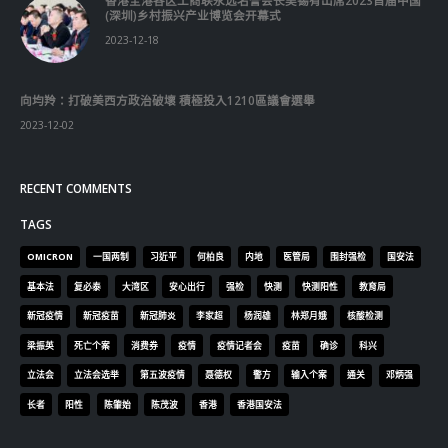
香港全港各区工商联永远名誉会长吴锡有出席2023首届中国
(深圳)乡村振兴产业博览会开幕式
2023-12-18
向均羚：打破美西方政治破壞 積極投入1210區議會選舉
2023-12-02
RECENT COMMENTS
TAGS
OMICRON
一国两制
习近平
何柏良
内地
医管局
围封强检
国安法
基本法
复必泰
大湾区
安心出行
强检
快测
快测阳性
教育局
新冠疫情
新冠疫苗
新冠肺炎
李家超
杨润雄
林郑月娥
核酸检测
梁振英
死亡个案
消费券
疫情
疫情记者会
疫苗
确诊
科兴
立法会
立法会选举
第五波疫情
聂德权
警方
输入个案
通关
邓炳强
长者
阳性
陈肇始
陈茂波
香港
香港国安法