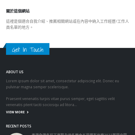
關於這個網站
這裡是個適合自我介紹、推薦相關網站或在內容中納入工作經歷/工作人
員名單的地方。
Get In Touch
ABOUT US
Lorem ipsum dolor sit amet, consectetur adipiscing elit. Donec eu
pulvinar magna semper scelerisque.
Praesent venenatis turpis vitae purus semper, eget sagittis velit
venenatis ptent taciti sociosqu ad litora…
VIEW MORE
RECENT POSTS