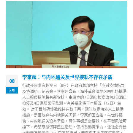
李家超：与内地通关及世界接轨不存在矛盾
08
行政长官李家超今日（8日）在政府总部主持「应对疫情指导
8 月
及协调组」记者会。李家超公布，海外或台湾地区由机场抵港
人士检疫措施将有新安排，由原本的7日酒店检疫改为3日酒店
检疫及4日家居医学监测。有关措施将于本周五（12日）生
效。 对于目前确诊数维持在数千宗，现时放宽海外人士抵港
措施，是否放弃与内地通关问题，李家超回应指，与世界接
轨、与内地通关没有矛盾，两件事都是需要做，在平衡风险可
控下，希望尽量保障民生活动，保持香港竞争力，让社会有最
大动能及经济活力。 李家超指出，要尊重内地的防疫政策，