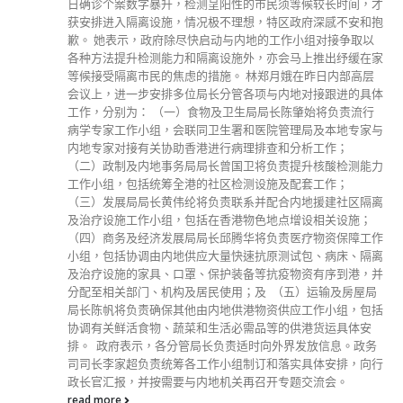
候较长时间，才
府深感不安和抱
小组对接争取以
上推出纾缓在家
在昨日内部高层
对接跟进的具体
肇始将负责流行
局及本地专家与
分析工作；
升核酸检测能力
配套工作；
地援建社区隔离
增设相关设施；
疗物资保障工作
包、病床、隔离
资有序到港，并
）运输及房屋局
工作小组，包括
港货运具体安
发放信息。政务
具体安排，向行
交流会。
分類