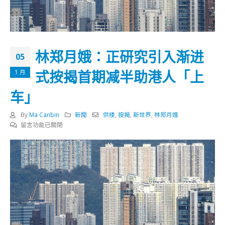
林郑月娥：正研究引入渐进
05
式按揭首期减半助港人「上
1 月
车」
By
Ma Canbin
新聞
供楼
,
按揭
,
新世界
,
林郑月娥
在
留言功能已關閉
〈林
郑
月
娥：
正
研
究
引
入
渐