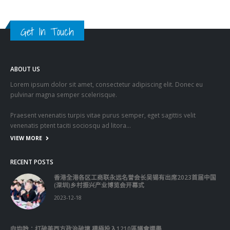
pulvinar magna semper scelerisque.
Praesent venenatis turpis vitae purus semper, eget sagittis velit
venenatis ptent taciti sociosqu ad litora…
VIEW MORE
RECENT POSTS
香港全港各区工商联永远名誉会长吴锡有出席2023首届中国
(深圳)乡村振兴产业博览会开幕式
2023-12-18
向均羚：打破美西方政治破壞 積極投入1210區議會選舉
2023-12-02
RECENT COMMENTS
TAGS
OMICRON
一国两制
习近平
何柏良
内地
医管局
围封强检
国安法