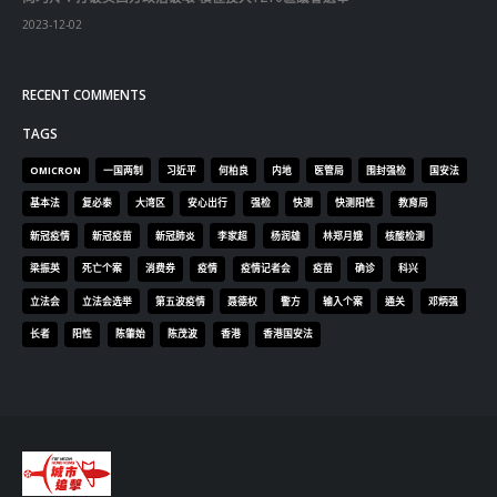
基本法
复必泰
大湾区
安心出行
强检
快测
快测阳性
教育局
新冠疫情
新冠疫苗
新冠肺炎
李家超
杨润雄
林郑月娥
核酸检测
梁振英
死亡个案
消费券
疫情
疫情记者会
疫苗
确诊
科兴
立法会
立法会选举
第五波疫情
聂德权
警方
输入个案
通关
邓炳强
长者
阳性
陈肇始
陈茂波
香港
香港国安法
© Copyright 2019. All Rights Reserved.