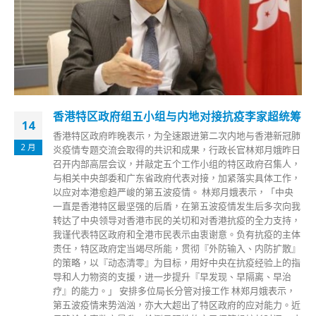
疫李家超统筹
GODIVA 6款法国雪糕含禁用除害剂 
09
促即时停售
地与香港新冠肺
12 月
官林郑月娥昨日
香港食物安全中心今日(9日)公布，GODIVA品
区政府召集人，
口雪榚 ，因有关产品部分批次所使用的稳定剂
落实具体工作，
洲联盟禁用的除害剂环氧乙烷，受影响产品已
娥表示，「中央
业界如持有受影响批次的产品，应立即停止使用
发生后多次向我
安中心表示，GODIVA的6款产品包括“Chocolat
疫的全力支持，
Cheesecake Flavoured Ice Cream”、“Milk Ch
负有抗疫的主体
Frozen Confection with Dark Chocolate”、“Bel
入、内防扩散』
read more
抗疫经验上的指
早隔离、早治
林郑月娥表示，
的应对能力。近