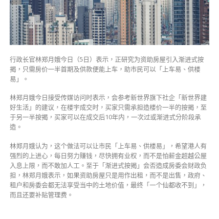
进
式
按
揭
首
期
行政长官林郑月娥今日（5日）表示，正研究为资助房屋引入渐进式按
减
揭，只需房价一半首期及供款便能上车，助市民可以「上车易、供楼
半
易」。
助
林郑月娥今日接受传媒访问时表示，会参考新世界旗下社企「新世界建
港
好生活」的建议，在楼宇成交时，买家只需承担造楼价一半的按揭，至
人
于另一半按揭，买家可以在成交后10年内，一次过或渐进式分阶段承
「上
造。
车」〉
中
林郑月娥认为，这个做法可以让市民「上车易、供楼易」，希望港人有
强烈的上进心，每日努力赚钱，尽快拥有业权，而不是怕薪金超越公屋
入息上限，而不敢加人工。至于「渐进式按揭」会否造成房委会财政负
担，林郑月娥表示，如果资助房屋只是用作出租，而不是出售，政府、
租户和房委会都无法享受当中的土地价值，最终「一个仙都收不到」，
而且还要补贴管理费。