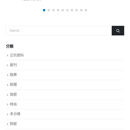
公司資料
副刊
娛樂
新聞
旅遊
時尚
未分類
財經
最新報導
香港全港各区工商联永远名誉会长吴锡有出席2023首届中国
(深圳)乡村振兴产业博览会开幕式
2023-12-18
向均羚：打破美西方政治破壞 積極投入1210區議會選舉
2023-12-02