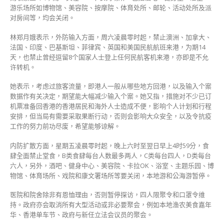
派
游乐场所如博物馆、美容院、按摩院、体育处所、邮轮、活动处所及派
对
对房间等，均会关闭。
房
间
林郑月娥表示，外防输入方面，周六凌晨零时起，禁止澳洲、加拿大、
等〉
法国、印度、巴基斯坦、菲律宾、英国和美国民航航班来港，为期14
中
天，也禁止曾经逗留8个国家人士登上任何民航客机来港，亦即是不允
许转机。
她表示，考虑过旅客流量，即港人一般从哪些地方回港，以及输入个案
数据作有关决定，期望能大幅减少输入个案。她又指，措施对不少已订
机票准备回香港的香港居民和海外人士造成不便，影响个人计划和行程
安排，但当局有需要采取果断行动，否则会影响大众安全，以及令抗疫
工作的努力前功尽废，希望能够谅解。
内防扩散方面，星期五凌晨零时起，晚上六时至翌日早上4时59分，食
肆全面禁止堂食，B类食肆每台人数最多两人，C类每台四人，D类每台
六人，另外，酒吧、健身中心、美容院、卡拉OK、浴室、主题乐园、博
物馆、体育场所、戏院和康文署场所等要关闭，本地游和公海游暂停。
医院和院舍除非有恩恤理由，否则暂停探访，四人限聚令和口罩令维
持。政府亦会取消所有大型活动或非必要聚会，例如本地渔农美食嘉年
华、香港单车节、政府与新任立法会议员的聚会。