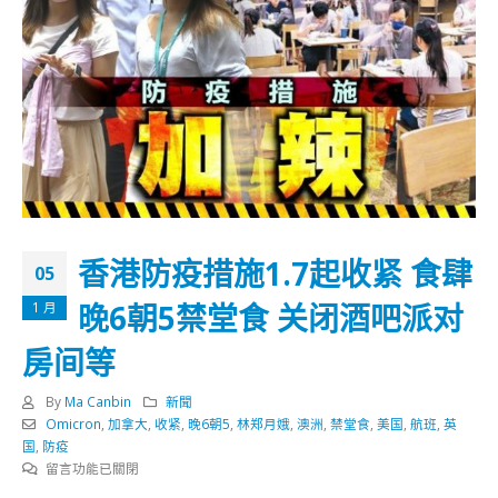
香港防疫措施1.7起收紧 食肆
05
晚6朝5禁堂食 关闭酒吧派对
1 月
房间等
By
Ma Canbin
新聞
Omicron
,
加拿大
,
收紧
,
晚6朝5
,
林郑月娥
,
澳洲
,
禁堂食
,
美国
,
航班
,
英
国
,
防疫
在
留言功能已關閉
〈香