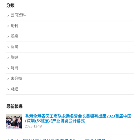
最新報導
選舉日踴躍投票 文: 朱家健
2023-11-30
抹黑候選人涉選舉舞弊 文: 朱家健
2023-11-30
香港公院探访明起无须预约一图睇清最新安排
2023-01-31
關於我們
關於這個網站
這裡是個適合自我介紹、推薦相關網站或在內容中納入工作經歷/工作人
員名單的地方。