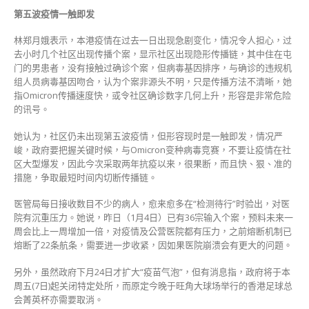
第五波疫情一触即发
林郑月娥表示，本港疫情在过去一日出现急剧变化，情况令人担心，过
去小时几个社区出现传播个案，显示社区出现隐形传播链，其中住在屯
门的男患者，没有接触过确诊个案，但病毒基因排序，与确诊的违规机
组人员病毒基因吻合，认为个案非源头不明，只是传播方法不清晰，她
指Omicron传播速度快，或令社区确诊数字几何上升，形容是非常危险
的讯号。
她认为，社区仍未出现第五波疫情，但形容现时是一触即发，情况严
峻，政府要把握关键时候，与Omicron变种病毒竞赛，不要让疫情在社
区大型爆发，因此今次采取两年抗疫以来，很果断，而且快、狠、准的
措施，争取最短时间内切断传播链。
医管局每日接收数目不少的病人，愈来愈多在“检测待行”时验出，对医
院有沉重压力。她说，昨日（1月4日）已有36宗输入个案，预料未来一
周会比上一周增加一倍，对疫情及公营医院都有压力，之前熔断机制已
熔断了22条航条，需要进一步收紧，因如果医院崩溃会有更大的问题。
另外，虽然政府下月24日才扩大“疫苗气泡”，但有消息指，政府将于本
周五(7日)起关闭特定处所，而原定今晚于旺角大球场举行的香港足球总
会菁英杯亦需要取消。