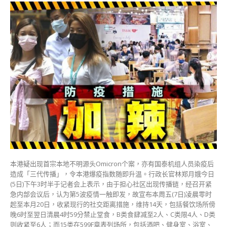
港
防
疫
措
施
1.7
起
收
紧
食
肆
晚
6
朝
5
禁
本港疑出现首宗本地不明源头Omicron个案，亦有国泰机组人员染疫后
堂
造成「三代传播」，令本港爆疫指数随即升温。行政长官林郑月娥今日
食
(5日)下午3时半于记者会上表示，由于担心社区出现传播链，经召开紧
关
急内部会议后，认为第5波疫情一触即发，故宣布本周五(7日)凌晨零时
闭
起至本月20日，收紧现行的社交距离措施，维持14天，包括餐饮场所傍
酒
晚6时至翌日清晨4时59分禁止堂食，B类食肆减至2人、C类限4人、D类
吧
则收紧至6人；而15类在599F章表列场所，包括酒吧、健身室、浴室、