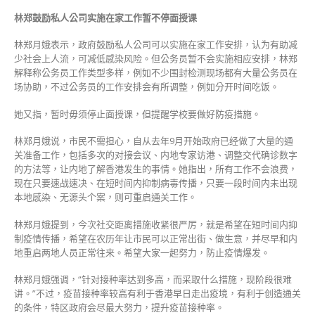
林郑鼓励私人公司实施在家工作暂不停面授课
林郑月娥表示，政府鼓励私人公司可以实施在家工作安排，认为有助减
少社会上人流，可减低感染风险。但公务员暂不会实施相应安排，林郑
解释称公务员工作类型多样，例如不少围封检测现场都有大量公务员在
场协助，不过公务员的工作安排会有所调整，例如分开时间吃饭。
她又指，暂时毋须停止面授课，但提醒学校要做好防疫措施。
林郑月娥说，市民不需担心，自从去年9月开始政府已经做了大量的通
关准备工作，包括多次的对接会议、内地专家访港、调整交代确诊数字
的方法等，让内地了解香港发生的事情。她指出，所有工作不会浪费，
现在只要速战速决、在短时间内抑制病毒传播，只要一段时间内未出现
本地感染、无源头个案，则可重启通关工作。
林郑月娥提到，今次社交距离措施收紧很严厉，就是希望在短时间内抑
制疫情传播，希望在农历年让市民可以正常出街、做生意，并尽早和内
地重启两地人员正常往来。希望大家一起努力，防止疫情爆发。
林郑月娥强调，“针对接种率达到多高，而采取什么措施，现阶段很难
讲。”不过，疫苗接种率较高有利于香港早日走出疫境，有利于创造通关
的条件，特区政府会尽最大努力，提升疫苗接种率。