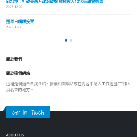
Get In Touch
ABOUT US
Lorem ipsum dolor sit amet, consectetur adipiscing elit. Donec eu
pulvinar magna semper scelerisque.
Praesent venenatis turpis vitae purus semper, eget sagittis velit
venenatis ptent taciti sociosqu ad litora…
VIEW MORE
RECENT POSTS
香港全港各区工商联永远名誉会长吴锡有出席2023首届中国
(深圳)乡村振兴产业博览会开幕式
2023-12-18