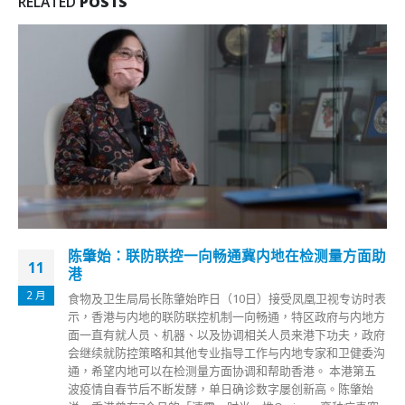
RELATED
POSTS
内地供港鲜活食品进一步增加蔬菜价格继续回落
18
香港政府发言人今日（18日）表示，昨日由内地进口本港的鲜
2 月
活食品供应进一步增加。 根据最新资料，昨日截至午夜，经
由渔护署及蔬菜统营处各批发市场推出市面的内地供港蔬菜供
应量较日前有所上升，为13010多担（即约788000公斤），约
为平日供应量的9成，而整体蔬菜批发价亦继续回落。昨日内
地进口本港的冰鲜家禽和肉类整体货量亦有上升，货量为平日
7成左右。