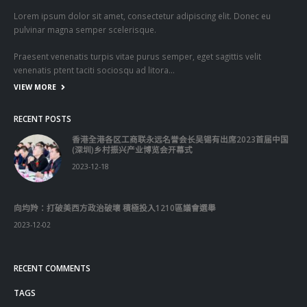
向均羚：打破美西方政治破壞 積極投入1210區議會選舉
2023-12-02
RECENT COMMENTS
TAGS
OMICRON
一国两制
习近平
何柏良
内地
医管局
围封强检
国安法
基本法
复必泰
大湾区
安心出行
强检
快测
快测阳性
教育局
新冠疫情
新冠疫苗
新冠肺炎
李家超
杨润雄
林郑月娥
核酸检测
梁振英
死亡个案
消费券
疫情
疫情记者会
疫苗
确诊
科兴
立法会
立法会选举
第五波疫情
聂德权
警方
输入个案
通关
邓炳强
长者
阳性
陈肇始
陈茂波
香港
香港国安法