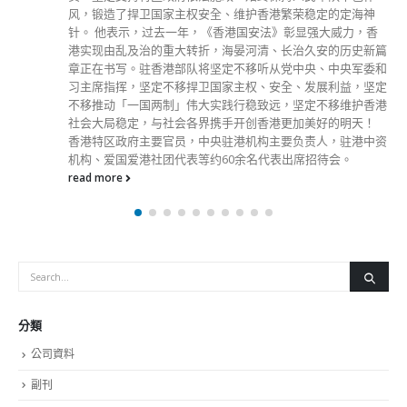
风，锻造了捍卫国家主权安全、维护香港繁荣稳定的定海神
针。 他表示，过去一年，《香港国安法》彰显强大威力，香
港实现由乱及治的重大转折，海晏河清、长治久安的历史新篇
章正在书写。驻香港部队将坚定不移听从党中央、中央军委和
习主席指挥，坚定不移捍卫国家主权、安全、发展利益，坚定
不移推动「一国两制」伟大实践行稳致远，坚定不移维护香港
社会大局稳定，与社会各界携手开创香港更加美好的明天！
香港特区政府主要官员，中央驻港机构主要负责人，驻港中资
机构、爱国爱港社团代表等约60余名代表出席招待会。
read more
分類
公司資料
副刊