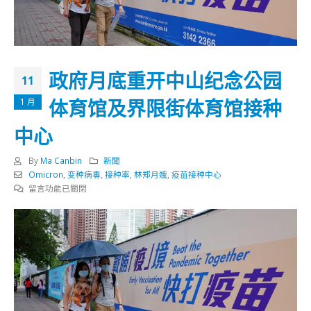
政府月底重开中山纪念公园
11
体育馆及界限街体育馆接种
1 月
中心
By
Ma Canbin
新聞
Omicron
,
变种病毒
,
接种率
,
林郑月娥
,
疫苗接种中心
在
留言功能已關閉
〈政
府
月
底
重
开
中
山