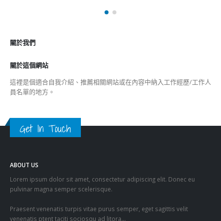
關於我們
關於這個網站
這裡是個適合自我介紹、推薦相關網站或在內容中納入工作經歷/工作人
員名單的地方。
Get In Touch
ABOUT US
Lorem ipsum dolor sit amet, consectetur adipiscing elit. Donec eu
pulvinar magna semper scelerisque.
Praesent venenatis turpis vitae purus semper, eget sagittis velit
venenatis ptent taciti sociosqu ad litora…