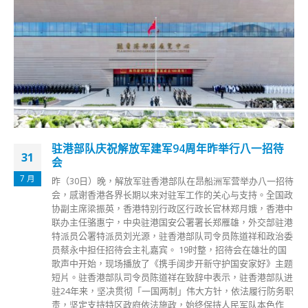
驻港部队庆祝解放军建军94周年昨举行八一招待
31
会
7 月
昨（30日）晚，解放军驻香港部队在昂船洲军营举办八一招待
会，感谢香港各界长期以来对驻军工作的关心与支持。全国政
协副主席梁振英，香港特别行政区行政长官林郑月娥，香港中
联办主任骆惠宁，中央驻港国安公署署长郑雁雄，外交部驻港
特派员公署特派员刘光源，驻香港部队司令员陈道祥和政治委
员蔡永中担任招待会主礼嘉宾。 19时整，招待会在雄壮的国
歌声中开始，现场播放了《携手阔步开新守护国安家好》主题
短片。驻香港部队司令员陈道祥在致辞中表示，驻香港部队进
驻24年来，坚决贯彻「一国两制」伟大方针，依法履行防务职
责，坚定支持特区政府依法施政，始终保持人民军队本色作