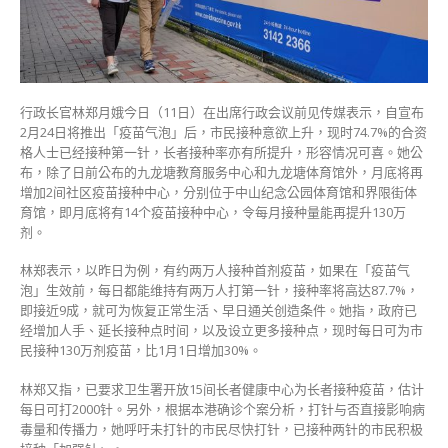
纪
念
公
园
体
育
行政长官林郑月娥今日（11日）在出席行政会议前见传媒表示，自宣布
馆
2月24日将推出「疫苗气泡」后，市民接种意欲上升，现时74.7%的合资
及
格人士已经接种第一针，长者接种率亦有所提升，形容情况可喜。她公
界
布，除了日前公布的九龙塘教育服务中心和九龙塘体育馆外，月底将再
限
增加2间社区疫苗接种中心，分别位于中山纪念公园体育馆和界限街体
街
育馆，即月底将有14个疫苗接种中心，令每月接种量能再提升130万
体
剂。
育
馆
林郑表示，以昨日为例，有约两万人接种首剂疫苗，如果在「疫苗气
接
泡」生效前，每日都能维持有两万人打第一针，接种率将高达87.7%，
种
即接近9成，就可为恢复正常生活、早日通关创造条件。她指，政府已
中
经增加人手、延长接种点时间，以及设立更多接种点，现时每日可为市
心〉
民接种130万剂疫苗，比1月1日增加30%。
中
林郑又指，已要求卫生署开放15间长者健康中心为长者接种疫苗，估计
每日可打2000针。另外，根据本港确诊个案分析，打针与否直接影响病
毒量和传播力，她呼吁未打针的市民尽快打针，已接种两针的市民积极