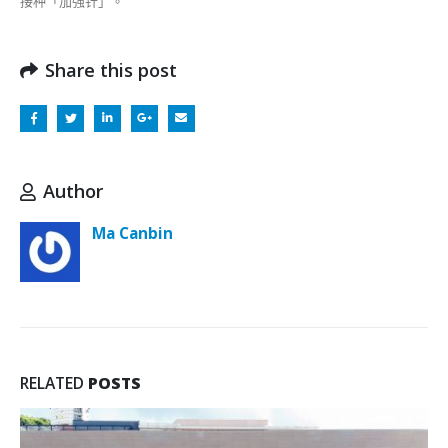
接种「加强针」。
Share this post
Author
Ma Canbin
RELATED
POSTS