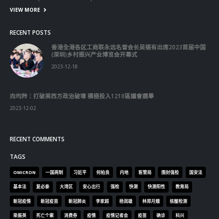
VIEW MORE
RECENT POSTS
香港全港各区工商联永远名誉会长吴锡有出席2023首届中国
(深圳)乡村振兴产业博览会开幕式
2023-12-18
向均羚：打破美西方政治破壞 積極投入1210區議會選舉
2023-12-02
RECENT COMMENTS
TAGS
OMICRON
一国两制
习近平
何柏良
内地
医管局
围封强检
国安法
基本法
复必泰
大湾区
安心出行
强检
快测
快测阳性
教育局
新冠疫情
新冠疫苗
新冠肺炎
李家超
杨润雄
林郑月娥
核酸检测
梁振英
死亡个案
消费券
疫情
疫情记者会
疫苗
确诊
科兴