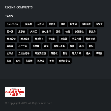
RECENT COMMENTS
TAGS
OMICRON
一国两制
习近平
何柏良
内地
医管局
围封强检
国安法
基本法
复必泰
大湾区
安心出行
强检
快测
快测阳性
教育局
新冠疫情
新冠疫苗
新冠肺炎
李家超
杨润雄
林郑月娥
核酸检测
梁振英
死亡个案
消费券
疫情
疫情记者会
疫苗
确诊
科兴
立法会
立法会选举
第五波疫情
聂德权
警方
输入个案
通关
邓炳强
长者
阳性
陈肇始
陈茂波
香港
香港国安法
© Copyright 2019. All Rights Reserved.