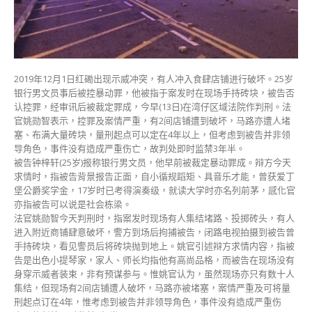
囚
3
年
半
官
斥
2019年12月1日红磡出现示威冲突，有人冲入食肆店铺进行破坏。25岁
严
银行男文员事后被控暴动罪，他被指于案发时在现场手持砖块，被告否
重
认控罪，经审讯后被裁定罪成，今早(13日)在湾仔区域法院作判刑。法
破
官姚勋智表示，控罪及案情严重，有2间店铺遭到破坏，马路亦遭人堵
坏
塞、布满大量砖块，量刑起点可以定在4年以上，但考虑到被告并非领
社
导角色，事件没有造成严重伤亡，故判处即时监禁3年半。
会
被告钟梓轩(25岁)报称银行男文员，他早前被裁定暴动罪成。辩方今天
安
求情时，指被告背景报告正面，自小循规蹈矩、具音乐才能，曾获爱丁
宁〉
堡公爵奖学金，17岁时已考得演奏级，就读大学时亦名列前茅，感化官
中
亦指被告可以说是社会栋梁。
法官姚勋智今天判刑时，指案发时现场有人集结堵路、投掷砖头，有人
进入附近商铺肆意破坏，警方到场后拘捕被告，闭路电视拍摄到被告曾
手持砖块，看见警员后将砖块抛到地上。姚官引述辩方求情内容，指被
告是出色小提琴家，家人、师长均指他有高尚品格，而被告在现场没有
身穿示威者装束，非有预谋参与。惟姚官认为，虽然现场亦只有数十人
集结，但现场有2间店铺遭人破坏，马路亦被堵塞，案情严重及可将量
刑起点订在4年，惟考虑到被告并非领导角色，事件没有造成严重伤