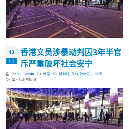
香港文员涉暴动判囚3年半官
13
斥严重破坏社会安宁
1 月
By
Ma Canbin
新聞
姚勋智
,
暴动
,
社会安宁
,
红磡
在
留言功能已關閉
〈香
港
文
员
涉
暴
动
判