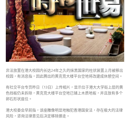
大
楼
平
台
空
地
或
改
作
休
憩
空
非法放置在港大校园内长达24年之久的抹黑国家的柱状装置上月被移出
间〉
校园，有消息指，因此腾出的黄克竞大楼平台空地将改建成休憩空间。
中
有社交平台专页昨日（13日）上传相片，显示位于港大大学街上层的黄
色挡板仍未拆除，黄克竞大楼平台空地已铺上木质地板，并且放有多个
卵石形状座位。
港大校委会早前指，该座雕像明显地触犯香港国安法，存在极大的法律
风险，咨询法律意见后决定移除挪走。