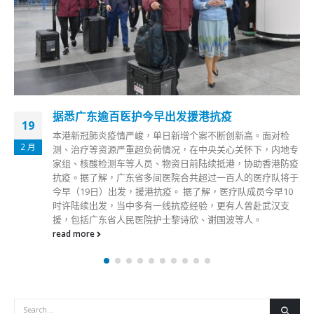
据悉广东逾百医护今早出发援港抗疫
19
本港新冠肺炎疫情严峻，单日新增个案不断创新高。面对检
2 月
测、治疗等资源严重超负荷情况，在中央关心关怀下，内地专
家组、核酸检测车等人员、物资日前陆续抵港，协助香港防疫
抗疫。据了解，广东省多间医院合共超过一百人的医疗队将于
今早（19日）出发，援港抗疫。 据了解，医疗队成员今早10
时许陆续出发，当中多有一线抗疫经验，更有人曾赴武汉支
援，包括广东省人民医院护士黎诗欣、谢国波等人。
read more