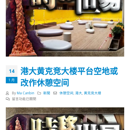
港大黄克竞大楼平台空地或
14
改作休憩空间
1 月
By
Ma Canbin
新聞
休憩空间
,
港大
,
黄克竞大楼
在
留言功能已關閉
〈港
大
黄
克
竞