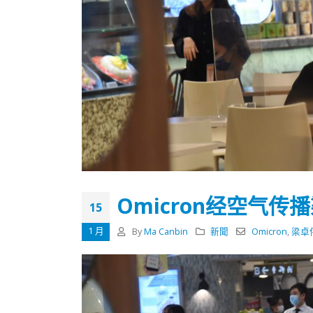
Omicron经空气
15
1 月
By
Ma Canbin
新聞
Omicron
,
梁卓
香港全港各区工商联永远名誉
選舉日
会长吴锡有出席2023首届中国
2023-11-
(深圳)乡村振兴产业博览会开幕