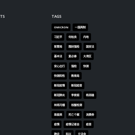
的高
业态
TS
TAGS
他称
每个
OMICRON
一国两制
会耐
习近平
何柏良
内地
诱。
医管局
围封强检
国安法
手及
旗的
基本法
复必泰
大湾区
深感
安心出行
强检
快测
read
快测阳性
教育局
新冠疫情
新冠疫苗
新冠肺炎
李家超
杨润雄
林郑月娥
核酸检测
梁振英
死亡个案
消费券
疫情
疫情记者会
疫苗
确诊
科兴
立法会