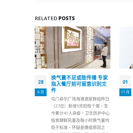
RELATED
POSTS
传播 专家
谭耀宗：民主派区议员参
01
29
留意识别文
选立会有机会通过资格审
查
11 月
7 月
酒家群组昨日
对于有非建制人士参选立法会选
宗阳性个案，至
举，全国人大常委会委员谭耀宗
，卫生防护中心
今日回应指，有非建制区议员参
小时换气量均
选立会是好事，认为他们亦有机
爆疫原因之
会通过资格审查。 谭耀宗表示，