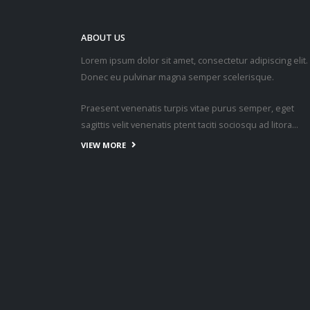
ABOUT US
Lorem ipsum dolor sit amet, consectetur adipiscing elit.
Donec eu pulvinar magna semper scelerisque.
Praesent venenatis turpis vitae purus semper, eget
sagittis velit venenatis ptent taciti sociosqu ad litora…
VIEW MORE