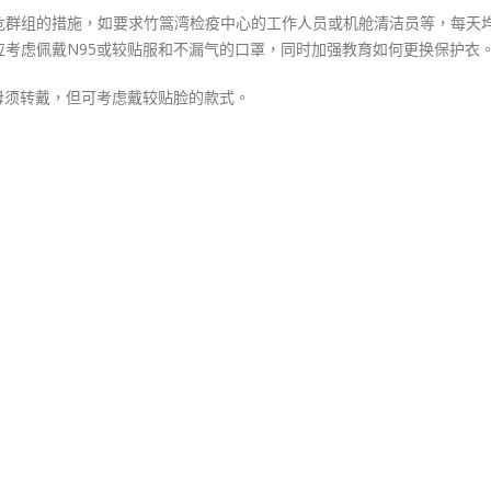
危群组的措施，如要求竹篙湾检疫中心的工作人员或机舱清洁员等，每天
考虑佩戴N95或较贴服和不漏气的口罩，同时加强教育如何更换保护衣
毋须转戴，但可考虑戴较贴脸的款式。