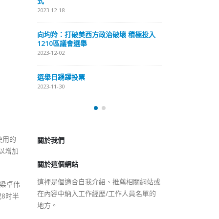
式
抹黑候選人涉選舉舞弊 文: 朱家健
2023-12-18
2023-11-30
極投入
向均羚：打破
香港公院探访明起无须预约一
1210區議會
图睇清最新安排
2023-12-02
2023-01-31
選舉日踴躍投
2023-11-30
關於我們
關於這個網站
使用的
以增加
這裡是個適合自我介紹、推薦相關網站或
在內容中納入工作經歷/工作人員名單的
地方。
梁卓伟
8时半