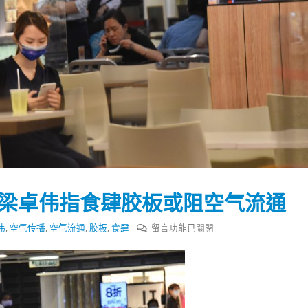
传播梁卓伟指食肆胶板或阻空气流通
在
伟
,
空气传播
,
空气流通
,
胶板
,
食肆
留言功能已關閉
〈Omicron
经
踴躍投票 文: 朱家健
香港全港各区工商联永
空
会长吴锡有出席2023首
30
气
(深圳)乡村振兴产业博