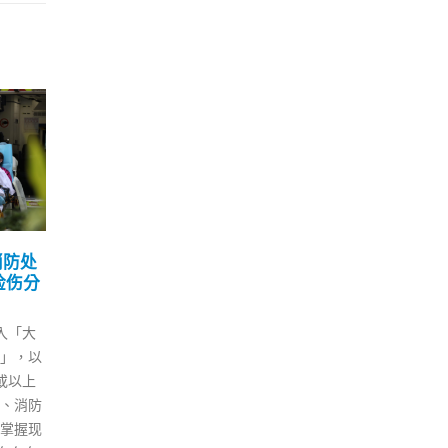
确诊者
港大与国药研发新
警
28
30
离设
Omicron疫苗逾500人已
后
打首针
心
6 月
9 月
民今日
香港大学医学研究团队与国药集
今年
进行快
团合作，研发针对变种病毒
后首
区感染
Omicron的疫苗。计划目标招募
大纪
，帮助
1800名已接种两剂或三剂科兴或
操。
示，经
复必泰疫苗的成人，再随机分为
操的