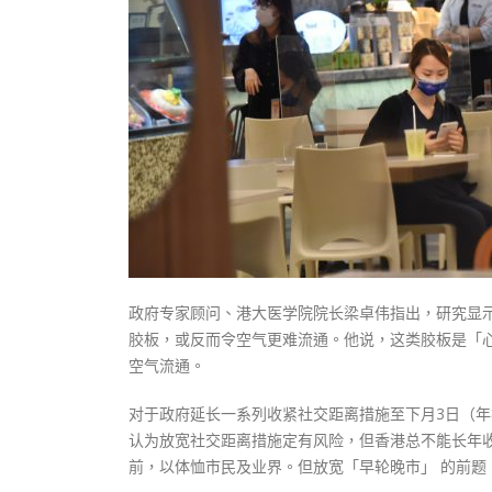
式
抹黑候
2023-12-18
2023-11-
向均羚：打破美西方政治破壞 積極投入
1210區議會選舉
2023-12-02
選舉日踴躍投票
2023-11-30
政府专家顾问、港大医学院院长梁卓伟指出，研究显示
胶板，或反而令空气更难流通。他说，这类胶板是「心
空气流通。
对于政府延长一系列收紧社交距离措施至下月3日（
认为放宽社交距离措施定有风险，但香港总不能长年收
前，以体恤市民及业界。但放宽「早轮晚市」 的前