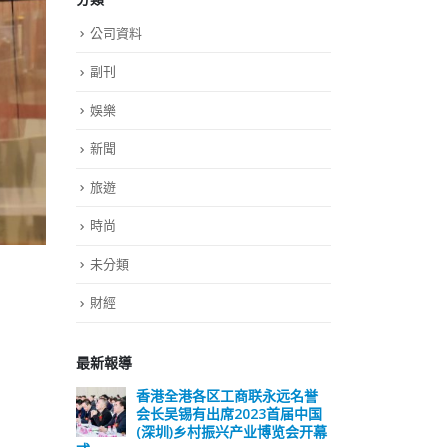
公司資料
副刊
娛樂
新聞
旅遊
時尚
未分類
財經
最新報導
远名誉
選舉日踴躍投票 文: 朱家健
香
届中国
会长
2023-11-30
览会开幕
(深