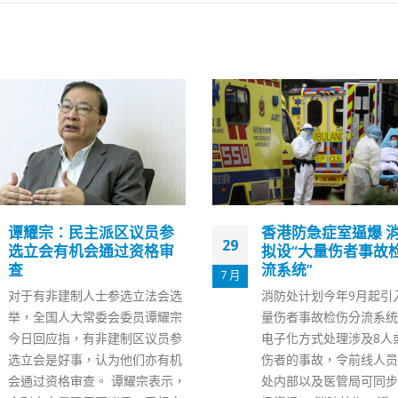
香港防急症室逼爆 消防处
香港今起全民快测 
08
拟设“大量伤者事故检伤分
可求助消防处送往隔
流系统”
施
4 月
消防处计划今年9月起引入「大
香港特区政府呼吁全港市
量伤者事故检伤分流系统」，以
（8日）起一连三日每日
电子化方式处理涉及8人或以上
速抗原测试，以便了解社
伤者的事故，令前线人员、消防
情况，早日截断病毒传播
处内部以及医管局可同步掌握现
社会尽快复常。消防处表