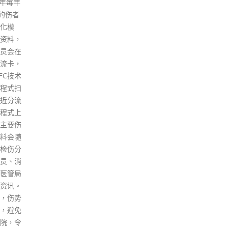
，如果
三组，一组接种原始病毒株疫
次派
可求助
苗，其余两组接种分别由国药北
香港
有需要
京或武汉药厂生产的Omicron变
员表
。 消防
异病毒株疫苗。 港大医学院内科
要保
p（按下
学系传染病科主任及临床教授孔
要表
繁毅指，截至上周四已有约1300
一期
2939?
人登记，逾500人打了首针，约
警察
施） 电
两至三成人出现针口痛或手部酸
辅警
hk
微信
痛等较严重的副作用，而暂时只
人员
需的个人资
有一名参加者在打针后14天内受
提供
须与证件
感染。 参加者要在28日内打两
更于
证件号码
针，其后接受一年监察，按时返
育日
号码 住址
回接种中心抽血监察抗体水平。
中式
2深喉唾
孔繁毅指，今次研发的疫苗主要
新一
） 检测
是针对Omicron BA.1变种病
方队
毒，但相信对其他Omicron亚变
纪念
异病毒株，以至新的变种病毒亦
旗仪
有效。他又预计10月会有初步数
挑战
据，期望年底前让市民接种。
其中