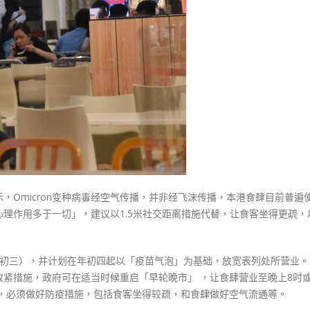
式
传
選人涉選舉舞弊 文: 朱家健
2023-12-18
播
30
梁
向均羚：打破美西方政治破壞 積
卓
香港公院探访明起无须预约一
1210區議會選舉
伟
图睇清最新安排
2023-12-02
指
2023-01-31
食
選舉日踴躍投票
肆
2023-11-30
胶
板
或
阻
，Omicron变种病毒经空气传播，并非经飞沫传播，本港食肆目前普遍
空
理作用多于一切」，建议以1.5米社交距离措施代替，让食客坐得更疏，
气
流
通〉
年初三），并计划在年初四起以「疫苗气泡」为基础，放宽表列处所营业。
中
紧措施，政府可在适当时候重启「早轮晚市」 ，让食肆营业至晚上8时或
题，必须做好防疫措施，包括食客坐得较疏，和食肆做好空气流通等。