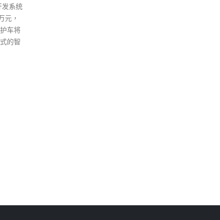
人员
read more
易，
时间
所有
保持
表现
挑战
令，
须发
奏运
口令
沙哑
人员
整齐
步，
要着
时会
作的
支位