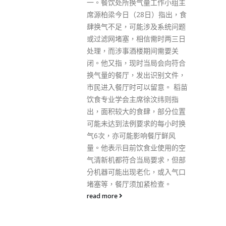
量工作小组主
个别人士是现届区议员，已经完
8日）指出，食
成及通过宣誓，只要他们没有作
涉及系统问题
出牴触《香港国安法》的行为，
信需时两三日
将有机会通过候选人资格审查委
期间需要关
员会的审核。 对于有港区人大代
当局会向符合
表提名非建制参选人，谭耀宗认
出识别文件，
为，人大政协都会认真审视，是
以留意。 稻苗
否给予机会让不同背景的人参
徐汶纬则指
选，强调这是好事，因在新的选
肆，部分位置
举制度下，立法会选举开放和公
求的每小时换
平，相信会有多方面背景的参选
响餐厅鲜风
人。 行政会议成员、港区全国人
食业使用的空
大代表叶国谦则指，今次立法会
局要求，但部
选举有建制及非建制人士参选，
化，或入气口
体现选举并非“清一色”，但前提
紧检查。
是大家都是“爱国爱港”。 叶国谦
又指，过往社会有假象，认为
“闹政府”就是监察政府，“闹得
凶”是政治本钱，造成立法会不