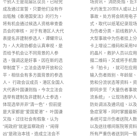
场资讯。 消防处指，近3年每年
快速抗原测试呈阳性市民
大约发生20宗8人或以上的伤者
症状轻微并有自理能力，
事故。处方将会转用电子化模
消防处，当局会尽快安排
式，取代以纸笔纪录现场资料，
的市民入住社区隔离设施
为伤者分类。前线救护人员会在
处联络方式： WhatsAp
大型事故中为伤者挂上分流卡，
连结传送信息：
卡上增设二维码和采用NFC技术
https://wa.me/8525233
的晶片，救护人员以应用程式扫
text=我需要入住隔离设
描二维码，又或将手机靠近分流
邮：
fsd_cif@hkfsd.gov.
卡「拍卡」，就可在应用程式上
帐号：fsd_cif 提供所
输入伤者姓别、年龄层、主要伤
料： 中文及英文姓名（
势和分流状态等资料。资料会随
姓名相同） 年龄 性别 
即同步至「大量伤者事故检伤分
（例A1234xxx） 电话
流系统」，让现场救护人员、消
检测方法（1核酸测试／
防处调派及通讯组、以及医管局
液测试／3快速抗原测试
急症室等，同时掌握最新资讯。
呈阳性结果的日期
系统可显示伤者送院人数，伤势
read more
以及送往哪间医院等资料，避免
所有严重伤者送到同一医院，令