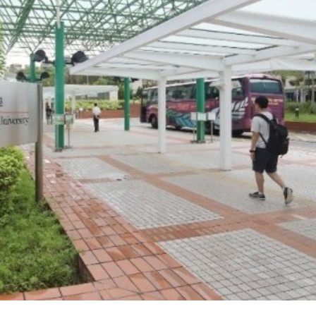
踴躍投票 文: 朱家健
香港全港各区工商联永
会长吴锡有出席2023首
30
(深圳)乡村振兴产业博