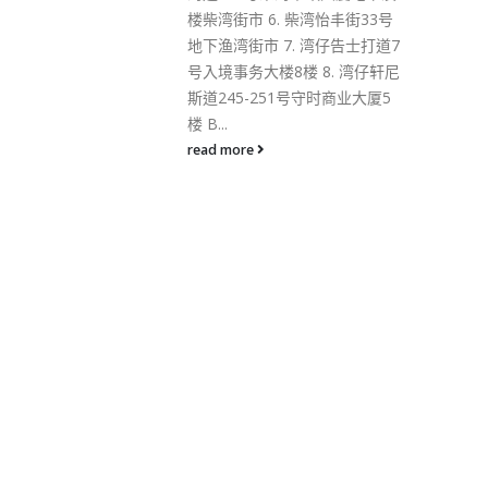
Omicron BA.2.12.1变种病毒，
湾怡丰街33号
当中10宗没有源头；至于BA.4或
 湾仔告士打道7
BA.5的怀疑个案则增1宗个案，
 8. 湾仔轩尼
为昨日公布在丽豪航天城酒店任
守时商业大厦5
清洁工的39岁女子。 欧家荣表
示，湾仔皇后大道东一间舞蹈中
心爆疫，涉及6名学生及1名教
师，他们全部于6月7日晚上7时
至9时于该地点停留，这间舞蹈
中心今日将纳入强制检测。酒吧
群组方面，中环“RACKS CITY”酒
吧再多1宗个案，全部涉及顾
客，群组累计22个案。另外上环
“FLM”酒吧再多4宗个案，涉及3
名顾客及1名员工，群组累计28
宗个案，包括25名顾客及3名职
员。 欧家荣介绍，学校呈报134
宗阳性个案，共涉及103名学生
及31名教职员，分别来自112间