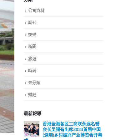
公司資料
副刊
娛樂
新聞
旅遊
時尚
未分類
財經
最新報導
远名誉
選舉日踴躍投票 文: 朱家健
香
届中国
会长
2023-11-30
览会开幕
(深