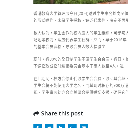
香港教育大学管理层今日(20日)透过学生事务处向
的形式运作，未获学生授权，缺乏代表性，决定不再
教大认为，学生会作为校内最大的学生组织，可参与
场地等权力，理应代表学生社群。然而，早于2016
的基本会员资格，导致会员人数大幅减少。
现时，近30%的全日制学生不属学生会会员。近日，
下调临政或临时编辑委员会基本干事人数至4人，进
在此期间，校方会停止代收学生会会费、收回其会址
学生会将不能使用大学之名，而其现时积存的900万
视，学生事务处亦会向其属会提供适切支援，确保它
Share this post