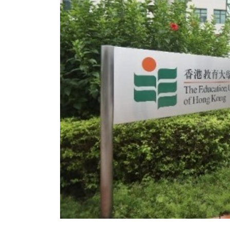
香港全港各区工商联永远名誉
選舉日
会长吴锡有出席2023首届中国
2023-11-
(深圳)乡村振兴产业博览会开幕