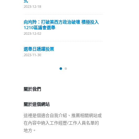
式
抹黑候選人涉選舉舞弊 文: 朱家健
2023-12-18
2023-11-30
極投入
向均羚：打破
香港公院探访明起无须预约一
1210區議會
图睇清最新安排
2023-12-02
2023-01-31
選舉日踴躍投
2023-11-30
關於我們
關於這個網站
這裡是個適合自我介紹、推薦相關網站或
在內容中納入工作經歷/工作人員名單的
地方。