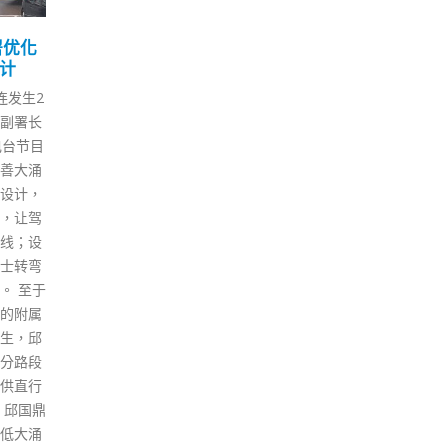
洗黑钱
援港抗疫 中国生物制药捐
澳
16
11
佣借
7万套新冠检测试剂盒
内
2 月
1 月
本港第五波疫情确诊人数屡创新
澳门
日举
高，情况十分危急。社会各界人
日）
港今年
士呼吁紧急行动起来，全民抗
制度
洗黑钱案
疫，战胜疫情。中国生物制药有
取今
但被捕
限公司昨日（15日）表示，已采
少泽
61
购7万套新冠病毒抗原检测试剂
构已
银行户
盒，分别捐赠给香港特区政府和
正有
包括外
「全港社区抗疫连线」，希望可
法律
破2宗涉
以助力香港抗疫，缓解当前检测
论；
的集团
能力超负荷的燃眉之急。 中国生
正在
共拘捕
物制药本次捐助的检测试剂盒用
询，
万港元
于居民自检，获欧盟CE证书认
护国
子会透
证，灵敏度达96.38%，有望进
列入
1000
一步提升核酸检测量，为香港抗
年澳
外佣出
疫工作提供有效帮助。 中国生物
于疫