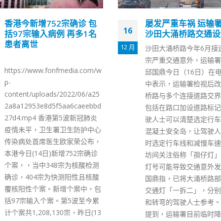
屡发严重车祸 运输署优化
今年首9月661人涉
25
沙田大涌桥路交通设计
被捕有犯罪集团诱外
出银行户口
11 月
沙田大涌桥路今年6月接连发生2
「守户者联盟」启动礼昨
宗严重交通意外，运输署副署长
行。（警方FB图片） 本
邱国鼎今日（16日）在电台节目
首9个月破获660宗涉及
中表示，运输署检视后改善大涌
件，较过去两年同期少，
桥路与多个连接道路交界设计，
人士就由去年214人升至6
包括在路口加设道路标记，让驾
人，当中不少是收钱借出
驶人士可以清楚选定行车线；设
口。警方近期发现，当中
混凝土安全岛，让驾驶人士转弯
佣。 警方表示，今年侦
时选定行车线和减慢车速。 至于
及招揽外佣借出银行户口
坊间关注俗称「孭仔灯」的附属
式洗黑钱案件，2次行动
灯号可能导致交通意外发生，邱
34名外佣，涉及约3900
国鼎指，已将大涌桥路部分路段
犯罪得益。警方指不法分
交通灯「一拆二」，分别供直行
过社交平台发匿名讯息，以
和转弯的驾驶人士参考。 邱国鼎
元至数千元的报酬，诱使
提到，运输署目前临时降低大涌