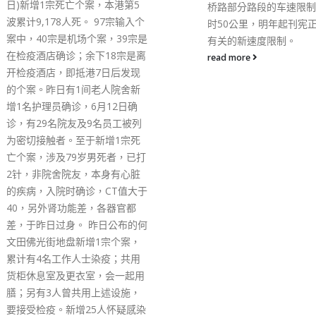
售本地银行户口，将户口
桥路部分路段的车速限制至每小
交予跨国犯罪集团成员，
时50公里，明年起刊宪正式实施
上汇款到海外。 警方提
有关的新速度限制。
卖银行户口属违法，亦呼
read more
应留意外佣的财务状况，
收到大量的银行信件。 
联盟」启动礼昨日举行。
FB图片） 另外，警方本
以「守户者联盟」作主题
传工作，并针对性向外佣
黑钱相关资讯。启动礼昨
日）已在香港警察总部举
请约200名来自政府部门
机构、监管机构及商界持
席，警务处处长萧泽颐有
持启动仪式。
read more