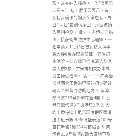
日)新增1宗死亡个案，本港第5
。 （详情见表
波累计9,178人死。 97宗输入个
乐园表示，有一
案中，40宗是机场个案，39宗是
个案患者，周
在检疫酒店确诊；余下18宗是离
访乐园，乐园被纳
开检疫酒店，即抵港7日后发现
外，入境处亦指
的个案。昨日有1间老人院舍新
中心通知，一
增1名护理员确诊，6月12日确
日曾到访入境事
诊，有29名院友及9名员工被列
份证，其后初
为密切接触者。至于新增1宗死
彻底清洁及消
亡个案，涉及79岁男死者，已打
排相关办事处
2针，非院舍院友，本身有心脏
表一：于病毒潜
的疾病，入院时确诊，CT值大于
留的初步确诊
40，另外肾功能差，各器官都
方 1. 柴湾
差，于昨日过身。 昨日公布的何
园4座 2. 香
文田佛光街地盘新增1宗个案，
3座 3. 大
累计有4名工作人士染疫；共用
园度假区香港
货柜休息室及更衣室，会一起用
湾盛泰道100号
膳；另有3人曾共用上述设施，
铺稻香 5. 柴
要接受检疫。新增25人怀疑感染
政大厦地下及1