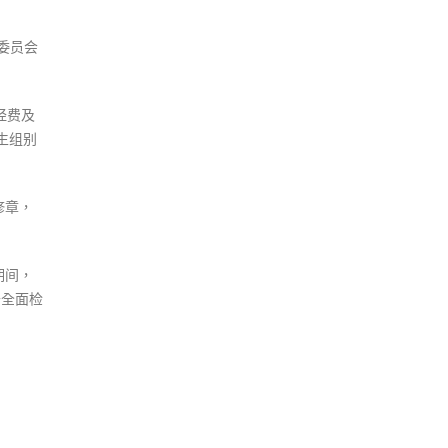
委员会
经费及
生组别
修章，
期间，
开全面检