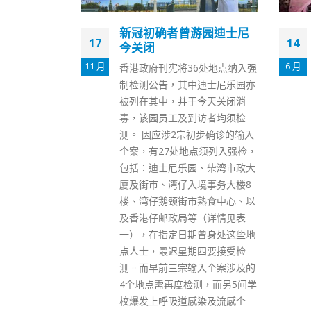
游园迪士尼
香港今新增752宗确诊 包
14
16
括97宗输入病例 再多1名
患者离世
6 月
12 月
6处地点纳入强
迪士尼乐园亦
https://www.fonfmedia.com/w
今天关闭消
p-
访者均须检
content/uploads/2022/06/a25
初步确诊的输入
2a8a12953e8d5f5aa6caeebbd
点须列入强检，
27d4.mp4 香港第5波新冠肺炎
、柴湾市政大
疫情未平，卫生署卫生防护中心
境事务大楼8
传染病处首席医生欧家荣公布，
熟食中心、以
本港今日(14日)新增752宗确诊
（详情见表
个案，，当中348宗为核酸检测
曾身处这些地
确诊，404宗为快测阳性且核酸
四要接受检
覆核阳性个案。新增个案中，包
入个案涉及的
括97宗输入个案。第5波至今累
测，而另5间学
计个案共1,208,130宗，昨日(13
染及流感个