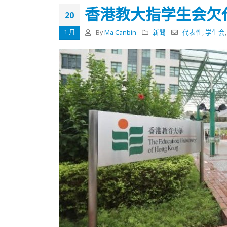
式
抹黑候
香港教大指学生会欠
2023-12-18
20
2023-11-
1 月
By
Ma Canbin
新聞
代表性
,
学生会
向均羚：打破美西方政治破壞 積極投入
1210區議會選舉
2023-12-02
選舉日踴躍投票
2023-11-30