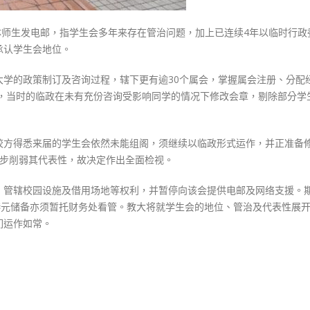
承
全体师生发电邮，指学生会多年来存在管治问题，加上已连续4年以临时行政
认
承认学生会地位。
其
地
大学的政策制订及咨询过程，辖下更有逾30个属会，掌握属会注册、分配
位〉
年，当时的临政在未有充份咨询受影响同学的情况下修改会章，剔除部分学
中
校方得悉来届的学生会依然未能组阁，须继续以临政形式运作，并正准备
一步削弱其代表性，故决定作出全面检视。
、管辖校园设施及借用场地等权利，并暂停向该会提供电邮及网络支援。
港元储备亦须暂托财务处看管。教大将就学生会的地位、管治及代表性展
们运作如常。