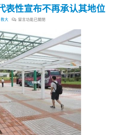
式
選人涉選舉舞弊 文: 朱家健
代表性宣布不再承认其地位
2023-12-18
30
在
,
教大
留言功能已關閉
向均羚：打破美西方政治破壞 積
香港公院探访明起无须预约一
1210區議會選舉
〈香
图睇清最新安排
2023-12-02
港
2023-01-31
教
選舉日踴躍投票
大
2023-11-30
指
学
生
会
欠
代
表
性
宣
布
不
再