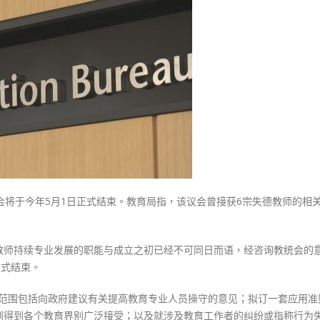
式
選人涉選舉舞弊 文: 朱家健
育
2023-12-18
30
人
员
向均羚：打破美西方政治破壞 積
香港公院探访明起无须预约一
1210區議會選舉
专
图睇清最新安排
2023-12-02
业
2023-01-31
操
選舉日踴躍投票
守
2023-11-30
议
会
5
月
会将于今年5月1日正式结束。教育局指，该议会曾接获6宗失德教师的相
告
终
接
教师持续专业发展的职能与成立之初已经不可同日而语，经咨询教统会的
6
正式结束。
宗
失
职权范围包括向政府建议有关提高教育专业人员操守的意见；拟订一套应用准
德
则得到各个教育界别广泛接受；以及就涉及教育工作者的纠纷或指称行为