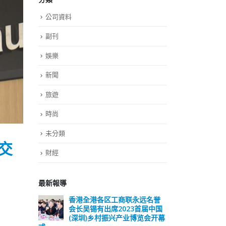
公司資料
副刊
娛樂
新聞
旅遊
時尚
未分類
交
財經
最新報導
远名誉
選舉日踴躍投票 文: 朱家健
香
届中国
会长
2023-11-30
览会开幕
(深