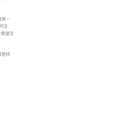
育局。
的注
个案提交
其他持