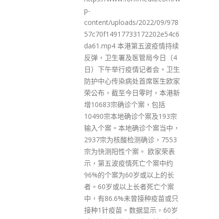
谴责袁弓夷、何良懋及梁颂恒等
/2022/09/978
人在海外筹组所谓「香港议
172202e54c6
会」，涉嫌违反香港国安法第22
港第五波疫情持续
条「颠覆国家政权」罪。根据香
管局今日（4
港国安法第37条，警方定必会依
记者会。卫生
法追究，将上述人士缉捕归案。
首席医生欧家
保安局呼吁市民要与任何违反香
零时，本港新
港国安法的人士及他们组织的非
个案，包括
法活动划清界线，以免承担不必
个案及193宗
要的法律风险。
诊个案当中，
read more
确诊，7553
。 欧家荣表
亡个案中约
岁或以上的长
长者死亡个案
曾接种疫苗或只
据显示，60岁