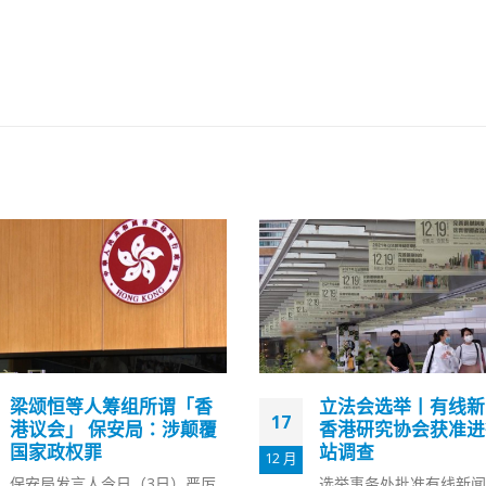
立法会选举丨有线新闻及
涉串谋发布煽动刊物
13
香港研究协会获准进行票
场》林绍桐将申保释
站调查
1 月
香港警务处国家安全处去
选举事务处批准有线新闻和香港