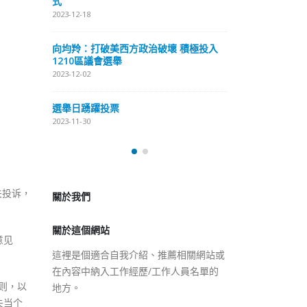
式
抹黑候選人涉選舉舞弊 文: 朱家健
2023-12-18
2023-11-30
極投入
向均羚：打破
香港公院探访明起无须预约一
1210區議會
图睇清最新安排
2023-12-02
2023-01-31
選舉日踴躍投
2023-11-30
關於我們
关投诉，
關於這個網站
這裡是個適合自我介紹、推薦相關網站或
在內容中納入工作經歷/工作人員名單的
意见
地方。
则，以
失当个