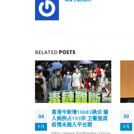
RELATED
POSTS
83确诊 输
梁颂恒等人筹组所谓「香
03
17
宗 卫署强调
港议会」 保安局：涉颠覆
台期
国家政权罪
8 月
12 月
fmedia.com/w
保安局发言人今日（3日）严厉