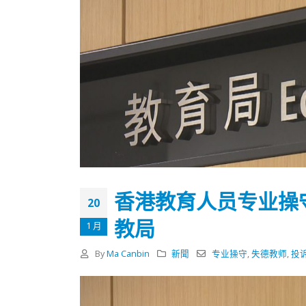
香港教育人员专业操
20
教局
1 月
By
Ma Canbin
新聞
专业操守
,
失德教师
,
投
香港全港各区工商联永远名誉
選舉日
会长吴锡有出席2023首届中国
2023-11-
(深圳)乡村振兴产业博览会开幕