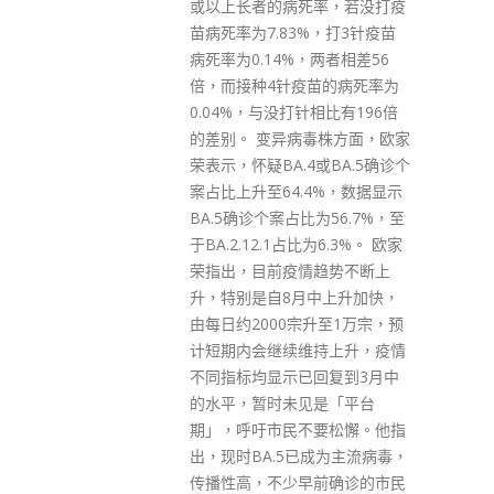
率，若没打疫
%，打3针疫苗
，两者相差56
苗的病死率为
相比有196倍
毒株方面，欧家
或BA.5确诊个
4%，数据显示
为56.7%，至
为6.3%。 欧家
趋势不断上
中上升加快，
升至1万宗，预
持上升，疫情
回复到3月中
是「平台
要松懈。他指
成为主流病毒，
前确诊的市民