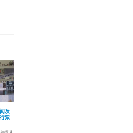
香
28
测阴
快
8 月
本港
大型
现时
测要
《立
林郑：拟招聘更多跨境司
士。
15
机 研水路运送内地物资到
席宴
港
2 月
年12月
24
林郑月娥今日（15日）在行政会