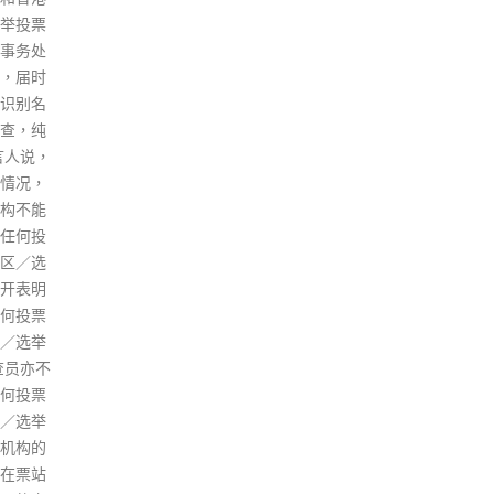
《立场新
出示
议举行前的记者会上，国家最关
层，其
获得
心的是供港物资问题，以确保香
权、前
进入
港市民的日常生活需要。她指
一项
共同
出，现时每日有8000个跨境司机
，早前
膳，
负责运送生鲜蔬菜食物来港，但
还柙至
名顾
是因为本港的疫情，不少司机感
据悉，林
适用
染，按照早前与广东协商的安
释。 据
求，
排，这些司机不能豁免14天检
将于1
工，
疫，因此剔除两成以上司机现时
等法院进
进行
不能做跨境货运，所以会出现供
。 本
工每
应的延误，导致菜价上升。 被问
场》前
数？
到政府日前公布五个工作小组的
吴霭仪
天的
特区政府召集人名单，跟上周六
岁）及何
了员
政务司司长李家超的说法。她称
日报》前
储存
与内地的对接工作将由五名局长
敏，除
时给
牵头，但其他政策局也会参与下
被控及
授权
面的部分工作，比如抗疫的主要
其余4
如员
工作由食物及卫生局局长陈肇始
各以20
日上