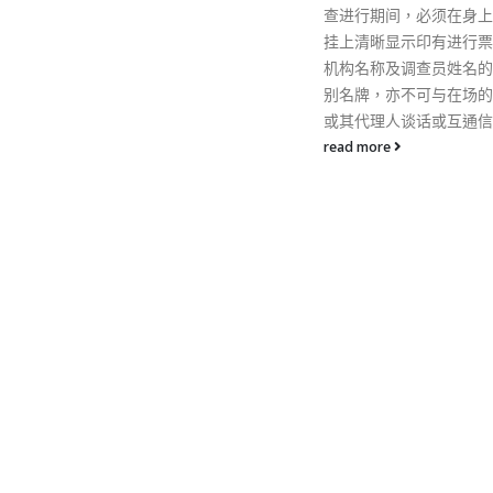
查进行期间，必须在身上当眼处
挂上清晰显示印有进行票站调查
机构名称及调查员姓名的身份识
别名牌，亦不可与在场的候选人
或其代理人谈话或互通信息。
read more
RECENT POSTS
RECENT COMMEN
香港全港各区工商联永远名誉
会长吴锡有出席2023首届中
国(深圳)乡村振兴产业博览会
开幕式