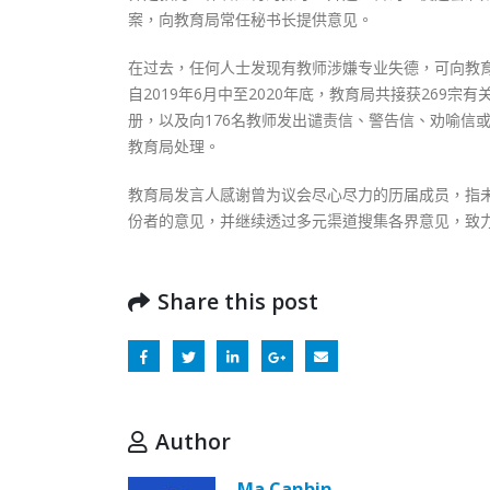
案，向教育局常任秘书长提供意见。
在过去，任何人士发现有教师涉嫌专业失德，可向教
自2019年6月中至2020年底，教育局共接获26
册，以及向176名教师发出谴责信、警告信、劝喻信
教育局处理。
教育局发言人感谢曾为议会尽心尽力的历届成员，指
份者的意见，并继续透过多元渠道搜集各界意见，致
Share this post
Author
Ma Canbin