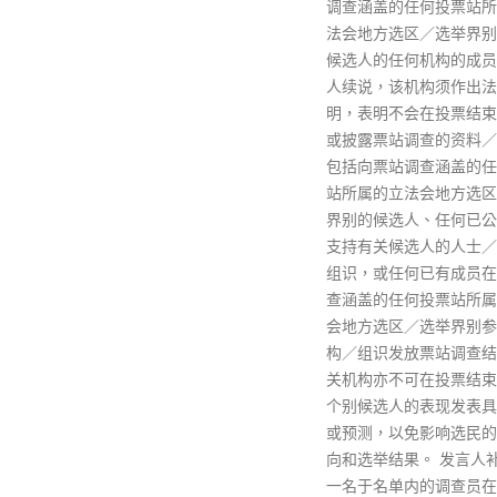
调查涵盖的任何投票站所属的立
万元保释候查。同时，警
法会地方选区／选举界别竞逐的
缉《立场新闻》创办人兼
候选人的任何机构的成员。 发言
蔡东豪、余家辉和练乙铮
人续说，该机构须作出法定声
read more
明，表明不会在投票结束前公布
或披露票站调查的资料／结果，
包括向票站调查涵盖的任何投票
站所属的立法会地方选区／选举
界别的候选人、任何已公开表明
支持有关候选人的人士／机构／
组识，或任何已有成员在票站调
查涵盖的任何投票站所属的立法
会地方选区／选举界别参选的机
构／组识发放票站调查结果。 有
关机构亦不可在投票结束前，就
个别候选人的表现发表具体评论
或预测，以免影响选民的投票意
向和选举结果。 发言人补充，每
一名于名单内的调查员在票站调