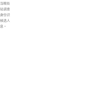
会向公布有关安排。 她表示，希
望在抗疫同时，能够保障市民日
常生活的需要，她呼吁市民不需
要过分焦虑，一定要保持信心，
共同努力，按照防疫要求，打好
抗疫战。
read more
TS
TAGS
OMICRON
一国两制
习近平
何柏良
内地
医管局
围封强检
国安法