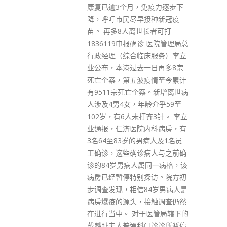
免疫力逐步下
接种新冠疫
世长者可打
诊 医院管理局总
床服务）李立
一日再多8宗
疫情至今累计
案。新增离世病
龄介乎59至
打齐3针。 李立
Get In Touch
内科病房，有
男病人及1名员
病人与之前确
属同一病格，该
ABOUT US
探访。院方初
Lorem ipsum dolor sit amet, consectetur adipiscing elit.
84岁男病人是
Donec eu pulvinar magna semper scelerisque.
接触调查仍然
于医管局辖下的
Praesent venenatis turpis vitae purus semper, eget
门诊诊所暂停