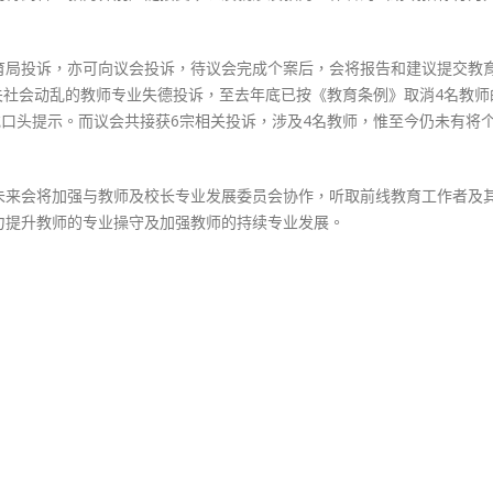
投
诉
未
育局投诉，亦可向议会投诉，待议会完成个案后，会将报告和建议提交教
提
9宗有关社会动乱的教师专业失德投诉，至去年底已按《教育条例》取消4名教师
交
或口头提示。而议会共接获6宗相关投诉，涉及4名教师，惟至今仍未有将
教
局〉
中
未来会将加强与教师及校长专业发展委员会协作，听取前线教育工作者及
力提升教师的专业操守及加强教师的持续专业发展。