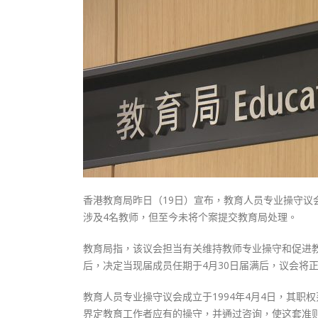
式
抹黑候
2023-12-18
2023-11-
向均羚：打破美西方政治破壞 積極投入
1210區議會選舉
2023-12-02
選舉日踴躍投票
2023-11-30
香港教育局昨日（19日）宣布，教育人员专业操守议
涉及4名教师，但至今未将个案提交教育局处理。
教育局指，该议会担当有关维持教师专业操守和促进
后，决定当现届成员任期于4月30日届满后，议会将
教育人员专业操守议会成立于1994年4月4日，其
界定教育工作者应有的操守，并通过咨询，使这套准