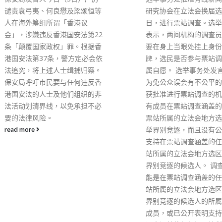
29日拘捕反中乱港网媒
研究协会在立法会换届选举投票
闻》多名现任高层及前高
日，进行票站调查。选举事务处
中《立场》前总编辑钟沛
表示，两间机构的调查员，届时
署理总编辑林绍桐各被控
要在身上当眼处挂上身份识别名
「串谋发布煽动刊物」罪
牌，选民是否参与票站调查，纯
提堂，均被拒绝保释，须
属自愿。 选举事务处发言人说，
2022年2月25日再讯。
为免公众误会有不公平的情况，
绍桐将向高等法院申请保
获批准进行票站调查的机构不能
司法机构网页，保释聆讯
有成员在票站调查涵盖的任何投
月28日下午两时半在高
票站所属的立法会地方选区／选
行，估计聆讯需时60分钟
举界别竞逐，而且没有公开表明
案其余被捕者还包括《立
支持在票站调查涵盖的任何投票
董事周达智（63岁）、
站所属的立法会地方选区／选举
（73岁）、方敏生（63
界别竞逐的候选人。 调查员亦不
韵诗（44岁）和《苹果
能是在票站调查涵盖的任何投票
副社长、钟沛权妻子陈沛
站所属的立法会地方选区／选举
陈沛敏因干犯香港国安法
界别竞逐的候选人的所属机构的
正在大榄惩教所还柙外，
成员，或已公开表明支持在票站
名被捕者前晚获警方准许