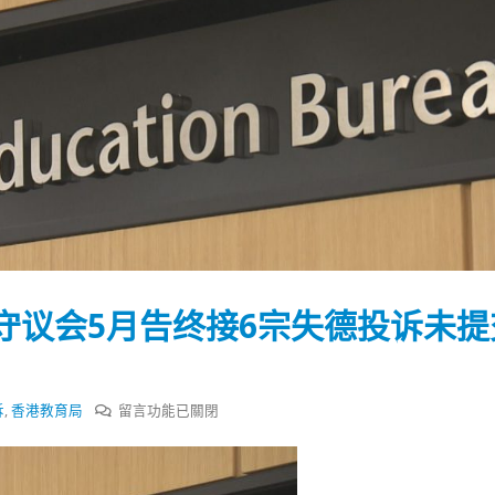
守议会5月告终接6宗失德投诉未提
在
诉
,
香港教育局
留言功能已關閉
〈香
踴躍投票 文: 朱家健
香港全港各区工商联永
会长吴锡有出席2023首
30
港
(深圳)乡村振兴产业博
教