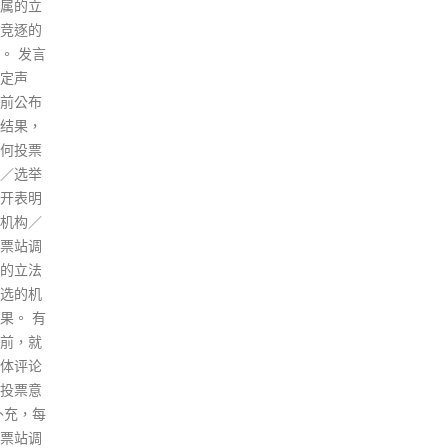
为首，但当中的疫苗接种工作是
方正通
进行
由公务员事务局局长聂德权负
前董事
月2
责，这正正反映了政府作为一个
。
不获
抗疫团队，在不同范畴上会进行
康复
分工。 至于近日因跨境司机染
工，
疫，令通关货车及食品数量下
测？
降，从而令菜价上升，林郑月娥
明才
称供港食品等物资一向是中央关
员工
心港人的重点项目，不论在回归
康复
前后，国家都对此作出照顾。目
证明
前情况是因为疫情打乱日常运
快测
作，令约两成的跨境货车司机不
入表
能工作，在当局的分工下，这方
免疫
面将由处理跨境非医疗物资的运
定，
房局主理。当局的大方向会是招
的聚
募更多司机协助，同时要求司机
read
每日需进行快速测试，并会研究
改以海运方式，增加从水路从食
品运到本港，运房局局长陈帆将