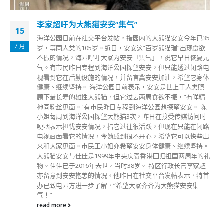
李家超吁为大熊猫安安“集气”
15
海洋公园日前在社交平台发帖，指园内的大熊猫安安今年已35
7 月
岁，等同人类的105岁。近日，安安这“百岁熊猫瑞”出现食欲
不振的情况，海园呼吁大家为安安「集气」，祝它早日恢复元
气。有市民昨日专程到海洋公园探望安安，但只能透过闭路电
视看到它在后勤设施的情况，并留言冀安安加油，希望它身体
健康、继续坚持。 海洋公园日前表示，安安是世上于人类照
顾下最长寿的雄性大熊猫，但它过去两周食欲不振，“冇咩精
神同粉丝见面。”有市民昨日专程到海洋公园想探望安安。 陈
小姐每周到海洋公园探望大熊猫3次，昨日在接受传媒访问时
哽咽表示担忧安安情况，指它过往很活跃，但现在只能在闭路
电视画面看它的情况，令她感到很不开心，希望它可以快些出
来和大家见面。市民王小姐亦希望安安身体健康、继续坚持。
大熊猫安安与佳佳是1999年中央庆贺香港回归祖国两周年的礼
物。佳佳已于2016年去世，当时38岁。 特区行政长官李家超
亦留意到安安抱恙的情况。他昨日在社交平台发帖表示，特首
办已致电园方进一步了解，“希望大家齐齐为大熊猫安安集
气！”
read more