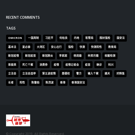
RECENT COMMENTS
TAGS
OMICRON
一国两制
习近平
何柏良
内地
医管局
围封强检
国安法
基本法
复必泰
大湾区
安心出行
强检
快测
快测阳性
教育局
新冠疫情
新冠疫苗
新冠肺炎
李家超
杨润雄
林郑月娥
核酸检测
梁振英
死亡个案
消费券
疫情
疫情记者会
疫苗
确诊
科兴
立法会
立法会选举
第五波疫情
聂德权
警方
输入个案
通关
邓炳强
长者
阳性
陈肇始
陈茂波
香港
香港国安法
© Copyright 2019. All Rights Reserved.