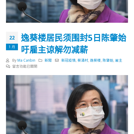
逸葵楼居民须围封5日陈肇始
22
吁雇主谅解勿减薪
1 月
By
Ma Canbin
新聞
新冠疫情
,
葵涌村
,
逸葵楼
,
陈肇始
,
雇主
在
留言功能已關閉
〈逸
葵
楼
居
民
须
围
封
5
日
陈