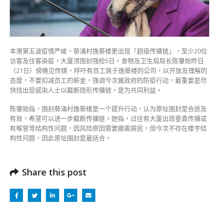
肇
始
吁
雇
主
本港第五波疫情严峻，葵涌村逸葵楼更出现「超级传播链」，至少20位
谅
访客及住客染疫，大厦须围封强检5日。食物及卫生局局长陈肇始昨日
解
（21日）傍晚见传媒，呼吁有员工居于逸葵楼的公司，以开放及理解的
勿
态度，不要扣减员工的薪金，强调今次属政府的防疫行动，最重要是尽
减
快找出受感染人士以截断隐形传播链，是为共同利益。
薪〉
中
陈肇始指，围封葵涌村逸葵楼是一个提升行动，认为原址围封是合适及
有效，希望可以进一步截断传播链。她指，过往有大厦出现垂直传播或
有喉管等结构性问题，因风险原因需要撤离居民，但今次不存在楼宇结
构性问题，因此原址围封是最适合。
Share this post