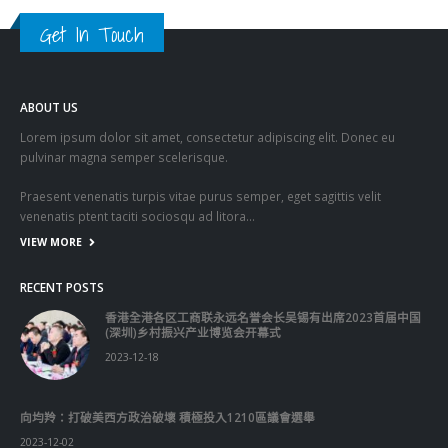
Get In Touch
ABOUT US
Lorem ipsum dolor sit amet, consectetur adipiscing elit. Donec eu
pulvinar magna semper scelerisque.
Praesent venenatis turpis vitae purus semper, eget sagittis velit
venenatis ptent taciti sociosqu ad litora…
VIEW MORE
RECENT POSTS
香港全港各区工商联永远名誉会长吴锡有出席2023首届中国
(深圳)乡村振兴产业博览会开幕式
2023-12-18
向均羚：打破美西方政治破壞 積極投入1210區議會選舉
2023-12-02