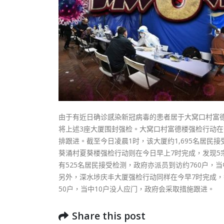
由于有近日确诊感染新冠病毒的患者居于大窝口村富德楼
将上述3座大厦围封强检。大窝口村富德楼强检行动在今
排跟进。截至今日凌晨1时，该大厦约1,695名居民接
葵涌村夏葵楼强检行动则在今日早上7时完成，发现
有525名居民接受检测，政府亦派员到访约760户，当
另外，深水埗庆丰大厦强检行动同样在今早7时完成，
50户，当中10户没人应门，政府会采取措施跟进。
Share this post