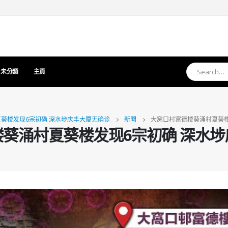
未分類
主頁
葵楼发现6宗初确 深水埗庆丰大厦无确诊
新聞
大窝口村富德楼葵涌村夏葵楼
葵涌村夏葵楼发现6宗初确 深水