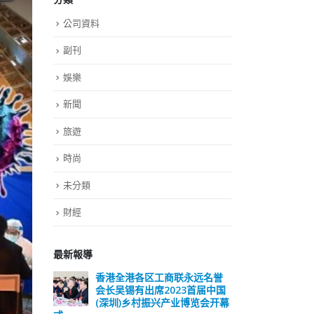
公司資料
副刊
娛樂
新聞
旅遊
時尚
未分類
財經
最新報導
远名誉
選舉日踴躍投票 文: 朱家健
香
届中国
会长
2023-11-30
览会开幕
(深