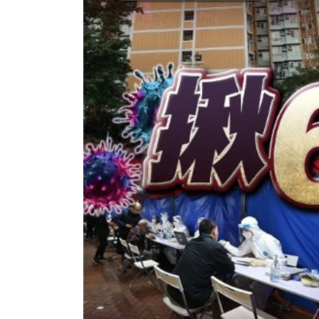
香港全港各区工商联永远名誉
選舉日
会长吴锡有出席2023首届中国
2023-11-
(深圳)乡村振兴产业博览会开幕