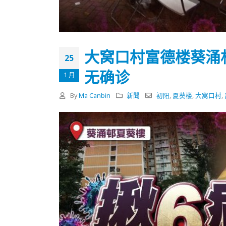
式
抹黑候
2023-12-18
2023-11-
向均羚：打破美西方政治破壞 積極投入
1210區議會選舉
大窝口村富德楼葵涌
2023-12-02
25
无确诊
1 月
選舉日踴躍投票
2023-11-30
By
Ma Canbin
新聞
初阳
,
夏葵楼
,
大窝口村
,