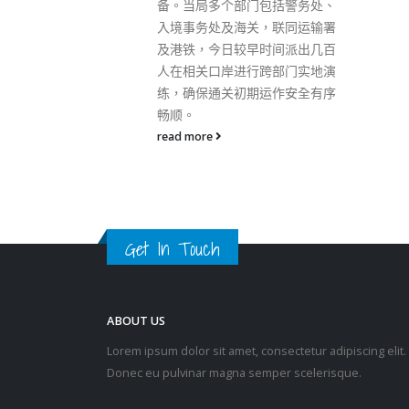
包括警务处、
Lorem ipsum dolor sit amet, consectetur adipiscing elit.
，联同运输署
Donec eu pulvinar magna semper scelerisque.
时间派出几百
跨部门实地演
Praesent venenatis turpis vitae purus semper, eget
运作安全有序
sagittis velit venenatis ptent taciti sociosqu ad litora…
VIEW MORE