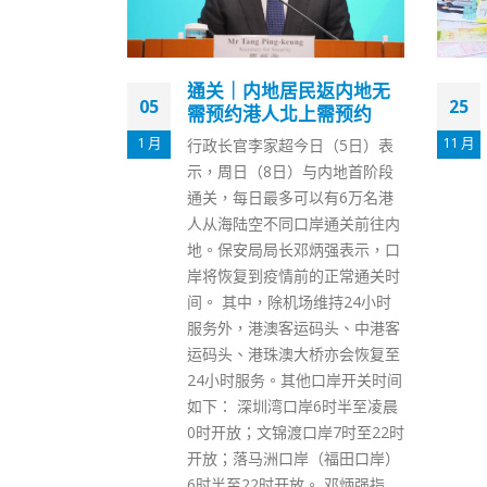
民返内地无
香港今年首10月录逾5000
25
03
上需预约
宗网购投诉 消委会吁看清
交易条款
11 月
6 月
日（5日）表
新冠疫情刺激网购活动盛行，惟
与内地首阶段
消委会今年录得网购投诉亦激
以有6万名港
增。消委会总干事黄凤娴近日接
岸通关前往内
受媒体采访时透露说，今年首10
炳强表示，口
个月已收到5456宗网购投诉。
的正常通关时
黄凤娴指，其中近三成都涉及送
维持24小时
货延误，估计是由于全球船期不
码头、中港客
稳所致；有效期已过的投诉有85
桥亦会恢复至
宗，较去年同期激增143%。 黄
他口岸开关时间
凤娴提醒，消费者应选择有商誉
岸6时半至凌晨
的网店，同时要看清条款及货
岸7时至22时
币，避免过数到私人帐户。
（福田口岸）
read more
。 邓炳强指