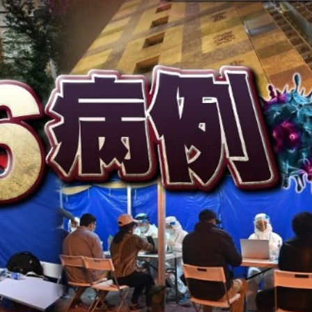
踴躍投票 文: 朱家健
香港全港各区工商联永
会长吴锡有出席2023首
30
(深圳)乡村振兴产业博