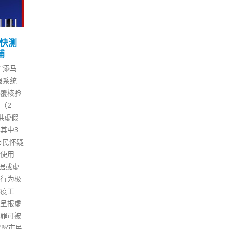
业博
陈国基明早恢复上班 曾国
资
29
03
报名
卫今结束隔离返办公室
墙
6 月
12 月
政制及内地事务局局长曾国卫，
47
一连4
以及行政长官办公室主任陈国基
人士
行的
早前核酸检测结果呈阳性，其后
法》
摊位。
接受隔离。两人星期日（26日）
罪，
示，市
快速测试结果转为阴性，陈国基
保释
能考
今日（29日）接受传媒查询时表
气转
1350
示，他与曾国卫都已快测转阴多
(2
。 陈纯
日，曾国卫今早已完成隔离返回
气着
招募日
办公室，自己则将于明早恢复上
目前
当日收到
班。 陈国基和曾国卫早前分别获
声称
队招募
任命为第六届特区政府的政务司
囚友
整投考
司长、政制及内地事务局局长。
袖衫
29人符
对于确诊会否影响二人出席7月1
多1
遴选阶
日的宣誓就职仪式，陈国基指，
习惯