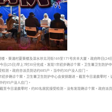
夏
葵
楼
发
现
6
宗
初
确
深
、葵涌村夏葵楼及深水埗北河街169至171号庆丰大厦，政府昨日(24日
水
日(25日)早上7时30分完成，发现1宗初步确诊个案，卫生署卫生防护
埗
受检测。政府亦派员到访约685户，当中约30户没人应门。
庆
5宗初步确诊个案，卫生署卫生防护中心会安排跟进。截至今日凌晨零时，
丰
中约95户没人应门。
大
截至今日凌晨零时，约80名居民接受检测，没有发现确诊个案。政府派
厦
无
确
诊〉