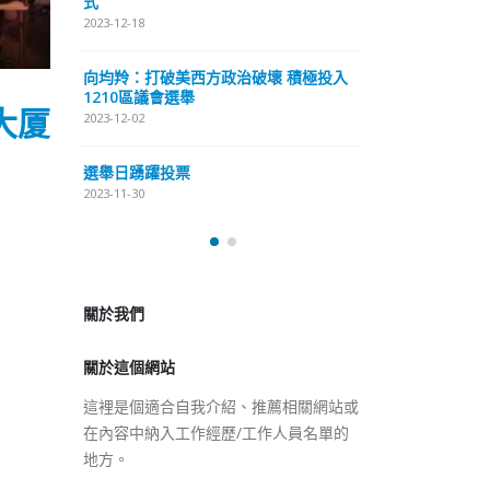
式
抹黑候選人涉選舉舞弊 文: 朱家健
2023-12-18
2023-11-30
極投入
向均羚：打破
香港公院探访明起无须预约一
1210區議會
大厦
图睇清最新安排
2023-12-02
2023-01-31
選舉日踴躍投
2023-11-30
關於我們
關於這個網站
這裡是個適合自我介紹、推薦相關網站或
在內容中納入工作經歷/工作人員名單的
地方。