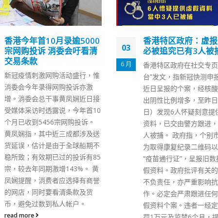
香港特区政府：虚报快测
香港警队于教育及职
21
必被追究已有3人被捕
览设摊位市民可即场
测体能
7 月
香港特区政府在社交专页“添马
香港警队今日（21日）起
台”发文，指新冠快测申报系统
日在香港会议展览中心举
近日呈报的个案，经核酸覆核验
「教育及职业博览」设置
出阴性比例增多，至昨日（2
警队招募组警司陈纯青表
日）发现6人怀疑刻意提供虚假
民能够即时报名，进行体
资料，已交由警方跟进，其中3
核，今个财政年度目标招聘
人被捕。 政府指，个别市民怀疑
名警员，240名见习督察
为取得康复纪录二维码以使用
青指出，上月举办的警队
“疫苗通行证”，呈报旧数据或虚
参与人次达2600多人，
假资料。政府批评有关的行为极
超过900份报名，显示警
不负责任，亦严重影响抗疫工
正向好方向进展。至于调
作。必定会严肃跟进任何呈报虚
警队的居港要求后，现有
假资料个案。违者一经定罪可被
合新资格，部分已到最后
罚1万元及监禁6个月，提醒市民