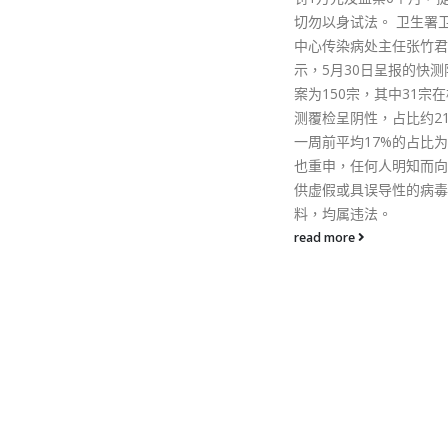
段，其中9成人持有学士
切勿以身试法。 卫生署卫生防护
read more
中心传染病处主任张竹君昨日表
示，5月30日呈报的快测阳性个
案为150宗，其中31宗在核酸检
测覆检呈阴性，占比约21%，较
一周前平均17%的占比为多。她
也重申，任何人明知而向当局提
供虚假或具误导性的病毒测试资
料，均属违法。
read more
RECENT POSTS
RECENT COMMEN