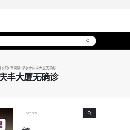
发现6宗初确 深水埗庆丰大厦无确诊
埗庆丰大厦无确诊
分類