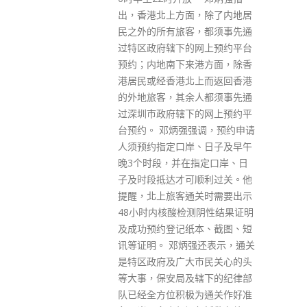
，除了内地居
，都须事先通
网上预约平台
港方面，除香
上而返回香港
人都须事先通
的网上预约平
强调，预约申请
、日子及早午
指定口岸、日
顺利过关。他
关时需要出示
测阴性结果证明
本、截图、短
Get In Touch
强还表示，通关
市民关心的头
辖下的纪律部
为通关作好准
ABOUT US