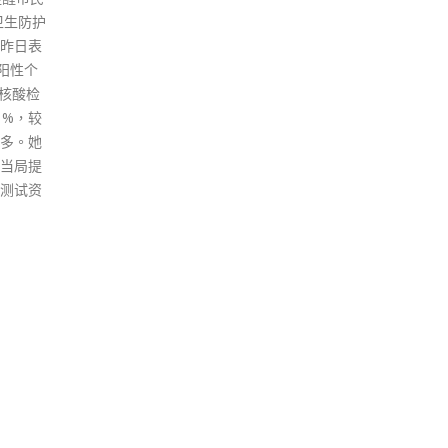
学位。
将由政府决定。
餸都
称坐
read more
生活
书，
其他
得厉
个醉
家好
read
TS
TAGS