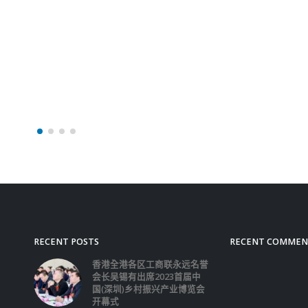
香港全港各区工商联永远名誉
会长吴锡有出席2023首届中
国(深圳)乡村振兴产业博览会
开幕式
2023-12-18
向均羚：打破美西方政治破壞 積極投入1210
區議會選舉
2023-12-02