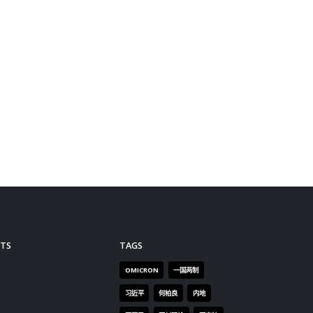
OMICRON
一国两制
习近平
何柏良
内地
医管局
围封强检
国安法
基本法
复必泰
大湾区
安心出行
强检
快测
快测阳性
教育局
新冠疫情
新冠疫苗
新冠肺炎
李家超
杨润雄
林郑月娥
核酸检测
梁振英
死亡个案
消费券
疫情
疫情记者会
疫苗
确诊
科兴
立法会
立法会选举
第五波疫情
聂德权
警方
输入个案