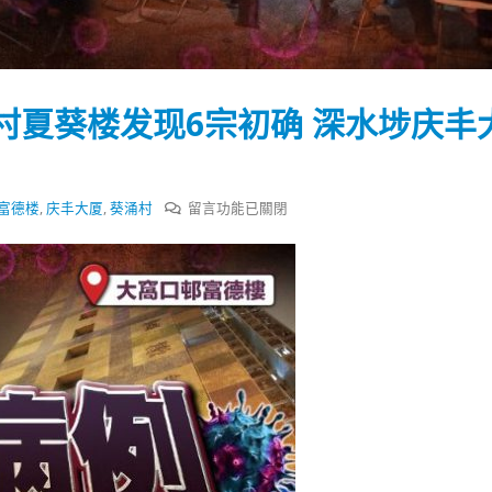
式
選人涉選舉舞弊 文: 朱家健
2023-12-18
30
向均羚：打破美西方政治破壞 積
香港公院探访明起无须预约一
1210區議會選舉
村夏葵楼发现6宗初确 深水埗庆丰
图睇清最新安排
2023-12-02
2023-01-31
選舉日踴躍投票
2023-11-30
在
富德楼
,
庆丰大厦
,
葵涌村
留言功能已關閉
〈大
窝
口
村
富
德
楼
葵
涌
村