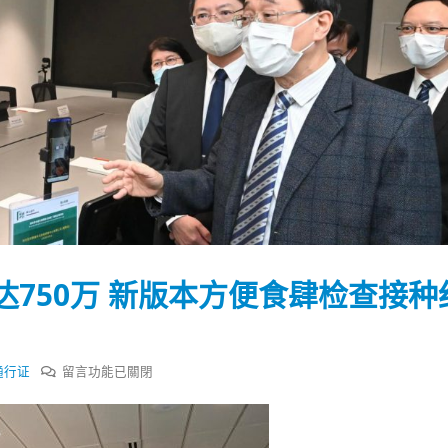
750万 新版本方便食肆检查接种
在
通行证
留言功能已關閉
〈香
踴躍投票 文: 朱家健
香港全港各区工商联永
会长吴锡有出席2023首
30
港
(深圳)乡村振兴产业博
安