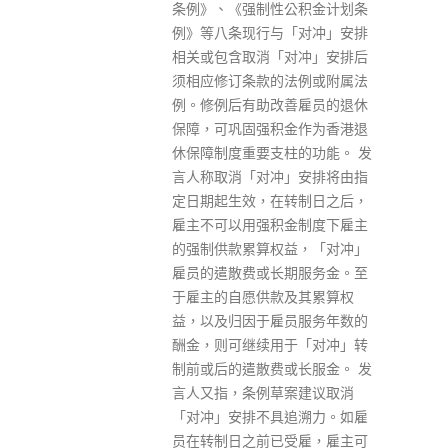
席曾祈殷近日表示，过去两年百
公积金计划条
日咳个案下降，可能是因市民疫
「对冲」安排
情下戴口罩，阻截了呼吸道疾病
对冲」安排后
传播。由于百日咳患者可重复感
法例或附属法
染，他建议本港成人，尤其是免
善雇员的退休
疫力较弱的高危群组，优先及恒
金作为香港退
常接种预防百日咳疫苗。 数据显
柱的功能。 发
示，香港百日咳个案数字由2016
」安排将由指
年的31宗攀升至2018年的110
转制日之后，
宗。呼吸系统科专科医生王君玲
金制度下雇主
指出，约四成半个案为6个月以
益，「对冲」
下的婴儿，均未完成百日咳疫苗
期服务金。至
接种；约四成个案为18岁以上成
及其累算权
人，当中超过八成患者从未接种
员服务年数的
百日咳疫苗或接种纪录不明。 曾
于「对冲」转
祈殷表示，感染百日咳后，抗体
或长服金。 发
无法提供长效保护，患者可重复
案建议取消
感染。此外，外国有研究显示，
追溯力。如雇
新冠患者中有一成至一成半同时
受雇，雇主可