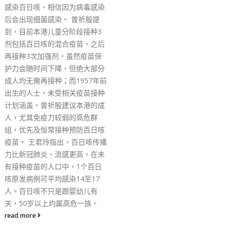
机遇，迈上新发展的台阶
超指出，过去两年多，看
由乱到治的变化，看到发
的契机，深深感到未来5
港由治及兴的关键时刻。
入的思考，自己决定出来
承担历史使命，同社会各
港广大市民一起推动香港
期盼看到一个充满活力的
一个人人都要幸福的香港
高度开放的香港，一个广
的香港，一个社会安宁的
李家超强调，自己参选的
出于自己对国家的忠诚，
的热爱，对市民的负责。
信心，在未来迎接公职生
大的挑战。 未来施政有
向 李家超表示，未来施
方向，第一是以结果为目