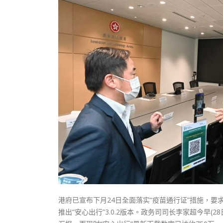
式
抹黑候
2023-12-18
2023-11-
向均羚：打破美西方政治破壞 積極投入
1210區議會選舉
2023-12-02
選舉日踴躍投票
2023-11-30
港府已宣布下月24日全面落实“疫苗通行证”措施，要
推出“安心出行”3.0.2版本。政务司司长李家超今早