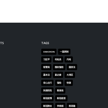
竞争
的稳固
层，明白
来政府
，建立
称若成
原则
定能解
红利。
自身优
航运、
希望为
稳定的
值。 李
要加快
定局
步出
，守住