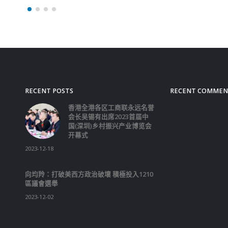
决问题，第二是加强香港
力，第三是奠定香港发展
基石。 他称自己出身基
政府要解决市民问题，未
理念及处事方式会有改变
共同解决问题的文化。他
功当选，会在爱国者治港
下，积极与市民互动，制
决问题的政策，分享发展
他指，香港把握好、善用
势和特长，提升在金融、
创科等方面的竞争力。他
香港开创新篇，创造安定
环境，守住法治这核心价
家超又指，未来5年香港
发展，稳固得来不易的稳
面，令香港无后顾之忧大
行，建立忠诚、担当政府