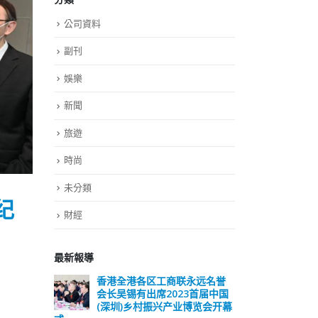
公司資料
副刊
娛樂
新聞
旅遊
時尚
未分類
纪
財經
最新報導
远名誉
選舉日踴躍投票 文: 朱家健
香
届中国
会长
2023-11-30
览会开幕
(深