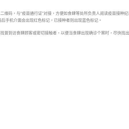
接
种
录二维码，与“疫苗通行证”对接，方便如食肆等处所负责人阅读疫苗接种纪
纪
码后手机介面会出现红色标记，已接种者则出现蓝色标记。
录〉
中
寻找曾到访食肆顾客或密切接触者，以便当食肆出现确诊个案时，尽快找