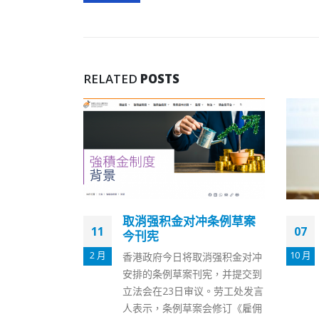
RELATED
POSTS
冲条例草案
百日咳重复感染风险高 曾
07
19
祈殷吁成人优先及恒常接
种疫苗
10 月
11 月
消强积金对冲
本港百日咳风险仍不可忽视，过
宪，并提交到
去两年分别有22宗及2宗呈报。
议。劳工处发言
医学会传染病顾问委员会联席主
会修订《雇佣