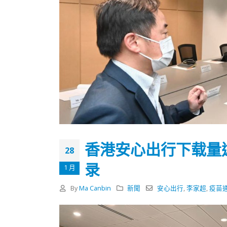
香港安心出行下载量达
28
录
1 月
By
Ma Canbin
新聞
安心出行
,
李家超
,
疫苗
香港全港各区工商联永远名誉
選舉日
会长吴锡有出席2023首届中国
2023-11-
(深圳)乡村振兴产业博览会开幕