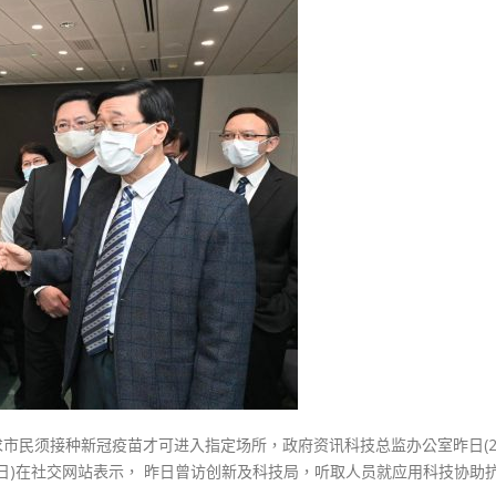
式
選人涉選舉舞弊 文: 朱家健
心
2023-12-18
30
出
行
向均羚：打破美西方政治破壞 積
香港公院探访明起无须预约一
1210區議會選舉
下
图睇清最新安排
2023-12-02
载
2023-01-31
量
選舉日踴躍投票
达
2023-11-30
750
万
新
版
本
方
便
食
肆
求市民须接种新冠疫苗才可进入指定场所，政府资讯科技总监办公室昨日(2
检
(28日)在社交网站表示， 昨日曾访创新及科技局，听取人员就应用科技协助
查