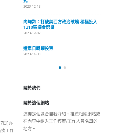
式
抹黑候選人涉選舉舞弊 文: 朱家健
2023-12-18
2023-11-30
極投入
向均羚：打破
香港公院探访明起无须预约一
1210區議會
图睇清最新安排
2023-12-02
2023-01-31
選舉日踴躍投
2023-11-30
關於我們
關於這個網站
這裡是個適合自我介紹、推薦相關網站或
在內容中納入工作經歷/工作人員名單的
地方。
7日)亦
抗疫工作