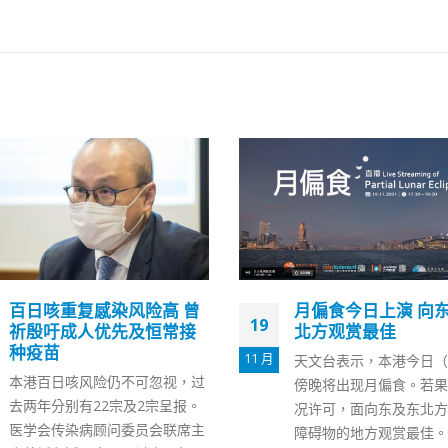
月偏食今日上演 向东及东
李家超参选第6届香
09
北方观赏最佳
选举 提3大方向 冀
互动
4 月
天文台表示，本港今日（19日）
国务院昨(8日)公布批准
傍晚将出现月偏食。若果天气情
职及免去其政务司司长一
况许可，面向东及东北方而没有
家超今日（9日）下午2
障碍物的地方观赏最佳。 天文台