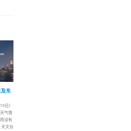
港特首
陈国基：打击卫生黑点计
刘
17
23
与各界
划不会原地踏步政府将力
数
求完善
施
8 月
2 月
李家超辞
立法会第二次前厅交流会今日
香港
职，李
（17日）举行，政务司司长陈国
全民
时半将召
基及政务司副司长卓永兴，率领
科学