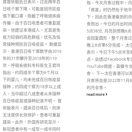
开网上新闻发布会，以“
指，今次月食过程中，月球在
港开新篇”为题，正式宣
「食甚」时仍然处于地平线以
第6届特首选举。李提出
下，因此在香港看到的月亮会带
向，希望做到以结果为目
食而出。今日的月出时间是下午
不同问题、恢复香港的竞
5点38分, 月亮到傍晚6点47分就
奠定香港基石。他又希望
会回复圆形，整个月食过程会在
府变革，积极解决房屋、
晚上8点零6分完成。 太空馆则
青年发展等香港的问题。
表示，今日下午5点半至晚上7
超表示，中央人民政府已
点，会透过Facebook专页及
自己的辞职，免去自己香
YouTube频道，直播今次月偏
行政区政府政务司司长的
食。 下一次在香港可以观看到的
现在正式宣布参选第6届
月食将会是2022年11月8日出现
别行政区行政长官选举。
的月全食。
来，自己跟随香港发展进
read more
步步走到特区政府的管治
经常反思要怎么样做，香
变得更好？ 李家超提到
香港回归祖国25周年，
后，意义重大，香港需要