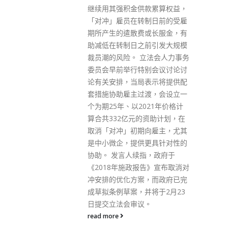
感染百日咳，相信因为病毒感染
款累算权益，
后会出现细菌感染。 曾祈殷提
制日前的受雇
到，目前本港儿童分阶段接种3
或长服金，有
剂包括百日咳的混合疫苗，之后
前引发大规模
再接种3次加强剂，虽然疫苗保
立法会人力事务
护力会随时间下降，但绝大部分
别会议讨论讨
成人均无需再接种；而1957年前
表示将提供配
出生的人士，未受相关疫苗接种
渡，会设立一
计划涵盖。曾祈殷建议本港的成
021年价格计
人，尤其免疫力较弱的高危群
的资助计划，在
组，优先及恒常接种预防百日咳
向雇主，尤其
疫苗。 王君玲指出，百日咳传播
更具针对性的
力比新冠肺炎、流感更高，在未
指，政府于
有接种疫苗的人口中，1个百日
告》宣布取消对
咳原发病例可平均感染14至17
，而政府已完
人。百日咳不只是跟婴幼儿有
并将于2月23
关，50岁以上均属高危一族。
议。
read more