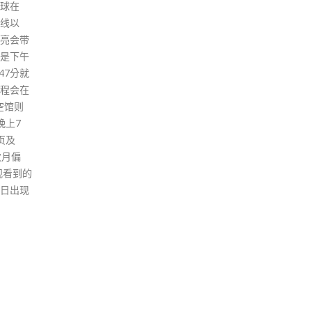
同为香
辖下9名政策局局长出席，讨论
日）
布参选
「政府打击卫生黑点计划」。会
本港
3大方
后陈国基向记者表示，交流会让
当局
标解决
他更容易了解议员在不同议题上
他亦
争力及
的意见，是很好的安排，政府将
应先
促进政
持续举办交流会。 陈国基表示，
安排
医疗及
交流会第一节主要讨论「打击卫
污水
 李家
生黑点计划」，由副司长卓永兴
者有
经批准
领导的「地区事项统筹工作组」
疫情
港特别
已推出第一阶段计划，为期三个
检测
职务。
月，内容包括打撃卫生黑点、强
一翻
香港特
化日常卫生工作、加强宣传及教
播链
40多年
育及加大执法力度。他指出，环
家长
程，一
境卫生与市民生活息息相关，议
隆建
班子，
员提出不少务实及建设性的意
吁家
港才能
见。他强调「打击卫生黑点计
示，
，今年是
划」并非一次性的行动，计划具
续，
承前启
持续性，政府将建议一套标准运
针时
把握好
作模式，建构社区监察网，督导
为市