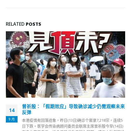
RELATED
POSTS
曾祈殷：「假期效应」导致确诊减少仍需观察未来
14
反弹
9 月
本港疫情有回落迹象，昨日(13日)确诊个案录7,218宗，连续5
日下跌。医学会传染病顾问委员会联席主席曾祈殷今早(14日)