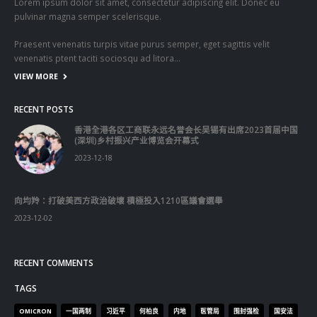
Lorem ipsum dolor sit amet, consectetur adipiscing elit. Donec eu
pulvinar magna semper scelerisque.
Praesent venenatis turpis vitae purus semper, eget sagittis velit
venenatis ptent taciti sociosqu ad litora…
VIEW MORE
RECENT POSTS
香港全港各区工商联永远名誉会长吴锡有出席2023首届中国
(深圳)乡村振兴产业博览会开幕式
2023-12-18
向均羚：打破美西方政治破壞 積極投入1210區議會選舉
2023-12-02
RECENT COMMENTS
TAGS
OMICRON
一国两制
习近平
何柏良
内地
医管局
围封强检
国安法