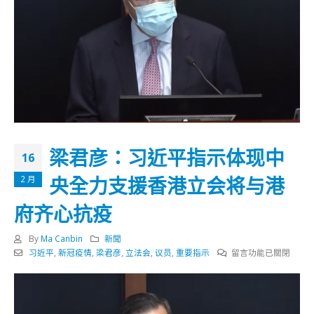
梁君彦：习近平指示体现中
16
央全力支援香港立会将与港
2 月
府齐心抗疫
By
Ma Canbin
新聞
在
习近平
,
新冠疫情
,
梁君彦
,
立法会
,
议员
,
重要指示
留言功能已關閉
〈梁
君
彦：
习