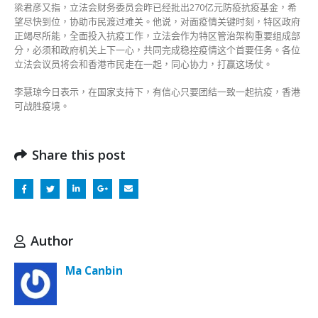
抗
梁君彦又指，立法会财务委员会昨已经批出270亿元防疫抗疫基金，希
疫〉
望尽快到位，协助市民渡过难关。他说，对面疫情关键时刻，特区政府
中
正竭尽所能，全面投入抗疫工作，立法会作为特区管治架构重要组成部
分，必须和政府机关上下一心，共同完成稳控疫情这个首要任务。各位
立法会议员将会和香港市民走在一起，同心协力，打赢这场仗。
李慧琼今日表示，在国家支持下，有信心只要团结一致一起抗疫，香港
可战胜疫境。
Share this post
Author
Ma Canbin