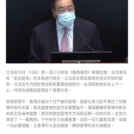
近
平
指
示
体
现
中
央
全
力
支
援
立法会今日（16日）起一连三日辩论《施政报告》致谢议案，议员首先
香
就「走出疫境」的主题进行辩论。立法会主席梁君彦在会议开始时提
港
到，立法会作为特区管治架构重要组成部分，必须和政府机关上下一
立
心，共同完成稳控疫情这个首要任务。
会
将
梁君彦表示，香港正面对十分严峻的疫情，国家主席习近平表达了对香
与
港市民的关爱，就支援香港抗疫作出重要指示，强调要确保香港市民生
港
命安全及身体健康，把尽快稳控疫情作为当前压倒一切的任务。这充分
府
体现了「一国两制」下中央全力支援香港，动员一切力量和资源，采取
齐
一切必要措施，让香港可以走出困境，确保香港社会大局稳定。
心