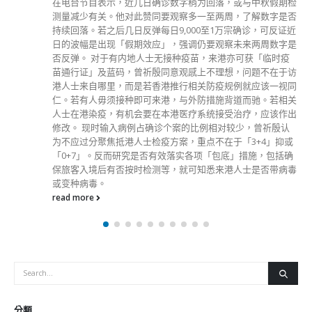
在电台节目表示，近几日确诊数字稍为回落，或与中秋假期检
测量减少有关。他对此赞同要观察多一至两周，了解数字是否
持续回落。若之后几日反弹每日9,000至1万宗确诊，可反证近
日的波幅是出现「假期效应」，强调仍要观察未来两周数字是
否反弹。 对于有内地人士无接种疫苗，来港亦可获「临时疫
苗通行证」及蓝码，曾祈殷同意观感上不理想，问题不在于访
港人士来自哪里，而是若香港推行相关防疫规例就应该一视同
仁。若有人毋须接种即可来港，与外防措施背道而驰。若相关
人士在港染疫，有机会要在本港医疗系统接受治疗，应该作出
修改。 现时输入病例占确诊个案的比例相对较少，曾祈殷认
为不应过分聚焦抵港人士检疫方案，重点不在于「3+4」抑或
「0+7」。反而研究是否有效落实各项「包底」措施，包括确
保旅客入境后有否按时检测等，就可知悉来港人士是否带病毒
或变种病毒。
read more
分類