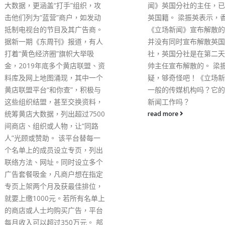
解散不抹消罪行 邓炳强
闻》英国分社的主任，已经入了
没有社团登记，社团事务
英国籍。 梁振英表示，香港的
年四月根据《社团条例》
《立场新闻》宣布解散的通告，
阵提交成员活动及资金等
并没有同时宣布解散英国的分
但民阵未有依时提交。他
社，英国分社是在第二天由杨天
个组织及成员犯下的罪行
帅主任宣布解散的。 梁振英质
的刑责不会因解散而被抹
疑，够奇怪吧！《立场新闻》是
建联议员黄定光表示，有
一般的传媒机构吗？它的工作是
港组织或会化整为零，以
新闻工作吗？
义潜藏在各行业中，关注
read more
否检视现行的《公司条例
《社团条例》。另一名民
员何俊贤说，近日女水警
后，有人在网上讨论区以
动仇警，关注现行法律可
理。何君尧跟进恶搞歌曲
动问题，指有人将言论自
曲，问当局可否立法产生
的灵丹」。邓称工作有挑