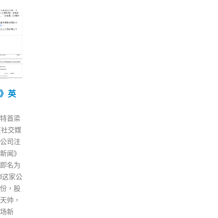
等同
田北辰批机场现严重漏洞
李
02
14
收集
促限转机者逗留最多12小
展
时
12 月
12 月
第2
安局局
本港出现第四宗Omicron变种病
今日
跟进已
毒输入个案，患者是一名38岁从
家超
反《社
尼日利亚抵港男子，他于上月24
告中
但为免
日抵港等候转机因签证问题，在
推进
详情。
机场限制区内逗留四日后确诊。
阐述
多次组
实政圆桌田北辰表示，事件反映
新思
，警方
机场出现严重漏洞，认为食衞局
善民
重申组织
必须设立指引，限制转机人士只
深层