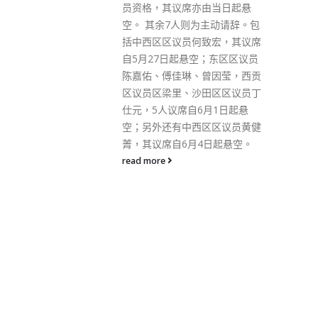
由当日起悬
大数据，更涵盖“打手”组织，攻
为主动请辞。包
击他们列为“蓝营”商户，如发动
致宏，其议席
抵制电视台的节目及其广告商。
空；东区区议员
据新一期《东周刊》报道，有人
曾因莹，西贡
打着“黄色经济圈”旗帜大举吸
田区区议员丁
金，2019年底多个黄店联盟、资
6月1日起悬
料库及网上地图涌现，其中一个
区区议员黄健
黄店联盟平台“和你查”，积极与
4日起悬空。
这些组织结盟，甚至交换资料，
统筹黄店大数据，列出超过7500
间商店、组织或人物，让“同路
人”光顾或赞助。 该平台替每一
个名单上的成员设立专页，列出
联络方法、网址。同时设立多个
广告套餐吸金，凡商户想在指定
专页上架两个月及获最佳排位，
就要上缴1000元。若所有名单上
的商店或人士均购买广告，平台
每月收入可以超过350万元。 部