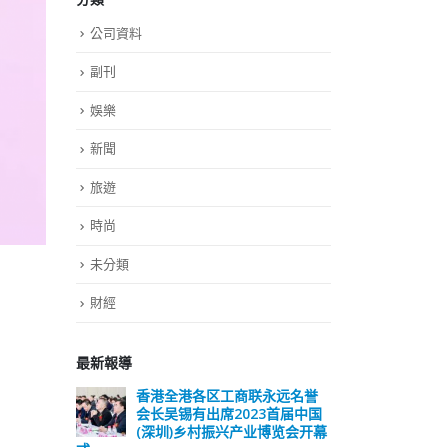
公司資料
副刊
娛樂
新聞
旅遊
時尚
未分類
財經
最新報導
远名誉
選舉日踴躍投票 文: 朱家健
香
届中国
会长
2023-11-30
览会开幕
(深