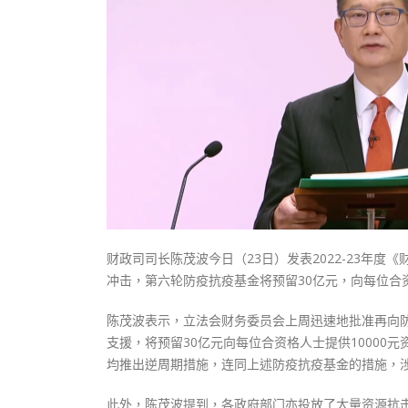
式
抹黑候
2023-12-18
2023-11-
向均羚：打破美西方政治破壞 積極投入
1210區議會選舉
2023-12-02
選舉日踴躍投票
2023-11-30
财政司司长陈茂波今日（23日）发表2022-23年
冲击，第六轮防疫抗疫基金将预留30亿元，向每位合资
陈茂波表示，立法会财务委员会上周迅速地批准再向防
支援，将预留30亿元向每位合资格人士提供1000
均推出逆周期措施，连同上述防疫抗疫基金的措施，涉
此外，陈茂波提到，各政府部门亦投放了大量资源抗