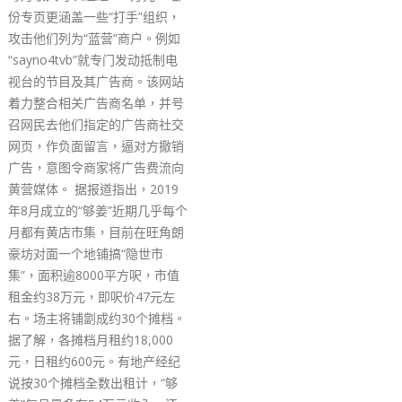
如搜证时一些网站设于外
会考虑有否可能优化。 
说，明白有团体在解散后
或会继续从事危害国家安
为，当局会继续留意相关
而在法例方面，必然会检
司条例》及《社团条例》
《社团条例》牵涉外国或
治组织等，当局未来在基
条立法中，会作详细检视
《公司条例》方面，当局
用当中条例，对一间用公
的团体进行行动，会再检
需要作出改善。
read more