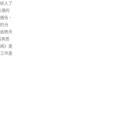
说，民阵
能在机场逗留最多12小时。 田
北京
主任今
北辰说，南非、尼日利亚及尼泊
新、
要求民
尔等地区目前已被列为高风险地
金融
资料，
区，该名男患者逗留于机场限制
一致
说，一
区的四日内，曾获机场职员服
展方
，所涉
务，若职员因此“中招”甚为不公
家超
走。 民
平，若职员意外将病毒带入社
市以
反中乱
区，后果更将不堪设想。他批评
中小
其他名
航空公司及机管局不应在疫情期
港、
当局会
间，任由从高风险地区抵港的转
国家
》及
机人士，在限制区逗留四日，又
格局
建联议
形容为“各个山头各自为政”。 他
「沪
殉职
认为今次事件航空公司及机管局
互通
歌曲挑
有很大责任，促请食衞局设立指
未来
否处
引，限制转机人士只能在机场逗
作。
涉及煽
留最多12小时。如果逗留时间长
「香
由扭
于时限规定，相关人士则需入住
订重
「及时
检疫酒店等候转机。他形容由高
大创
战，例
风险地区抵港等候转机的人士是
而北