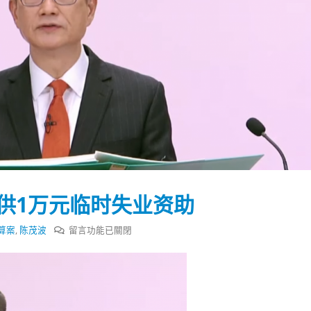
供1万元临时失业资助
在
算案
,
陈茂波
留言功能已關閉
〈陈
茂
踴躍投票 文: 朱家健
香港全港各区工商联永
波：
会长吴锡有出席2023首
30
预
(深圳)乡村振兴产业博