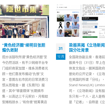
梁振英揭《立场新闻》英
邓炳强：民阵解散不
29
国分社背景
刑责消失当局会持续
情报
9 月
全国政协副主席、香港前特首梁
立法会今日举行会议，保
振英今日（31日）早上在社交媒
长邓炳强说，警方正积极
体发文指出，据英国政府公司注
宣布解散的民阵，涉嫌违
册处的公开记录，《立场新闻》
团条例》下的相关罪行，
在英国的所谓「分社」，即名为
影响执法行动，不便透露
Stand News(UK) Limited这家公
而民阵在“黑暴”期间，曾
司，《立场新闻》没有股份，股
织或参与未经批准的集结
东只有一个人，这人是杨天帅，
会继续调查相关案件。 
是「记者」、自称是《立场新