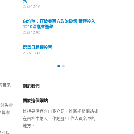
式
抹黑候選人涉選舉舞弊 文: 朱家健
2023-12-18
2023-11-30
極投入
向均羚：打破
香港公院探访明起无须预约一
1210區議會
图睇清最新安排
2023-12-02
2023-01-31
選舉日踴躍投
2023-11-30
關於我們
關於這個網站
济带来
這裡是個適合自我介紹、推薦相關網站或
在內容中納入工作經歷/工作人員名單的
临时失业
地方。
预算案
临时医