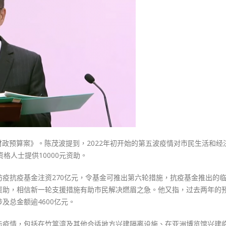
式
留
選人涉選舉舞弊 文: 朱家健
2023-12-18
30
30
亿
向均羚：打破美西方政治破壞 積
提
香港公院探访明起无须预约一
1210區議會選舉
供
图睇清最新安排
2023-12-02
1
2023-01-31
万
選舉日踴躍投票
元
2023-11-30
临
时
失
业
度《财政预算案》。陈茂波提到，2022年初开始的第五波疫情对市民生活和经
资
格人士提供10000元资助。
助〉
中
疫抗疫基金注资270亿元，令基金可推出第六轮措施，抗疫基金推出的
0元资助，相信新一轮支援措施有助市民解决燃眉之急。他又指，过去两年的
及总金额逾4600亿元。
击疫情，包括在竹篙湾及其他合适地方兴建隔离设施、在亚洲博览馆兴建