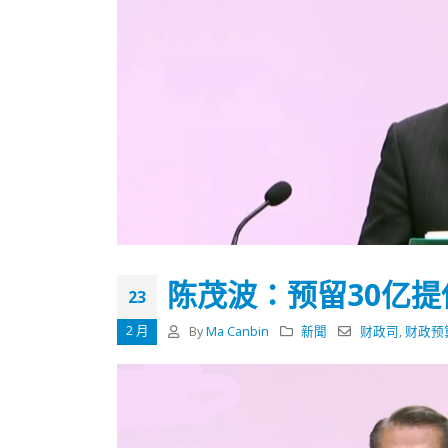
陈茂波：预留30亿提
23
2 月
By
Ma Canbin
新聞
财政司
,
财政预
香港全港各区工商联永远名誉
選舉日
会长吴锡有出席2023首届中国
2023-11-
(深圳)乡村振兴产业博览会开幕