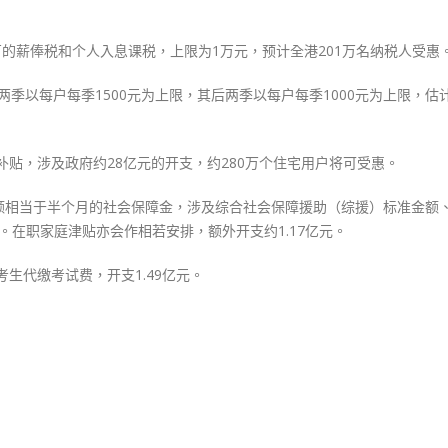
多
1
之百的薪俸税和个人入息课税，上限为1万元，预计全港201万名纳税人受惠
万
元〉
两季以每户每季1500元为上限，其后两季以每户每季1000元为上限，估
中
补贴，涉及政府约28亿元的开支，约280万个住宅用户将可受惠。
额相当于半个月的社会保障金，涉及综合社会保障援助（综援）标准金额
元。在职家庭津贴亦会作相若安排，额外开支约1.17亿元。
考生代缴考试费，开支1.49亿元。