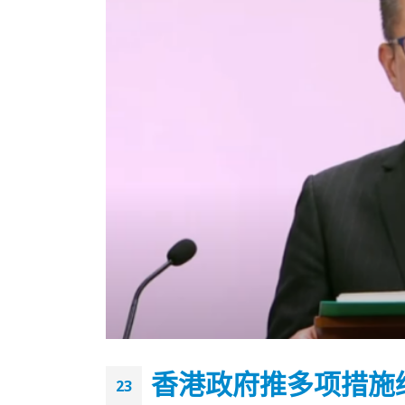
香港全港各区工商联永远名誉
選舉日
香港政府推多项措施
会长吴锡有出席2023首届中国
2023-11-
23
(深圳)乡村振兴产业博览会开幕