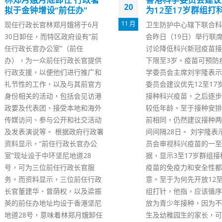
06
为12至17岁群组打科兴
到续保半年座驾 遭
牌
8 月
卫生防护中心辖下联合科学委员
本港黑帮和胜和前坐馆「
会昨日（19日）举行联席会议，
仔」郭永鸿，身负多罪、
讨论降低科兴新冠疫苗接种年龄
保潜逃海外，至去年底山
下限至3岁。疫苗可预防疾病科
落难返港，即被警方拘捕
学委员会主席刘宇隆表示，科学
及4项罪名，包括两项串
委员会建议优先12至17岁青少年
人、一项串谋刑事毁坏及
接种科兴疫苗，之后逐步扩展至
事诽谤罪。他昨日(5日)
较低年龄。至于接种安排则与早
时到机场警署报到，是他
前相同，仍然建议接种两剂，中
第3度向警方报到。他继
间间隔28日。 刘宇隆表示，委
保释6个月，至明年2月4
员会审视科兴疫苗的一至四期数
警方报到。 直至下午4
据，显示3至17岁群组接种科兴
海仔乘坐私家车抵达机场
疫苗的免疫力和安全性都令人满
外，在场4名交通警则拒
意。至于为何先开放12至17岁群
们在警署门口违泊下车，
组打针，他指，应该循序渐进开
及2名保镖在较远处下车
放为青少年接种，因为不少小学
署。虽然其私家车于较远
生及幼稚园生的家长，可能会对