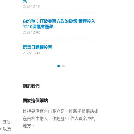
式
抹黑候選人涉選舉舞弊 文: 朱家健
2023-12-18
2023-11-30
極投入
向均羚：打破
香港公院探访明起无须预约一
1210區議會
图睇清最新安排
2023-12-02
2023-01-31
選舉日踴躍投
2023-11-30
關於我們
關於這個網站
這裡是個適合自我介紹、推薦相關網站或
在內容中納入工作經歷/工作人員名單的
地方。
，包括
，以及