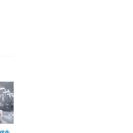
署报
支联会集会被禁 香港保安
李