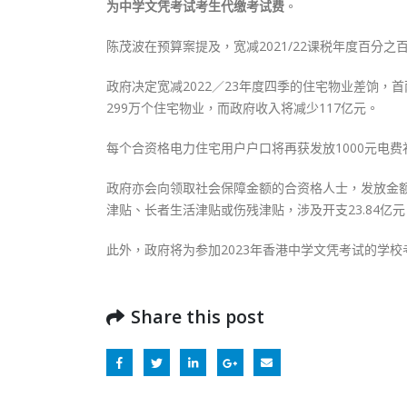
为中学文凭考试考生代缴考试费
。
陈茂波在预算案提及，宽减2021/22课税年度百分
政府决定宽减2022／23年度四季的住宅物业差饷，首
299万个住宅物业，而政府收入将减少117亿元。
每个合资格电力住宅用户户口将再获发放1000元电费
政府亦会向领取社会保障金额的合资格人士，发放金
津贴、长者生活津贴或伤残津贴，涉及开支23.84亿
此外，政府将为参加2023年香港中学文凭考试的学校
Share this post