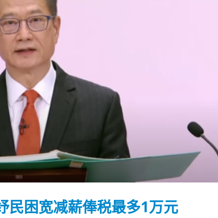
踴躍投票 文: 朱家健
香港全港各区工商联永
纾民困宽减薪俸税最多1万元
会长吴锡有出席2023首
30
(深圳)乡村振兴产业博