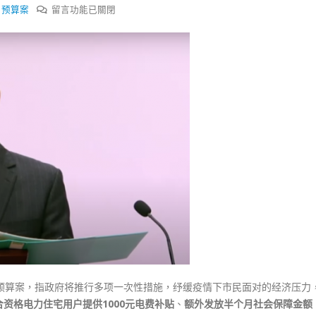
式
在
,
预算案
留言功能已關閉
選人涉選舉舞弊 文: 朱家健
2023-12-18
〈香
30
港
向均羚：打破美西方政治破壞 積
政
香港公院探访明起无须预约一
1210區議會選舉
图睇清最新安排
府
2023-12-02
2023-01-31
推
多
選舉日踴躍投票
2023-11-30
项
措
施
纾
民
困
宽
减
薪
俸
政预算案，指政府将推行多项一次性措施，纾缓疫情下市民面对的经济压力
税
合资格电力住宅用户提供1000元电费补贴
、
额外发放半个月社会保障金额
最