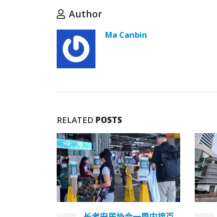
Author
Ma Canbin
RELATED
POSTS
一周内接百
林郑月娥月底卸任 行政署