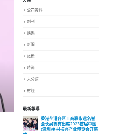
公司資料
副刊
娛樂
新聞
旅遊
時尚
未分類
財經
最新報導
远名誉
選舉日踴躍投票 文: 朱家健
香
届中国
会长
2023-11-30
览会开幕
(深