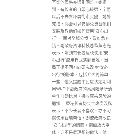
困难。她提
后需额外选址。 行政署回覆传
心较强，宁愿
媒，指政府正准备在金钟太古广
市买餸。她补
场设立林郑卸任后的“前任行政
排免费替他们
长官办公室”相信是较为合适的
使用“安心出
选址。而规模及人手编制将与现
公愤，政府急补
时的前任行政长官办公室标准相
技总监黄志光
若。前任行政长官办公室为前行
反映使用“安
政长官接受访问及进行社交活动
遇到困难，当
之用。
究改良“安心
read more
括介面再简单
民应该定期利
府的高风险场所清
收感染风险的
协会主席麦汉楷
Get In Touch
喜欢、亦不习
即使政府改良
面，例如放大字
的做法。他