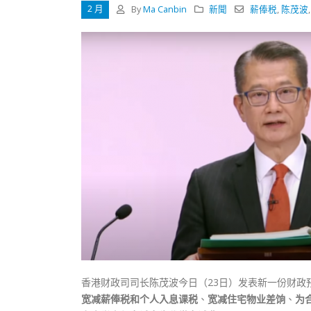
式
2 月
By
Ma Canbin
新聞
薪俸税
,
陈茂波
抹黑候
2023-12-18
2023-11-
向均羚：打破美西方政治破壞 積極投入
1210區議會選舉
2023-12-02
選舉日踴躍投票
2023-11-30
香港财政司司长陈茂波今日（23日）发表新一份财
宽减薪俸税和个人入息课税
、
宽减住宅物业差饷
、
为