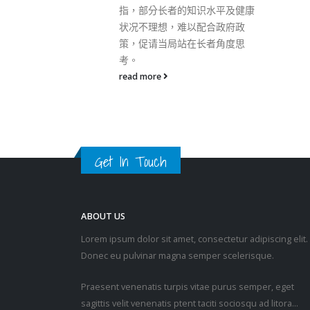
ABOUT US
识水平及健康
Lorem ipsum dolor sit amet, consectetur adipiscing elit.
配合政府政
Donec eu pulvinar magna semper scelerisque.
长者角度思
Praesent venenatis turpis vitae purus semper, eget
sagittis velit venenatis ptent taciti sociosqu ad litora…
VIEW MORE