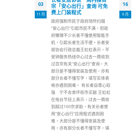
16
20
查询 可免
拟于金钟增设“前任办”
6 月
11 月
现任行政长官林郑月娥将于6月
府场所扫描
30日卸任，而特区政府设有“前
市民不满，但政
任行政长官办公室”（前任
懂使用智能手
办），为一众前任行政长官提供
不便。长者安
行政支援，以便他们进行推广和
虹虹表示，平
礼节性的工作，以及与其前官方
过去一周收到
身份相关的活动，包括会见访港
出行”查询，大
政要及代表团、接受本地和海外
及使用，亦有
传媒访问、参与公开和社交活动
，填写实体表
及发表演说等。 根据政府行政署
有长者自尊心较
资料显示，“前任行政长官办公
市买餸 王虹虹
室”现址设于中环坚尼地道28
，过去一周收
号，可为三位前任行政长官服
助，有关长者使
务。而资料显示，三位前任行政
用程式遇到困
长官董建华、曾荫权，以及梁振
得安装及使
英的前任办地址均设于香港坚尼
不懂写字，填
地道28号，意味着林郑月娥卸任