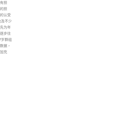
通警员
近就两宗未经批准集结案（二○
的得
仔完成
一九年八月十八日及八月三十一
则，
日的公众集会及游行）的裁决显
又特
示，参与未经批准集结，不论涉
速安
及暴力与否，均属犯法。涉案人
称，
等最终被判处不同的监禁刑期。
果，
保安局提醒市民，不可参与、宣
read
传或公布任何未经批准集结。如
有任何人尝试挑战法律，包括
「限聚令」、《公安条例》、香
港国安法等，警方会依法严肃处
理。
read more