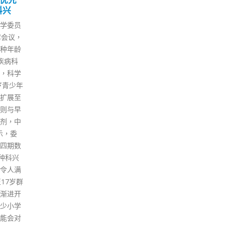
29
13
警方抄
局：仍参与或鼓动者必被
会”
执法
5 月
7 月
行政
上海
香港警方就支联会计划举行的
上率
两度弃
「六四」集会发出反对通知书，
到立
穷水尽
而公众集会及游行上诉委员会亦
交流
，共涉
驳回支联会的上诉。香港保安局
记者
谋伤
指此集会及游行即属未经批准集
家超
一项刑
结，任何人不得参与，或作宣传
极、
下午约4
或公布，否则会触犯法例。 根据
际问
返港后
《公安条例》参与未经批准集结
这个
续获准
属犯法，最高可判处监禁五年，
通，
日再向
宣传或公布未经批准集结最高可
民需
时许，上
判处监禁12个月。此外，参与有
爱国
警署
关活动亦可能违反《预防及控制
只是
绝让他
疾病（禁止群组聚集）规例》
十变
上海仔
（第599G章）（即「限聚
立法
进入警
令」）订明的进行受禁群组聚集
指，
离警署
的相关罪行。 保安局提到法庭最
历丰