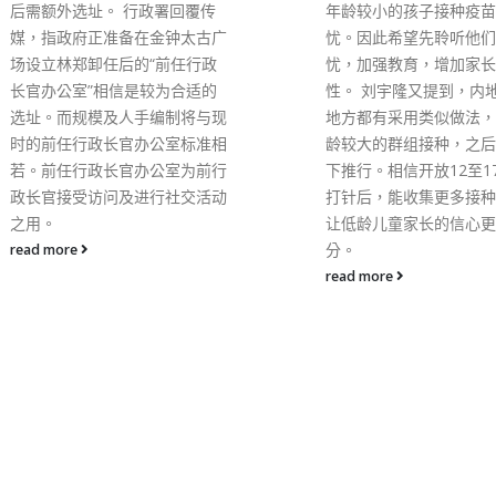
位置停下，但其后亦遭交
年龄较小的孩子接种疫苗有担
抄牌。大约4时半，上海
忧。因此希望先聆听他们的担
报到手续离开警署。
忧，加强教育，增加家长的认受
read more
性。 刘宇隆又提到，内地及不少
地方都有采用类似做法，先为年
龄较大的群组接种，之后逐步往
下推行。相信开放12至17岁群组
打针后，能收集更多接种数据，
让低龄儿童家长的信心更加充
分。
read more