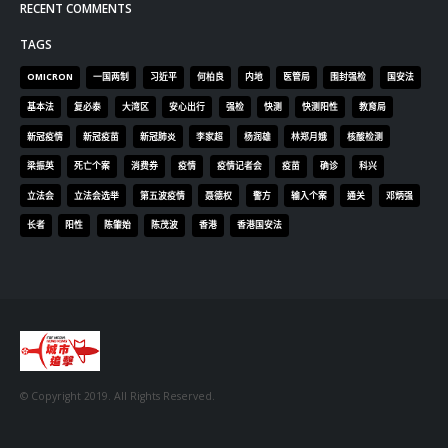
RECENT COMMENTS
TAGS
OMICRON
一国两制
习近平
何柏良
内地
医管局
围封强检
国安法
基本法
复必泰
大湾区
安心出行
强检
快测
快测阳性
教育局
新冠疫情
新冠疫苗
新冠肺炎
李家超
杨润雄
林郑月娥
核酸检测
梁振英
死亡个案
消费券
疫情
疫情记者会
疫苗
确诊
科兴
立法会
立法会选举
第五波疫情
聂德权
警方
输入个案
通关
邓炳强
长者
阳性
陈肇始
陈茂波
香港
香港国安法
© Copyright 2019. All Rights Reserved.