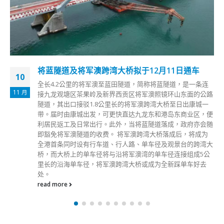
将蓝隧道及将军澳跨湾大桥拟于12月11日通车
10
全长4.2公里的将军澳至蓝田隧道，简称将蓝隧道，是一条连
11 月
接九龙观塘区茶果岭及新界西贡区将军澳照镜环山东面的公路
隧道，其出口接驳1.8公里长的将军澳跨湾大桥至日出康城一
带。届时由康城出发，可更快直达九龙东和港岛东商业区，便
利居民返工及日常出行。此外，当将蓝隧道落成，政府亦会随
即豁免将军澳隧道的收费。 将军澳跨湾大桥落成后，将成为
全港首条同时设有行车道、行人路、单车径及观景台的跨湾大
桥，而大桥上的单车径将与沿将军澳湾的单车径连接组成5公
里长的沿海单车径，将军澳跨湾大桥或成为全新踩单车好去
处。
read more