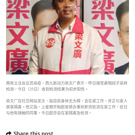
文
广
初
确
将
居
家
工
作〉
中
再有立法会议员染疫，西九新动力梁文广表示，昨日接受鼻咽拭子采样
检测，今日（25日）收到检测结果为初步阳性。
梁文广在社交网站发文，指目前身体无大碍，会在家工作，并正与家人
居家隔离。他又指，上星期开始起安排办事处职员轮流在家工作，近日
与他有接触的同事，今日起亦会在家隔离及检测。
Share this post