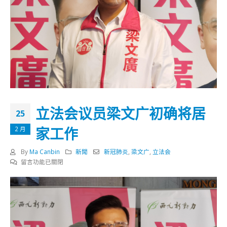
立法会议员梁文广初确将居
25
家工作
2 月
By
Ma Canbin
新聞
新冠肺炎
,
梁文广
,
立法会
在
留言功能已關閉
〈立
法
会
议
员
梁