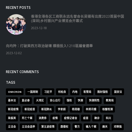
Lorem ipsum dolor sit amet, consectetur adipiscing elit. Donec eu
pulvinar magna semper scelerisque.
Praesent venenatis turpis vitae purus semper, eget sagittis velit
venenatis ptent taciti sociosqu ad litora…
VIEW MORE
RECENT POSTS
香港全港各区工商联永远名誉会长吴锡有出席2023首届中国
(深圳)乡村振兴产业博览会开幕式
2023-12-18
向均羚：打破美西方政治破壞 積極投入1210區議會選舉
2023-12-02
RECENT COMMENTS
TAGS
OMICRON
一国两制
习近平
何柏良
内地
医管局
围封强检
国安法