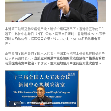
伯
礼：
隔
离
管
本港第五波新冠肺炎疫情严峻，确诊个案居高不下。香港特区政府卫生
控、
署卫生防护中心昨日（7日）公布，截至当日零时，香港新增25150宗新
重
冠肺炎确诊病例；据医管局介绍，过去24小时，有161名确诊患者离
症
世。
救
治、
正在参加全国两会的全国人大代表、中国工程院院士张伯礼在接受新华
大
社记者采访时表示，
当前应对香港本轮疫情的重点应放在严格隔离管控
胆
与重症患者集中救治。
他建议，
要大胆地使用中医药应对此次疫情。
使
用
中
医
药〉
中