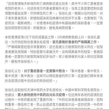
「目前香港每天新增的死亡病例数还是比较多，其中不少死亡患者是安
老院的老年人，对这些地方的患者要格外关注，当务之急是要控制住疫
情整体蔓延态势，尽快降低死亡率。」张伯礼说，根据以往的经验，对
于老年患者而言，即使刚感染新冠病毒时症状并不太重，也要做到「先
症而治，截断病势」，对香港本轮疫情中有基础病的高龄患者，一定要
送到医院密切观测、积极救治，避免其病势转重。
本轮香港疫情2月下旬形成蔓延之势，3月病例数急剧上升。张伯礼建
议，为尽快控制住香港此轮疫情，
首先要做好患者的严格隔离工作，
「严格隔离管控是非常重要的，这也是建立方舱医院的意义所在。轻型
患者要自觉隔离，特别是要与家属分开。没有隔离条件的轻型、普通型
患者一定要到方舱医院接受初步治疗，至少能够做到与家人和社区隔离
开、避免传染给他人。」
张伯礼认为，
对于重症患者一定要集中救治。
「集中患者、集中医生、
集中资源、集中救治，这样可以降低患者的死亡率，这是我们两年多来
抗击疫情过程中总结出的有效经验。」
张伯礼目前担任天津中医药大学名誉校长、中国中医科学院名誉院长。
他建议，
要大胆地使用中医药应对此次疫情。
在近两年各地的疫情防控
过程中，中医药都发挥了重要作用。「中药在改善患者病情症状，控制
转重率、降低死亡率、防止后遗症等方面都显示出一定的优势。中药早