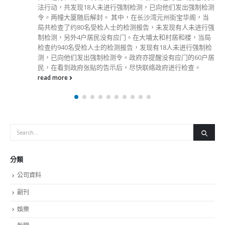
有严密监察。」统领超过三万名警务人员的警务处处长萧泽颐
保证，如果人员有任何违法违规行为，管方一定会认真、公平
公正处理，令他们明白一定要承担相关后果。 萧泽颐强调，
教育工作之重要性，会在新入职人员受训期间加强教育，让他
们成为正式警察之前，已经打好根基，「知道要有所防范，或
有何引诱会令他们要承担后果。」 另外，在一九年修例风波
期间，警方面对前所未有挑战，警务人员工作压力偌大，每天
工时长，在执法现场被人言语侮辱，甚至袭击，加上他们的家
人亦给人「起底」，仍能够凭着初心，坚毅不屈执法。对此，
萧泽颐表示，他作为管理层非常感激之余，亦有责任去保护同
袍及其家人，包括检讨行动策略，以及加强装备如增添低杀伤
力武器、保护装备等工作支援，并向他们及其家人在心理上或
其他福利上予以最大支援，和加强内部沟通，「现在大家的士
气非常之好」。
read more