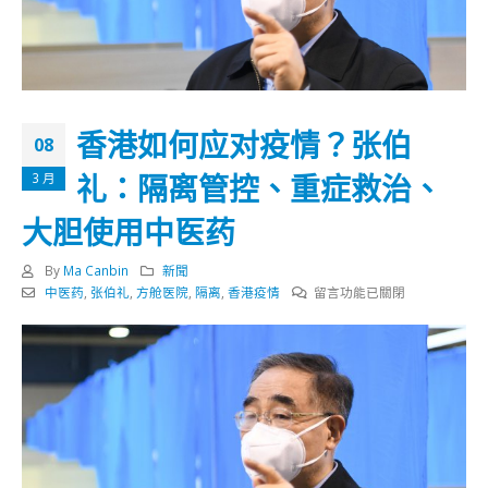
香港如何应对疫情？张伯
08
礼：隔离管控、重症救治、
3 月
大胆使用中医药
By
Ma Canbin
新聞
在
中医药
,
张伯礼
,
方舱医院
,
隔离
,
香港疫情
留言功能已關閉
〈香
港
如
何
应
对
疫
情？
张