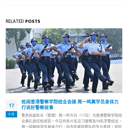
RELATED
POSTS
终院委任5名资深大律师 张举能：资深大律师要符
11
合法官的信任和肯定 更要为后进树榜样
6 月
终审法院首席法官张举能今年4月宣布，委任5人为资深大律
师，包括温狄芹、马嘉骏、唐思佩、李颂然及钟伟滔。委任仪
式今早(11日)在终审法院进行，历时约一小时。张举能致辞表