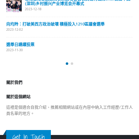
新聞
旅遊
時尚
未分類
財經
最新報導
国
選舉日踴躍投票 文: 朱家健
2023-11-30
抹黑候選人涉選舉舞弊 文: 朱家健
2023-11-30
香港公院探访明起无须预约一图睇清最新安排
2023-01-31