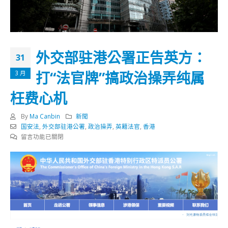
外交部驻港公署正告英方：
31
打“法官牌”搞政治操弄纯属
3 月
枉费心机
By
Ma Canbin
新聞
国安法
,
外交部驻港公署
,
政治操弄
,
英籍法官
,
香港
在
留言功能已關閉
〈外
交
部
驻
港
公
署
正
告