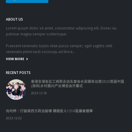
關於我們
關於這個網站
這裡是個適合自我介紹、推薦相關網站或在內容中納入工作經歷/工作人
員名單的地方。
Get In Touch
ABOUT US
Lorem ipsum dolor sit amet, consectetur adipiscing elit. Donec eu
pulvinar magna semper scelerisque.
Praesent venenatis turpis vitae purus semper, eget sagittis velit
venenatis ptent taciti sociosqu ad litora…
VIEW MORE