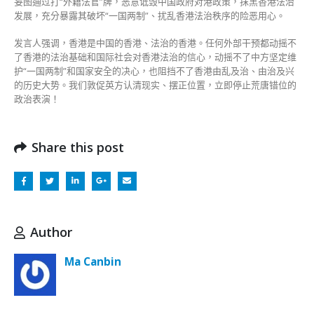
妄图通过打“外籍法官”牌，恶意诋毁中国政府对港政策，抹黑香港法治
发展，充分暴露其破坏“一国两制”、扰乱香港法治秩序的险恶用心。
发言人强调，香港是中国的香港、法治的香港。任何外部干预都动摇不
了香港的法治基础和国际社会对香港法治的信心，动摇不了中方坚定维
护“一国两制”和国家安全的决心，也阻挡不了香港由乱及治、由治及兴
的历史大势。我们敦促英方认清现实、摆正位置，立即停止荒唐错位的
政治表演！
Share this post
Author
Ma Canbin