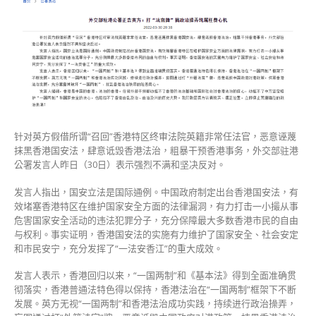
英
方：
打
“法
官
牌”
搞
政
治
针对英方假借所谓“召回”香港特区终审法院英籍非常任法官，恶意诬蔑
操
抹黑香港国安法，肆意诋毁香港法治，粗暴干预香港事务，外交部驻港
弄
公署发言人昨日（30日）表示强烈不满和坚决反对。
纯
属
发言人指出，国安立法是国际通例。中国政府制定出台香港国安法，有
枉
效堵塞香港特区在维护国家安全方面的法律漏洞，有力打击一小撮从事
费
危害国家安全活动的违法犯罪分子，充分保障最大多数香港市民的自由
心
与权利。事实证明，香港国安法的实施有力维护了国家安全、社会安定
机〉
和市民安宁，充分发挥了“一法安香江”的重大成效。
中
发言人表示，香港回归以来，“一国两制”和《基本法》得到全面准确贯
彻落实，香港普通法特色得以保持，香港法治在“一国两制”框架下不断
发展。英方无视“一国两制”和香港法治成功实践，持续进行政治操弄，