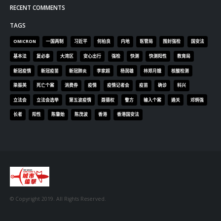
RECENT POSTS
香港全港各区工商联永远名誉会长吴锡有出席2023首届中国
(深圳)乡村振兴产业博览会开幕式
2023-12-18
向均羚：打破美西方政治破壞 積極投入1210區議會選舉
2023-12-02
RECENT COMMENTS
TAGS
OMICRON
一国两制
习近平
何柏良
内地
医管局
围封强检
国安法
基本法
复必泰
大湾区
安心出行
强检
快测
快测阳性
教育局
新冠疫情
新冠疫苗
新冠肺炎
李家超
杨润雄
林郑月娥
核酸检测
梁振英
死亡个案
消费券
疫情
疫情记者会
疫苗
确诊
科兴
立法会
立法会选举
第五波疫情
聂德权
警方
输入个案
通关
邓炳强