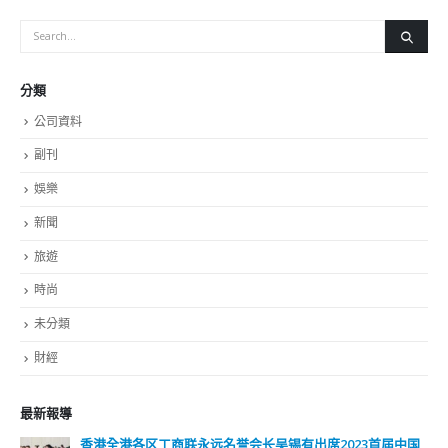
固，法庭依据法律理据判案，对司法独立有信心，未见有任何
改变。李颂然认为，司法制度已经「做得好好」，暂时见不到
有任何问题，他会继续努力工作，欢迎公众给予意见。马嘉俊
则指，希望公众「比啲时间法庭」去处理新法律。 此外，郑
若骅致词时指，对于本港的法律制度，现时社会上有很多误导
的资讯，她希望各新任资深大律师，能够向全世界解释并展示
本港的法治实际上是如何运作。大律师公会主席杜淦堃则称，
香港有完善的制度去处理针对大律师的投诉。
read more
分類
公司資料
副刊
娛樂