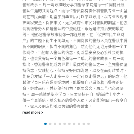
示，资深大律师制度对维护香港法治和司法公义都有着重大意
义。作为大律师界领䄂的资深大律师非但要符合法官寄予的信
任和肯定，更要为业界的后进树立榜样，这是让香港司法制度
得以稳妥运作的根基所在。 5名资深大律师左起为马嘉骏、唐
思佩、钟伟滔、温狄芹、李颂然。 张举能指出，根据基本
法，香港是奉行普通法的司法管辖地区，在抗辩式诉讼制度之
下，诉讼各方及其代表律师的陈情论辩正是法庭断案所依，故
此，法官能够信任席前律师有专业操守并胜任尽责，对香港的
法律制度至关重要。同样，公众亦受惠于资深大律师制度。透
过此制度清晰和公开地识别业内菁英贤才，能帮助需要法律服
务的人士在延聘大律师时作出有据可依的选择。 他续指，资
深大律师固然有责任在办案时秉行公义，以及对训练和栽培后
辈有所承担；而作为大律师界的领导者，资深大律师亦要在维
护香港法治和司法独立方面担负重要角色，秉承和发扬大律师
界的这个优良传统。加入资深大律师的行列，意味着处于独特
地位，率领和支持大律师在关乎法治、司法独立和其他影响香
港法律制度的事情上挺身发言。资深大律师制度的另一重深刻
意义，则是这个制度一向殷切期望资深大律师界的贤才会投身
司法机构担任高层司法人员。 今年共有17人申请为资深大律
师，当中5名申请人获得任命，张举能希望他们可以秉承资深
大律师的光荣传统，继而实践所望，领导业界之余亦致力服务
社群。 新鲜出炉资深大律师唐思佩在庭外指，本港的法治稳